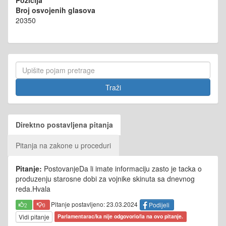
Pozicija
Broj osvojenih glasova
20350
Direktno postavljena pitanja
Pitanja na zakone u proceduri
Pitanje:
PostovanjeDa li imate informaciju zasto je tacka o
produzenju starosne dobi za vojnike skinuta sa dnevnog
reda.Hvala
Pitanje postavljeno: 23.03.2024
Podijeli
2
0
Vidi pitanje
Parlamentarac/ka nije odgovorio/la na ovo pitanje.