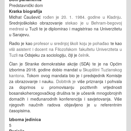
Predstavnički dom
Kratka biografija
Midhat Čaušević
rođen je 20. 1. 1984. godine u Kladnju
.
Srednjoškolsko obrazovanje
stekao je u Behram-begovoj
medresi
u Tuzli te je diplomirao i magistrirao na Univerzitetu
u Sarajevu.
Radio je kao
profesor u srednjoj školi koju je pohađao
te kao
viši asistent i docent na Filozofskom fakultetu Univerziteta u
Tuzli
na Odsjeku za sociologiju, čiji je
čelnik
.
Član je Stranke demokratske akcije (SDA) te je na Općim
izborima 2018. godine dobio mandat u
Skupštini Tuzlanskog
kantona
. Tokom ovog mandata bio je i predsjednik Komisije
za obrazovanje i nauku.
Dobitnik je
više priznanja i pohvala
za doprinos u promovisanju pozitivnih vrijednosti
bosanskohercegovačkog društva te je učesnik mnogobrojnih
domaćih i međunarodnih konferencija i savjetovanja. Više
njegovih naučnih radova objavljeno je u referentnim
časopisima.
Izborna jedinica
5