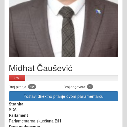
Midhat Čaušević
8%
Broj pitanja:
12
Broj odgovora:
1
Postavi direktno pitanje ovom parlamentarcu
Stranka
SDA
Parlament
Parlamentarna skupština BiH
Dom parlamenta