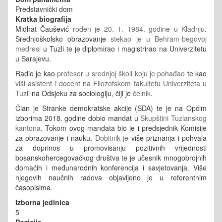
Predstavnički dom
Kratka biografija
Midhat Čaušević
rođen je 20. 1. 1984. godine u Kladnju
.
Srednjoškolsko obrazovanje
stekao je u Behram-begovoj
medresi
u Tuzli te je diplomirao i magistrirao na Univerzitetu
u Sarajevu.
Radio je kao
profesor u srednjoj školi koju je pohađao
te kao
viši asistent i docent na Filozofskom fakultetu Univerziteta u
Tuzli
na Odsjeku za sociologiju, čiji je
čelnik
.
Član je Stranke demokratske akcije (SDA) te je na Općim
izborima 2018. godine dobio mandat u
Skupštini Tuzlanskog
kantona
. Tokom ovog mandata bio je i predsjednik Komisije
za obrazovanje i nauku.
Dobitnik je
više priznanja i pohvala
za doprinos u promovisanju pozitivnih vrijednosti
bosanskohercegovačkog društva te je učesnik mnogobrojnih
domaćih i međunarodnih konferencija i savjetovanja. Više
njegovih naučnih radova objavljeno je u referentnim
časopisima.
Izborna jedinica
5