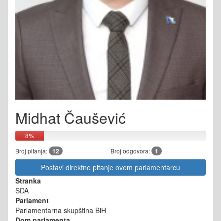
Midhat Čaušević
8%
Broj pitanja:
12
Broj odgovora:
1
Postavi direktno pitanje ovom parlamentarcu
Stranka
SDA
Parlament
Parlamentarna skupština BiH
Dom parlamenta