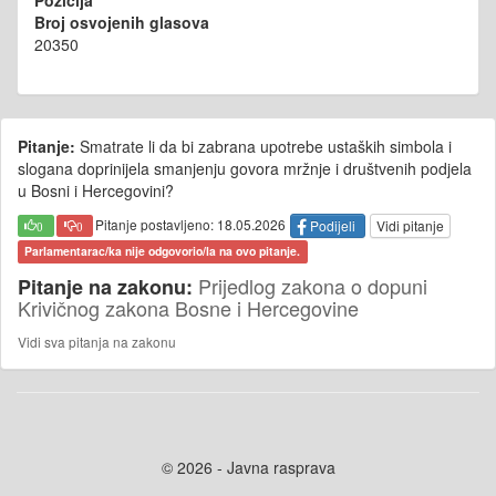
Pozicija
Broj osvojenih glasova
20350
Pitanje:
Smatrate li da bi zabrana upotrebe ustaških simbola i
slogana doprinijela smanjenju govora mržnje i društvenih podjela
u Bosni i Hercegovini?
Pitanje postavljeno: 18.05.2026
Podijeli
Vidi pitanje
0
0
Parlamentarac/ka nije odgovorio/la na ovo pitanje.
Prijedlog zakona o dopuni
Pitanje na zakonu:
Krivičnog zakona Bosne i Hercegovine
Vidi sva pitanja na zakonu
© 2026 - Javna rasprava