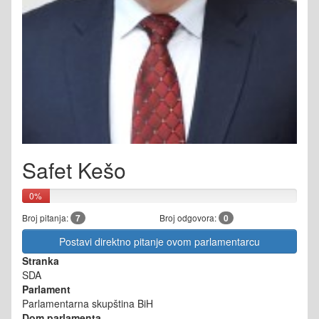
Safet Kešo
0%
Broj pitanja:
7
Broj odgovora:
0
Postavi direktno pitanje ovom parlamentarcu
Stranka
SDA
Parlament
Parlamentarna skupština BiH
Dom parlamenta