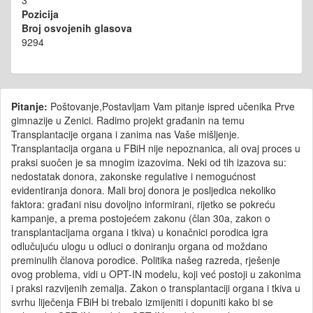
3
Pozicija
Broj osvojenih glasova
9294
Pitanje:
Poštovanje,Postavljam Vam pitanje ispred učenika Prve
gimnazije u Zenici. Radimo projekt građanin na temu
Transplantacije organa i zanima nas Vaše mišljenje.
Transplantacija organa u FBiH nije nepoznanica, ali ovaj proces u
praksi suočen je sa mnogim izazovima. Neki od tih izazova su:
nedostatak donora, zakonske regulative i nemogućnost
evidentiranja donora. Mali broj donora je posljedica nekoliko
faktora: građani nisu dovoljno informirani, rijetko se pokreću
kampanje, a prema postojećem zakonu (član 30a, zakon o
transplantacijama organa i tkiva) u konačnici porodica igra
odlučujuću ulogu u odluci o doniranju organa od moždano
preminulih članova porodice. Politika našeg razreda, rješenje
ovog problema, vidi u OPT-IN modelu, koji već postoji u zakonima
i praksi razvijenih zemalja. Zakon o transplantaciji organa i tkiva u
svrhu liječenja FBiH bi trebalo izmijeniti i dopuniti kako bi se