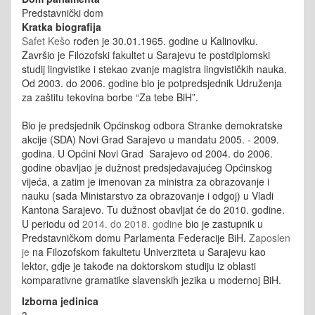
Predstavnički dom
Kratka biografija
Safet Kešo
rođen je 30.01.1965. godine u Kalinoviku.
Završio je Filozofski fakultet u Sarajevu te postdiplomski
studij lingvistike i stekao zvanje magistra lingvističkih nauka.
Od 2003. do 2006. godine bio je potpredsjednik Udruženja
za zaštitu tekovina borbe “Za tebe BiH”.
Bio je predsjednik Općinskog odbora Stranke demokratske
akcije (SDA) Novi Grad Sarajevo u mandatu 2005. - 2009.
godina. U Općini Novi Grad Sarajevo od 2004. do 2006.
godine obavljao je dužnost predsjedavajućeg Općinskog
vijeća, a zatim je imenovan za ministra za obrazovanje i
nauku (sada Ministarstvo za obrazovanje i odgoj) u Vladi
Kantona Sarajevo. Tu dužnost obavljat će do 2010. godine.
U periodu od
2014. do 2018. godine
bio je zastupnik u
Predstavničkom domu Parlamenta Federacije BiH.
Zaposlen
je
na Filozofskom fakultetu Univerziteta u Sarajevu kao
lektor, gdje je takođe na doktorskom studiju iz oblasti
komparativne gramatike slavenskih jezika u modernoj BiH.
Izborna jedinica