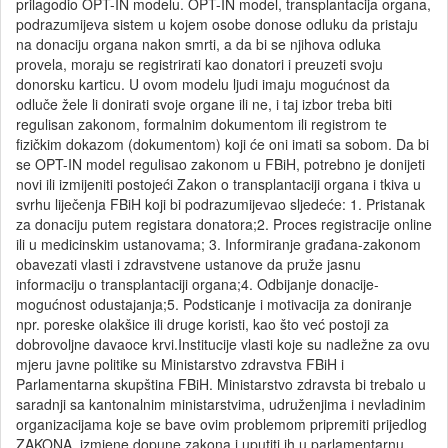
prilagodio OPT-IN modelu. OPT-IN model, transplantacija organa,
podrazumijeva sistem u kojem osobe donose odluku da pristaju
na donaciju organa nakon smrti, a da bi se njihova odluka
provela, moraju se registrirati kao donatori i preuzeti svoju
donorsku karticu. U ovom modelu ljudi imaju mogućnost da
odluče žele li donirati svoje organe ili ne, i taj izbor treba biti
regulisan zakonom, formalnim dokumentom ili registrom te
fizičkim dokazom (dokumentom) koji će oni imati sa sobom. Da bi
se OPT-IN model regulisao zakonom u FBiH, potrebno je donijeti
novi ili izmijeniti postojeći Zakon o transplantaciji organa i tkiva u
svrhu liječenja FBiH koji bi podrazumijevao sljedeće: 1. Pristanak
za donaciju putem registara donatora;2. Proces registracije online
ili u medicinskim ustanovama; 3. Informiranje građana-zakonom
obavezati vlasti i zdravstvene ustanove da pruže jasnu
informaciju o transplantaciji organa;4. Odbijanje donacije-
mogućnost odustajanja;5. Podsticanje i motivacija za doniranje
npr. poreske olakšice ili druge koristi, kao što već postoji za
dobrovoljne davaoce krvi.Institucije vlasti koje su nadležne za ovu
mjeru javne politike su Ministarstvo zdravstva FBiH i
Parlamentarna skupština FBiH. Ministarstvo zdravsta bi trebalo u
saradnji sa kantonalnim ministarstvima, udruženjima i nevladinim
organizacijama koje se bave ovim problemom pripremiti prijedlog
ZAKONA, izmjene dopune zakona i uputiti ih u parlamentarnu