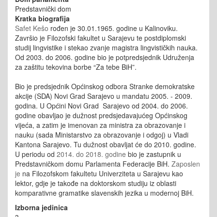
Predstavnički dom
Kratka biografija
Safet Kešo
rođen je 30.01.1965. godine u Kalinoviku.
Završio je Filozofski fakultet u Sarajevu te postdiplomski
studij lingvistike i stekao zvanje magistra lingvističkih nauka.
Od 2003. do 2006. godine bio je potpredsjednik Udruženja
za zaštitu tekovina borbe “Za tebe BiH”.
Bio je predsjednik Općinskog odbora Stranke demokratske
akcije (SDA) Novi Grad Sarajevo u mandatu 2005. - 2009.
godina. U Općini Novi Grad Sarajevo od 2004. do 2006.
godine obavljao je dužnost predsjedavajućeg Općinskog
vijeća, a zatim je imenovan za ministra za obrazovanje i
nauku (sada Ministarstvo za obrazovanje i odgoj) u Vladi
Kantona Sarajevo. Tu dužnost obavljat će do 2010. godine.
U periodu od
2014. do 2018. godine
bio je zastupnik u
Predstavničkom domu Parlamenta Federacije BiH.
Zaposlen
je
na Filozofskom fakultetu Univerziteta u Sarajevu kao
lektor, gdje je takođe na doktorskom studiju iz oblasti
komparativne gramatike slavenskih jezika u modernoj BiH.
Izborna jedinica