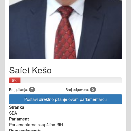
Safet Kešo
0%
Broj pitanja:
7
Broj odgovora:
0
Postavi direktno pitanje ovom parlamentarcu
Stranka
SDA
Parlament
Parlamentarna skupština BiH
Dom parlamenta