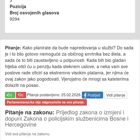
3
Pozicija
Broj osvojenih glasova
9294
Pitanje:
Kako planirate da bude napredovanja u službi? Do sada
je i to bilo gotovo nemoguće za običnog smrtnika bez štela, a
sada će to biti zaustavljeno u potpunosti. Kada bih bio gladan
hljeba otići ću u penziju kada steknem uslove, a neka vam sve
poslove rade oficiri sa ekstremno visokim platama, jer njima će
ovaj zakon jako pogodovati. Vjerojatno će mnogi sa kateterima
dolaziti na posao.
Pitanje postavljeno: 25.02.2026
Podijeli
Vidi pitanje
0
0
Parlamentarac/ka nije odgovorio/la na ovo pitanje.
Prijedlog zakona o izmjeni i
Pitanje na zakonu:
dopuni Zakona o policijskim službenicima Bosne i
Hercegovine
Vidi sva pitanja na zakonu