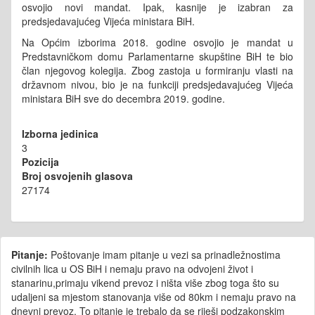
osvojio novi mandat. Ipak, kasnije je izabran za
predsjedavajućeg Vijeća ministara BiH.
Na Općim izborima 2018. godine osvojio je mandat u
Predstavničkom domu Parlamentarne skupštine BiH te bio
član njegovog kolegija. Zbog zastoja u formiranju vlasti na
državnom nivou, bio je na funkciji predsjedavajućeg Vijeća
ministara BiH sve do decembra 2019. godine.
Izborna jedinica
3
Pozicija
Broj osvojenih glasova
27174
Pitanje:
Poštovanje imam pitanje u vezi sa prinadležnostima
civilnih lica u OS BiH i nemaju pravo na odvojeni život i
stanarinu,primaju vikend prevoz i ništa više zbog toga što su
udaljeni sa mjestom stanovanja više od 80km i nemaju pravo na
dnevni prevoz. To pitanje je trebalo da se riješi podzakonskim