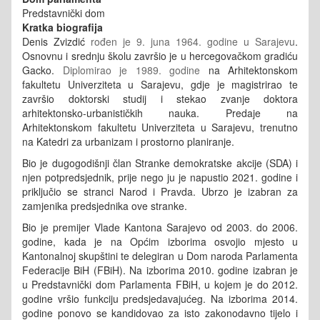
Predstavnički dom
Kratka biografija
Denis Zvizdić
rođen je 9. juna 1964. godine u Sarajevu
.
Osnovnu i srednju školu završio je u hercegovačkom gradiću
Gacko.
Diplomirao je 1989. godine
na Arhitektonskom
fakultetu Univerziteta u Sarajevu, gdje je magistrirao te
završio doktorski studij i stekao zvanje doktora
arhitektonsko-urbanističkih nauka. Predaje na
Arhitektonskom fakultetu Univerziteta u Sarajevu, trenutno
na Katedri za urbanizam i prostorno planiranje.
Bio je dugogodišnji član Stranke demokratske akcije (SDA) i
njen potpredsjednik, prije nego ju je napustio 2021. godine i
priključio se stranci Narod i Pravda. Ubrzo je izabran za
zamjenika predsjednika ove stranke.
Bio je premijer Vlade Kantona Sarajevo od 2003. do 2006.
godine, kada je na Općim izborima osvojio mjesto u
Kantonalnoj skupštini te delegiran u Dom naroda Parlamenta
Federacije BiH (FBiH). Na izborima 2010. godine izabran je
u Predstavnički dom Parlamenta FBiH, u kojem je do 2012.
godine vršio funkciju predsjedavajućeg. Na izborima 2014.
godine ponovo se kandidovao za isto zakonodavno tijelo i