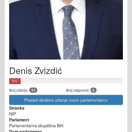
Denis Zvizdić
0%
Broj pitanja:
11
Broj odgovora:
0
Postavi direktno pitanje ovom parlamentarcu
Stranka
NIP
Parlament
Parlamentarna skupština BiH
Dom parlamenta