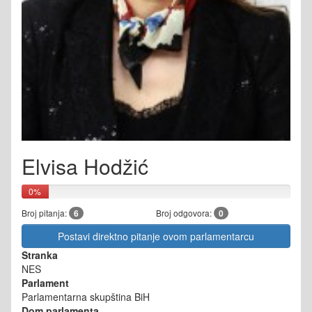
Elvisa Hodžić
0%
Broj pitanja:
6
Broj odgovora:
0
Postavi direktno pitanje ovom parlamentarcu
Stranka
NES
Parlament
Parlamentarna skupština BiH
Dom parlamenta