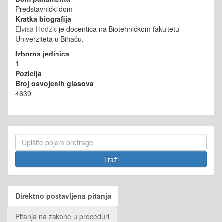
Predstavnički dom
Kratka biografija
Elvisa Hodžić
je
docentica na Biotehničkom fakultetu
Univerziteta u Bihaću.
Izborna jedinica
1
Pozicija
Broj osvojenih glasova
4639
Direktno postavljena pitanja
Pitanja na zakone u proceduri