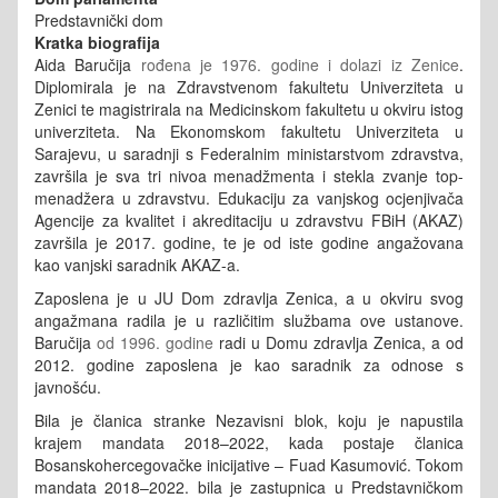
Predstavnički dom
Kratka biografija
Aida Baručija
rođena je 1976. godine i dolazi iz Zenice
.
Diplomirala je na Zdravstvenom fakultetu Univerziteta u
Zenici te magistrirala na Medicinskom fakultetu u okviru istog
univerziteta. Na Ekonomskom fakultetu Univerziteta u
Sarajevu, u saradnji s Federalnim ministarstvom zdravstva,
završila je sva tri nivoa menadžmenta i stekla zvanje top-
menadžera u zdravstvu. Edukaciju za vanjskog ocjenjivača
Agencije za kvalitet i akreditaciju u zdravstvu FBiH (AKAZ)
završila je 2017. godine, te je od iste godine angažovana
kao vanjski saradnik AKAZ-a.
Zaposlena je u JU Dom zdravlja Zenica, a u okviru svog
angažmana radila je u različitim službama ove ustanove.
Baručija
od 1996. godine
radi u Domu zdravlja Zenica, a od
2012. godine zaposlena je kao saradnik za odnose s
javnošću.
Bila je članica stranke Nezavisni blok, koju je napustila
krajem mandata 2018–2022, kada postaje članica
Bosanskohercegovačke inicijative – Fuad Kasumović. Tokom
mandata 2018–2022. bila je zastupnica u Predstavničkom