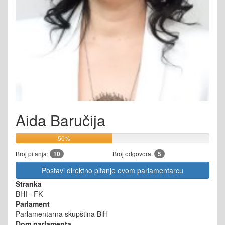
Aida Baručija
50%
Broj pitanja:
10
Broj odgovora:
5
Postavi direktno pitanje ovom parlamentarcu
Stranka
BHI - FK
Parlament
Parlamentarna skupština BiH
Dom parlamenta