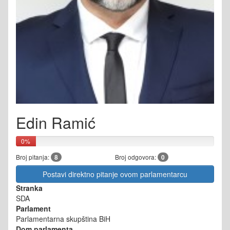
Edin Ramić
0%
Broj pitanja:
8
Broj odgovora:
0
Postavi direktno pitanje ovom parlamentarcu
Stranka
SDA
Parlament
Parlamentarna skupština BiH
Dom parlamenta