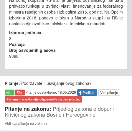
Narodnoj skupštini RS-a ali je umjesto poslaničkog mandata
prihvatio funkciju u izvršnoj vlasti. Imenovan je za federalnog
ministra raseljenih osoba i izbjeglica 2015. godine. Na Općim
izborima 2018. ponovo je biran u Narodnu skupštinu RS te
nastavio djelovati kao ministar u tehničkom mandatu.
Izborna jedinica
3
Pozicija
Broj osvojenih glasova
9368
Pitanje:
Podržavate li usvajanje ovog zakona?
Pitanje postavljeno: 18.05.2026
Podijeli
Vidi pitanje
0
0
Parlamentarac/ka nije odgovorio/la na ovo pitanje.
Prijedlog zakona o dopuni
Pitanje na zakonu:
Krivičnog zakona Bosne i Hercegovine
Vidi sva pitanja na zakonu