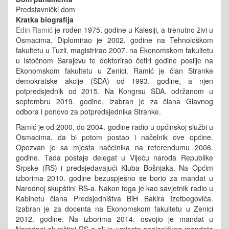
Predstavnički dom
Kratka biografija
Edin Ramić
je rođen 1975. godine u Kalesiji, a trenutno živi u
Osmacima. Diplomirao je 2002. godine na Tehnološkom
fakultetu u Tuzli, magistrirao 2007. na Ekonomskom fakultetu
u Istočnom Sarajevu te doktorirao četiri godine poslije na
Ekonomskom fakultetu u Zenici. Ramić je član Stranke
demokratske akcije (SDA) od 1993. godine, a njen
potpredsjednik od 2015. Na Kongrsu SDA, održanom u
septembru 2019. godine, izabran je za člana Glavnog
odbora i ponovo za potpredsjednika Stranke.
Ramić je od 2000. do 2004. godine radio u općinskoj službi u
Osmacima, da bi potom postao i načelnik ove općine.
Opozvan je sa mjesta načelnika na referendumu 2006.
godine. Tada postaje delegat u Vijeću naroda Republike
Srpske (RS) i predsjedavajući Kluba Bošnjaka. Na Općim
izborima 2010. godine bezuspješno se borio za mandat u
Narodnoj skupštini RS-a. Nakon toga je kao savjetnik radio u
Kabinetu člana Predsjedništva BiH Bakira Izetbegovića.
Izabran je za docenta na Ekonomskom fakultetu u Zenici
2012. godine. Na izborima 2014. osvojio je mandat u