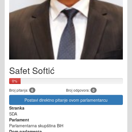
Safet Softić
0%
Broj pitanja:
6
Broj odgovora:
0
Postavi direktno pitanje ovom parlamentarcu
Stranka
SDA
Parlament
Parlamentarna skupština BiH
Dom parlamenta