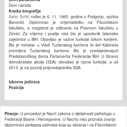
Dom naroda
Kratka biografija
Safet Softić
rođen je 6. 11. 1965. godine u Podgorju, općina
Banovići. Diplomirao je orijentalistiku na Filozofskom
fakultetu, a magistrat je odbranio na Pravnom fakultetu u
Zenici. Za vrijeme i poslije rata bio je uposlenik Islamske
zajednice u BiH. Obavljao je važne funkcije tokom karijere.
Bio je ministar u Vladi Tuzlanskog kantona te šef Kabineta
premijera Tuzlanskog kantona. Bio je predsjedavajući
Predstavničkog doma Parlamenta Federacije BiH. U Stranci
demokratske akcije (SDA) obnašao je razne funkcije, a od
2013. je na poziciji potpredsjednika SDA.
Izborna jedinica
Pozicija
Pitanje:
U proceduri je Nacrt zakona o djelatnosti psihologa u
Federaciji Bosne i Hercegovine. U Nacrtu nisu priznata zvanja
diplomirani pedagog-psiholog koja su sticanja i na Filozofskom