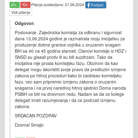
Pitanje postavljeno: 21.06.2024
Podijeli
1
0
Vidi pitanje
Odgovor:
Postovanje. Zajednicka komisija za odbranu i sigurnost
dana 13,06,2024 godine je razmatrala moju inicijativu za
produzenje dobne granice vojnika u oruzanim snagam
BiH sa 40 na 45 godina starosti. Clanovi komisije iz HDZ i
SNSD su glasali protiv ili su bili suzdrzani. Tako da
inicijativa nije prosla komisijsku fazu. Obzirom da kao
delegat mogu iskoristiti svoje pravo da predlozim izmjene
zakona po hitnoj proceduri kako bi zaobisao komisijsku
fazu, vec sam pripremio izmjenu zakona o oruzanim
snagama i na prvoj narednoj hitnoj sjednici Doma naroda
PSBiH ce biti na dnevnom redu. Nadam se da ce kolege
delegati imati razumjevanja i da ce podrzati izmjenu
zakona.
SRDACAN POZDRAV
Dzemal Smajic