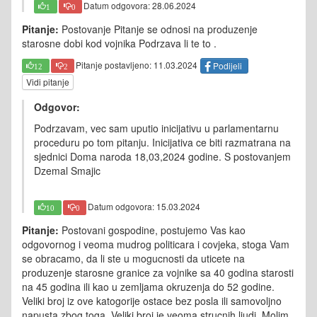
Datum odgovora: 28.06.2024
1
0
Pitanje:
Postovanje Pitanje se odnosi na produzenje
starosne dobi kod vojnika Podrzava li te to .
Pitanje postavljeno: 11.03.2024
Podijeli
12
2
Vidi pitanje
Odgovor:
Podrzavam, vec sam uputio inicijativu u parlamentarnu
proceduru po tom pitanju. Inicijativa ce biti razmatrana na
sjednici Doma naroda 18,03,2024 godine. S postovanjem
Dzemal Smajic
Datum odgovora: 15.03.2024
10
0
Pitanje:
Postovani gospodine, postujemo Vas kao
odgovornog i veoma mudrog politicara i covjeka, stoga Vam
se obracamo, da li ste u mogucnosti da uticete na
produzenje starosne granice za vojnike sa 40 godina starosti
na 45 godina ili kao u zemljama okruzenja do 52 godine.
Veliki broj iz ove katogorije ostace bez posla ili samovoljno
napusta zbog toga. Veliki broj je veoma strucnih ljudi. Molim