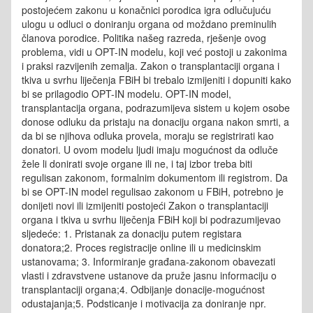
postojećem zakonu u konačnici porodica igra odlučujuću
ulogu u odluci o doniranju organa od moždano preminulih
članova porodice. Politika našeg razreda, rješenje ovog
problema, vidi u OPT-IN modelu, koji već postoji u zakonima
i praksi razvijenih zemalja. Zakon o transplantaciji organa i
tkiva u svrhu liječenja FBiH bi trebalo izmijeniti i dopuniti kako
bi se prilagodio OPT-IN modelu. OPT-IN model,
transplantacija organa, podrazumijeva sistem u kojem osobe
donose odluku da pristaju na donaciju organa nakon smrti, a
da bi se njihova odluka provela, moraju se registrirati kao
donatori. U ovom modelu ljudi imaju mogućnost da odluče
žele li donirati svoje organe ili ne, i taj izbor treba biti
regulisan zakonom, formalnim dokumentom ili registrom. Da
bi se OPT-IN model regulisao zakonom u FBiH, potrebno je
donijeti novi ili izmijeniti postojeći Zakon o transplantaciji
organa i tkiva u svrhu liječenja FBiH koji bi podrazumijevao
sljedeće: 1. Pristanak za donaciju putem registara
donatora;2. Proces registracije online ili u medicinskim
ustanovama; 3. Informiranje građana-zakonom obavezati
vlasti i zdravstvene ustanove da pruže jasnu informaciju o
transplantaciji organa;4. Odbijanje donacije-mogućnost
odustajanja;5. Podsticanje i motivacija za doniranje npr.