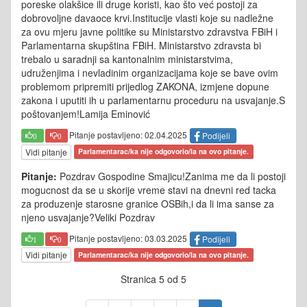
poreske olakšice ili druge koristi, kao što već postoji za
dobrovoljne davaoce krvi.Institucije vlasti koje su nadležne
za ovu mjeru javne politike su Ministarstvo zdravstva FBiH i
Parlamentarna skupština FBiH. Ministarstvo zdravsta bi
trebalo u saradnji sa kantonalnim ministarstvima,
udruženjima i nevladinim organizacijama koje se bave ovim
problemom pripremiti prijedlog ZAKONA, izmjene dopune
zakona i uputiti ih u parlamentarnu proceduru na usvajanje.S
poštovanjem!Lamija Eminović
Pitanje postavljeno: 02.04.2025
Podijeli
0
0
Vidi pitanje
Parlamentarac/ka nije odgovorio/la na ovo pitanje.
Pitanje:
Pozdrav Gospodine Smajicu!Zanima me da li postoji
mogucnost da se u skorije vreme stavi na dnevni red tacka
za produzenje starosne granice OSBih,i da li ima sanse za
njeno usvajanje?Veliki Pozdrav
Pitanje postavljeno: 03.03.2025
Podijeli
1
0
Vidi pitanje
Parlamentarac/ka nije odgovorio/la na ovo pitanje.
Stranica 5 od 5