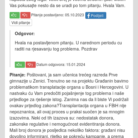
Vas pokusajte nesto da se uradi po tom pitanju. Hvala Vam.
Pitanje postavljeno: 05.10.2023
Podijeli
2
1
Vidi pitanje
Odgovor:
Hvala na postavljenom pitanju. U narednom periodu cu
raditi na rjesavanju tog problema. Pozdrav
Datum odgovora: 15.01.2024
4
3
Pitanje:
Poštovani, ja sam učenica trećeg razreda Prve
gimnazije u Zenici. Trenutno se na projektu Građanin bavimo
problematikom transplatacije organa u Bosni i Hercegovini. U
nastvaku ću Vam predočiti pojašnjenje tog problema i naše
prijedloge za rješenje istog. Zanima nas da li biste Vi podržali
ovakav prijedlog zakona?Transplantacija organa u FBiH nije
nepoznanica, ali ovaj proces u praksi suočen je sa mnogim
izazovima. Neki od tih izazova su: nedostatak donora,
zakonske regulative i nemogućnost evidentiranja donora.
Mali broj donora je posljedica nekoliko faktora: građani nisu
dovoljno informirani, rijetko se pokreću kampanje, a prema