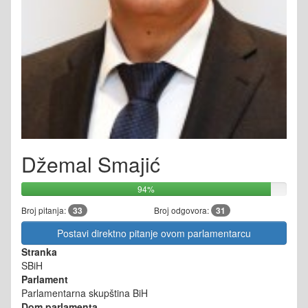
Džemal Smajić
94%
Broj pitanja:
33
Broj odgovora:
31
Postavi direktno pitanje ovom parlamentarcu
Stranka
SBiH
Parlament
Parlamentarna skupština BiH
Dom parlamenta