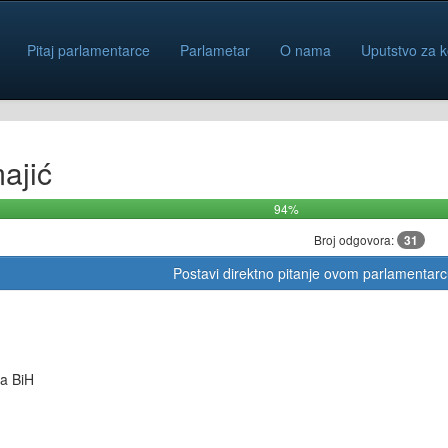
Pitaj parlamentarce
Parlametar
O nama
Uputstvo za k
ajić
94%
Broj odgovora:
31
Postavi direktno pitanje ovom parlamentar
a BiH