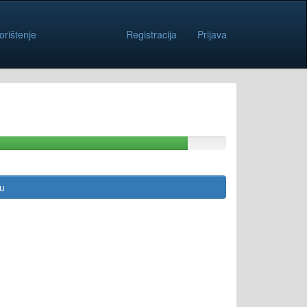
orištenje
Registracija
Prijava
cu