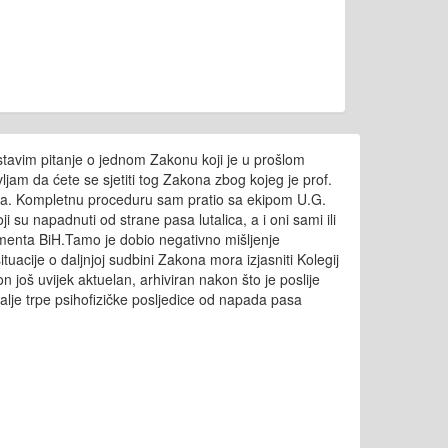
tavim pitanje o jednom Zakonu koji je u prošlom
am da ćete se sjetiti tog Zakona zbog kojeg je prof.
inja. Kompletnu proceduru sam pratio sa ekipom U.G.
 su napadnuti od strane pasa lutalica, a i oni sami ili
menta BiH.Tamo je dobio negativno mišljenje
tuacije o daljnjoj sudbini Zakona mora izjasniti Kolegij
n još uvijek aktuelan, arhiviran nakon što je poslije
dalje trpe psihofizičke posljedice od napada pasa