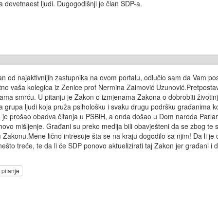
va devetnaest ljudi. Dugogodišnji je član SDP-a.
n od najaktivnijih zastupnika na ovom portalu, odlučio sam da Vam pos
o vaša kolegica iz Zenice prof Nermina Zaimović Uzunović.Pretpostavlj
njama smrću. U pitanju je Zakon o izmjenama Zakona o dobrobiti život
na grupa ljudi koja pruža psihološku i svaku drugu podršku građanima koji
kon je prošao obadva čitanja u PSBiH, a onda došao u Dom naroda Parla
ovo mišljenje. Građani su preko medija bili obavješteni da se zbog te si
 Zakonu.Mene lično intresuje šta se na kraju dogodilo sa njim! Da li je o
što treće, te da li će SDP ponovo aktuelizirati taj Zakon jer građani i 
 pitanje