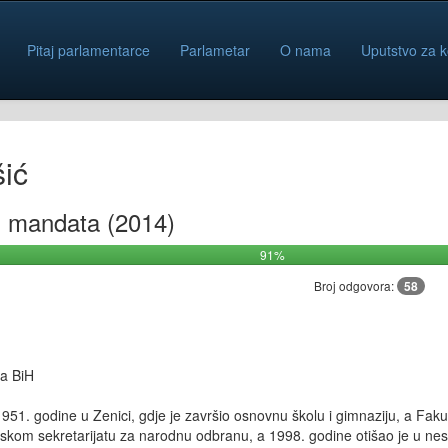
Pitaj parlamentarce
Parlametar
O nama
Uputstvo za k
ić
iz mandata (2014)
91%
Broj odgovora:
58
a BiH
951. godine u Zenici, gdje je završio osnovnu školu i gimnaziju, a Faku
skom sekretarijatu za narodnu odbranu, a 1998. godine otišao je u nes