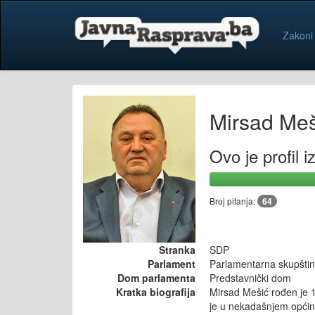
Zakoni
Mirsad Meš
Ovo je profil 
Broj pitanja:
64
Stranka
SDP
Parlament
Parlamentarna skupštin
Dom parlamenta
Predstavnički dom
Kratka biografija
Mirsad Mešić rođen je 1
je u nekadašnjem općin