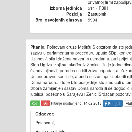
privatnoj firmi zapošlja
Izborna jedinica
514 - FBIH
Pozicija
Zastupnik
Broj osvojenih glasova
5904
Pitanje:
Poštovani druže Mešiću!S obzirom da ste jeda
sazivu u parlamentarnu proceduru uputio SDp, konkretn
Uzunović bila izložena najgorim uvredama, pa i prijet
Stop Ugrizu, koji su također iz Zenica. To je jedna div
članovi njihovih porodca su bili žrtve napada.Taj Za
Ustanopravne komisije, a onda su zastupnici oborili njih
Doma naroda...I to je bilo posljednje što smo čuli o tom
izbora zamijenjen sastav Doma naroda ili se dogodilo ne
lutalica, posebno u Sarajevu i Zenici!Srdačan pozdrav!
Pitanje postavljeno: 14.02.2018
Podijeli
Vidi
0
0
Odgovor:
Postovani,
Hvala na pitanju.