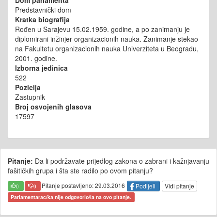
Predstavnički dom
Kratka biografija
Rođen u Sarajevu 15.02.1959. godine, a po zanimanju je
diplomirani inžinjer organizacionih nauka. Zanimanje stekao
na Fakultetu organizacionih nauka Univerziteta u Beogradu,
2001. godine.
Izborna jedinica
522
Pozicija
Zastupnik
Broj osvojenih glasova
17597
Pitanje:
Da li podržavate prijedlog zakona o zabrani i kažnjavanju
fašitičkih grupa i šta ste radilo po ovom pitanju?
Pitanje postavljeno: 29.03.2016
Podijeli
Vidi pitanje
0
0
Parlamentarac/ka nije odgovorio/la na ovo pitanje.