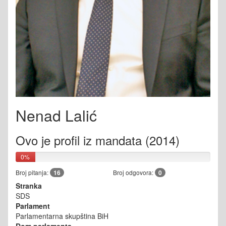
Nenad Lalić
Ovo je profil iz mandata (2014)
0%
Broj pitanja:
16
Broj odgovora:
0
Stranka
SDS
Parlament
Parlamentarna skupština BiH
Dom parlamenta