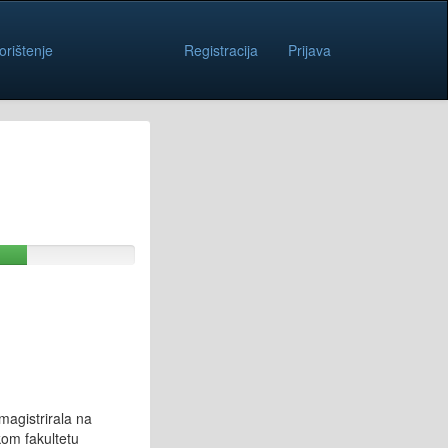
orištenje
Registracija
Prijava
magistrirala na
kom fakultetu