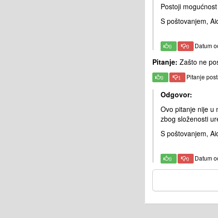
Postoji mogućnost do
S poštovanjem, Ai
Datum o
0
0
Pitanje:
Zašto ne post
Pitanje pos
0
1
Odgovor:
Ovo pitanje nije u
zbog složenosti ur
S poštovanjem, Ai
Datum o
0
0