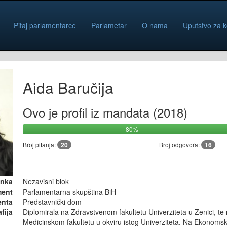
Pitaj parlamentarce
Parlametar
O nama
Uputstvo za k
Aida Baručija
Ovo je profil iz mandata (2018)
80%
Broj pitanja:
20
Broj odgovora:
16
anka
Nezavisni blok
ment
Parlamentarna skupština BiH
enta
Predstavnički dom
fija
Diplomirala na Zdravstvenom fakultetu Univerziteta u Zenici, te 
Medicinskom fakultetu u okviru istog Univerziteta. Na Ekonoms