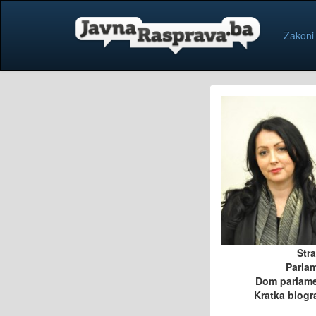
Zakoni
Str
Parla
Dom parlam
Kratka biogra