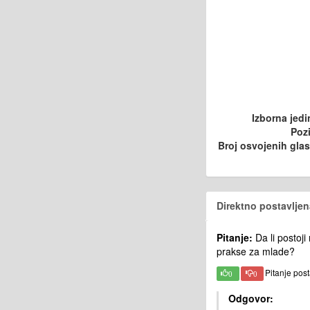
Izborna jedi
Pozi
Broj osvojenih gla
Direktno postavljen
Pitanje:
Da li postoji
prakse za mlade?
Pitanje pos
0
0
Odgovor: