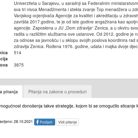
Univerziteta u Sarajevu, u saradnji sa Federalnim ministarstvom
sva tri nivoa Menadžmenta i stekla zvanje Top menadžera u zdr
Vanjskog ocjenjivača Agencije za kvalitet i akreditaciju u zdrav
završila 2017.godine, te je od iste godine angažirana kao spolj
agencije. Zaposlena u JU „Dom zdravlja“ Zenica, a u okviru s
radila u različitim službama ove ustanove. Od 2012. godine je n
za odnose sa javnošću i u sklopu svojih poslova koordinira rad 
zdravlja Zenica. Rođena 1976. godine, udata i majka dvoje djec
nica
514
cija
sova
3875
a pitanja
Pitanja na zakone u proceduri
 mogućnost donošenja takve strategije, kojom bi se omogućilo sticanje kv
tavljeno: 28.10.2021
Podijeli
Vidi pitanje