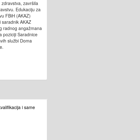
 zdravstva, završila
avstvu. Edukaciju za
stvu FBiH (AKAZ)
ni saradnik AKAZ
vog radnog angažmana
a poziciji Saradnice
svih službi Doma
e.
alifikacija i same