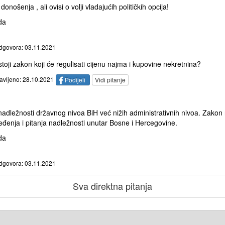
nošenja , ali ovisi o volji vladajućih političkih opcija!
da
dgovora: 03.11.2021
oji zakon koji će regulisati cijenu najma i kupovine nekretnina?
tavljeno: 28.10.2021
Podijeli
Vidi pitanje
 nadležnosti državnog nivoa BiH već nižih administrativnih nivoa. Zakon
eđenja i pitanja nadležnosti unutar Bosne i Hercegovine.
da
dgovora: 03.11.2021
Sva direktna pitanja