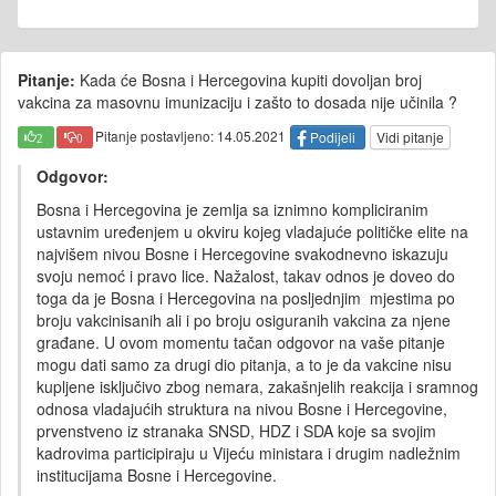
Pitanje:
Kada će Bosna i Hercegovina kupiti dovoljan broj
vakcina za masovnu imunizaciju i zašto to dosada nije učinila ?
Pitanje postavljeno: 14.05.2021
Podijeli
Vidi pitanje
2
0
Odgovor:
Bosna i Hercegovina je zemlja sa iznimno kompliciranim
ustavnim uređenjem u okviru kojeg vladajuće političke elite na
najvišem nivou Bosne i Hercegovine svakodnevno iskazuju
svoju nemoć i pravo lice. Nažalost, takav odnos je doveo do
toga da je Bosna i Hercegovina na posljednjim mjestima po
broju vakcinisanih ali i po broju osiguranih vakcina za njene
građane. U ovom momentu tačan odgovor na vaše pitanje
mogu dati samo za drugi dio pitanja, a to je da vakcine nisu
kupljene isključivo zbog nemara, zakašnjelih reakcija i sramnog
odnosa vladajućih struktura na nivou Bosne i Hercegovine,
prvenstveno iz stranaka SNSD, HDZ i SDA koje sa svojim
kadrovima participiraju u Vijeću ministara i drugim nadležnim
institucijama Bosne i Hercegovine.