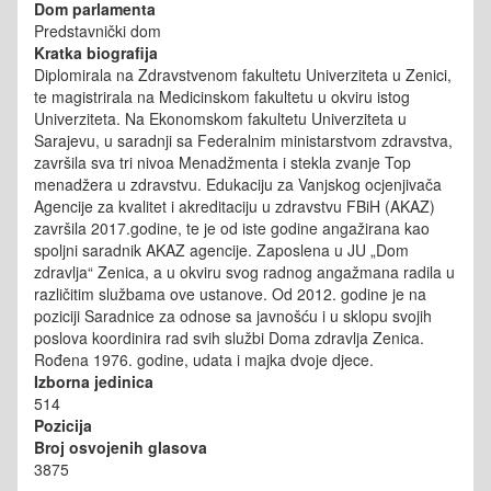
Dom parlamenta
Predstavnički dom
Kratka biografija
Diplomirala na Zdravstvenom fakultetu Univerziteta u Zenici,
te magistrirala na Medicinskom fakultetu u okviru istog
Univerziteta. Na Ekonomskom fakultetu Univerziteta u
Sarajevu, u saradnji sa Federalnim ministarstvom zdravstva,
završila sva tri nivoa Menadžmenta i stekla zvanje Top
menadžera u zdravstvu. Edukaciju za Vanjskog ocjenjivača
Agencije za kvalitet i akreditaciju u zdravstvu FBiH (AKAZ)
završila 2017.godine, te je od iste godine angažirana kao
spoljni saradnik AKAZ agencije. Zaposlena u JU „Dom
zdravlja“ Zenica, a u okviru svog radnog angažmana radila u
različitim službama ove ustanove. Od 2012. godine je na
poziciji Saradnice za odnose sa javnošću i u sklopu svojih
poslova koordinira rad svih službi Doma zdravlja Zenica.
Rođena 1976. godine, udata i majka dvoje djece.
Izborna jedinica
514
Pozicija
Broj osvojenih glasova
3875