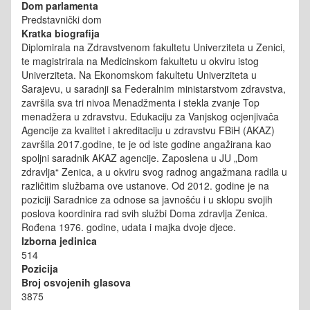
Dom parlamenta
Predstavnički dom
Kratka biografija
Diplomirala na Zdravstvenom fakultetu Univerziteta u Zenici,
te magistrirala na Medicinskom fakultetu u okviru istog
Univerziteta. Na Ekonomskom fakultetu Univerziteta u
Sarajevu, u saradnji sa Federalnim ministarstvom zdravstva,
završila sva tri nivoa Menadžmenta i stekla zvanje Top
menadžera u zdravstvu. Edukaciju za Vanjskog ocjenjivača
Agencije za kvalitet i akreditaciju u zdravstvu FBiH (AKAZ)
završila 2017.godine, te je od iste godine angažirana kao
spoljni saradnik AKAZ agencije. Zaposlena u JU „Dom
zdravlja“ Zenica, a u okviru svog radnog angažmana radila u
različitim službama ove ustanove. Od 2012. godine je na
poziciji Saradnice za odnose sa javnošću i u sklopu svojih
poslova koordinira rad svih službi Doma zdravlja Zenica.
Rođena 1976. godine, udata i majka dvoje djece.
Izborna jedinica
514
Pozicija
Broj osvojenih glasova
3875