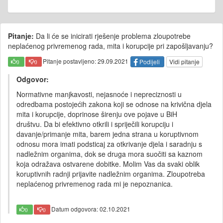
Pitanje:
Da li će se inicirati rješenje problema zloupotrebe
neplaćenog privremenog rada, mita i korupcije pri zapošljavanju?
Pitanje postavljeno: 29.09.2021
Podijeli
Vidi pitanje
0
0
Odgovor:
Normativne manjkavosti, nejasnoće i nepreciznosti u
odredbama postojećih zakona koji se odnose na krivična djela
mita i korupcije, doprinose širenju ove pojave u BiH
društvu. Da bi efektivno otkrili i spriječili korupciju i
davanje/primanje mita, barem jedna strana u koruptivnom
odnosu mora imati podsticaj za otkrivanje djela i saradnju s
nadležnim organima, dok se druga mora suočiti sa kaznom
koja odražava ostvarene dobitke. Molim Vas da svaki oblik
koruptivnih radnji prijavite nadležnim organima. Zloupotreba
neplaćenog privremenog rada mi je nepoznanica.
Datum odgovora: 02.10.2021
0
0