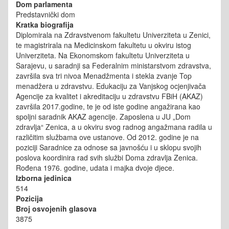
Dom parlamenta
Predstavnički dom
Kratka biografija
Diplomirala na Zdravstvenom fakultetu Univerziteta u Zenici,
te magistrirala na Medicinskom fakultetu u okviru istog
Univerziteta. Na Ekonomskom fakultetu Univerziteta u
Sarajevu, u saradnji sa Federalnim ministarstvom zdravstva,
završila sva tri nivoa Menadžmenta i stekla zvanje Top
menadžera u zdravstvu. Edukaciju za Vanjskog ocjenjivača
Agencije za kvalitet i akreditaciju u zdravstvu FBiH (AKAZ)
završila 2017.godine, te je od iste godine angažirana kao
spoljni saradnik AKAZ agencije. Zaposlena u JU „Dom
zdravlja“ Zenica, a u okviru svog radnog angažmana radila u
različitim službama ove ustanove. Od 2012. godine je na
poziciji Saradnice za odnose sa javnošću i u sklopu svojih
poslova koordinira rad svih službi Doma zdravlja Zenica.
Rođena 1976. godine, udata i majka dvoje djece.
Izborna jedinica
514
Pozicija
Broj osvojenih glasova
3875