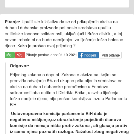
Pitanje:
Uputili ste inicijativu da se od prikupljenih akciza na
duhan i duhanske proizvode pet posto sredstava uputi u
entitetske fondove solidarnosti, uključujući i Brčko distrikt, a taj
novac trebalo bi da bude namijenjen za liječenje teško bolesne
djece. Kako je prošao ovaj prijedlog ?
Pitanje postavljeno: 01.10.2021
Podijeli
Vidi pitanje
0
0
Odgovor:
Prijedlog zakona o dopuni Zakona o akcizama, kojim se
predviđa odvajanje 5% od ukupno prikupljenih sredstava od
akciza na duhan i duhanske prerađevine u Fondove
solidarnosti oba entiteta i Distrikta Brčko, u svrhu liječenja
teško oboljele djece, nije prošao komisijsku fazu u Parlamentu
BiH.
Ustavnopravna komisija parlamenta BiH dala je
negativno mišljenje,uz obrazloženje pojedinih članova
komisije da nemaju ništa protiv zakona , ali glasaju protiv
iz samo njima poznatih razloga. Nažalost zbog negativnog