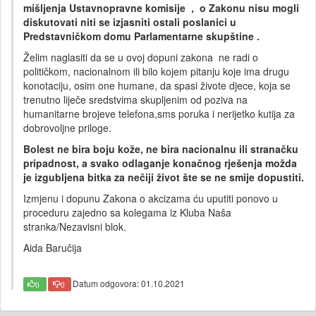
mišljenja Ustavnopravne komisije , o Zakonu nisu mogli
diskutovati niti se izjasniti ostali poslanici u
Predstavničkom domu Parlamentarne skupštine .
Želim naglasiti da se u ovoj dopuni zakona ne radi o
političkom, nacionalnom ili bilo kojem pitanju koje ima drugu
konotaciju, osim one humane, da spasi živote djece, koja se
trenutno liječe sredstvima skupljenim od poziva na
humanitarne brojeve telefona,sms poruka i nerijetko kutija za
dobrovoljne priloge.
Bolest ne bira boju kože, ne bira nacionalnu ili stranačku
pripadnost, a svako odlaganje konačnog rješenja možda
je izgubljena bitka za nečiji život šte se ne smije dopustiti.
Izmjenu i dopunu Zakona o akcizama ću uputiti ponovo u
proceduru zajedno sa kolegama iz Kluba Naša
stranka/Nezavisni blok.
Aida Baručija
Datum odgovora: 01.10.2021
0
0