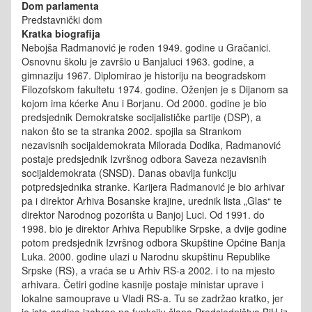
Dom parlamenta
Predstavnički dom
Kratka biografija
Nebojša Radmanović je rođen 1949. godine u Gračanici.
Osnovnu školu je završio u Banjaluci 1963. godine, a
gimnaziju 1967. Diplomirao je historiju na beogradskom
Filozofskom fakultetu 1974. godine. Oženjen je s Dijanom sa
kojom ima kćerke Anu i Borjanu. Od 2000. godine je bio
predsjednik Demokratske socijalističke partije (DSP), a
nakon što se ta stranka 2002. spojila sa Strankom
nezavisnih socijaldemokrata Milorada Dodika, Radmanović
postaje predsjednik Izvršnog odbora Saveza nezavisnih
socijaldemokrata (SNSD). Danas obavlja funkciju
potpredsjednika stranke. Karijera Radmanović je bio arhivar
pa i direktor Arhiva Bosanske krajine, urednik lista „Glas“ te
direktor Narodnog pozorišta u Banjoj Luci. Od 1991. do
1998. bio je direktor Arhiva Republike Srpske, a dvije godine
potom predsjednik Izvršnog odbora Skupštine Općine Banja
Luka. 2000. godine ulazi u Narodnu skupštinu Republike
Srpske (RS), a vraća se u Arhiv RS-a 2002. i to na mjesto
arhivara. Četiri godine kasnije postaje ministar uprave i
lokalne samouprave u Vladi RS-a. Tu se zadržao kratko, jer
je iste godine izabran na funkciju člana Predsjedništva BiH iz