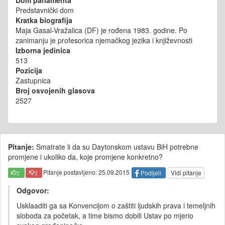
Predstavnički dom
Kratka biografija
Maja Gasal-Vražalica (DF) je rođena 1983. godine. Po
zanimanju je profesorica njemačkog jezika i književnosti
Izborna jedinica
513
Pozicija
Zastupnica
Broj osvojenih glasova
2527
Pitanje:
Smatrate li da su Daytonskom ustavu BiH potrebne
promjene i ukoliko da, koje promjene konkretno?
Pitanje postavljeno: 25.09.2015
Podijeli
Vidi pitanje
2
2
Odgovor:
Usklaaditi ga sa Konvencijom o zaštiti ljudskih prava i temeljnih
sloboda za početak, a time bismo dobili Ustav po mjerio