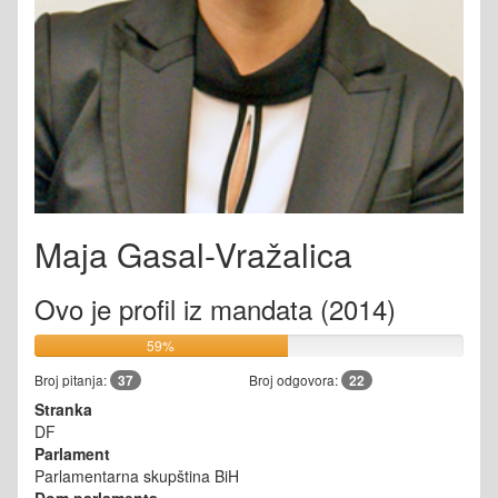
Maja Gasal-Vražalica
Ovo je profil iz mandata (2014)
59%
Broj pitanja:
37
Broj odgovora:
22
Stranka
DF
Parlament
Parlamentarna skupština BiH
Dom parlamenta