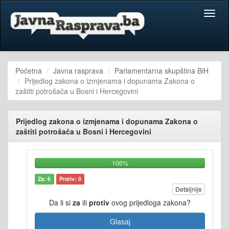
Toggl
naviga
Početna
Javna rasprava
Parlamentarna skupština BiH
Prijedlog zakona o izmjenama i dopunama Zakona o
zaštiti potrošača u Bosni i Hercegovini
Prijedlog zakona o izmjenama i dopunama Zakona o
zaštiti potrošača u Bosni i Hercegovini
100%
Za: 6
Protiv: 0
Detaljnije
Da li si
za
ili
protiv
ovog prijedloga zakona?
Glasaj