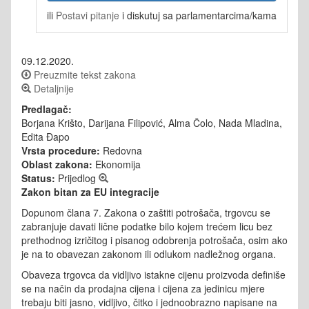
ili
Postavi pitanje
i diskutuj sa parlamentarcima/kama
09.12.2020.
Preuzmite tekst zakona
Detaljnije
Predlagač:
Borjana Krišto, Darijana Filipović, Alma Čolo, Nada Mladina,
Edita Đapo
Vrsta procedure:
Redovna
Oblast zakona:
Ekonomija
Status:
Prijedlog
Zakon bitan za EU integracije
Dopunom člana 7. Zakona o zaštiti potrošača, trgovcu se
zabranjuje davati lične podatke bilo kojem trećem licu bez
prethodnog izričitog i pisanog odobrenja potrošača, osim ako
je na to obavezan zakonom ili odlukom nadležnog organa.
Obaveza trgovca da vidljivo istakne cijenu proizvoda definiše
se na način da prodajna cijena i cijena za jedinicu mjere
trebaju biti jasno, vidljivo, čitko i jednoobrazno napisane na