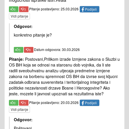
mogućnosti ispravke istih.Hvala
Pitanje postavljeno: 25.03.2026
Podijeli
0
3
Vidi pitanje
Odgovor:
konkretno pitanje je?
Datum odgovora: 30.03.2026
3
0
Pitanje:
Postovani,Prilikom izrade Izmjene zakona o Sluzbi u
OS BiH koja se odnosi na starosnu dob vojnika, da li ste
radili sveobuhvatnu analizu utjecaja predmetne izmjene
zakona na borbenu spremnost OS BiH da izvrse svoj kljucni
zadatak-odbrana suvereniteta i teritorijalnog integriteta i
politicke nezavisnosti drzave Bosne i Hercegovine? Ako
jeste, mozete li javnost upoznati sa rezultatima iste?
Pitanje postavljeno: 20.03.2026
Podijeli
0
3
Vidi pitanje
Odgovor:
Poštovani,