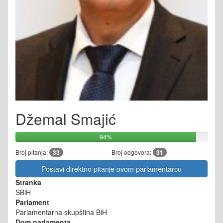
Džemal Smajić
94%
Broj pitanja:
33
Broj odgovora:
31
Postavi direktno pitanje ovom parlamentarcu
Stranka
SBiH
Parlament
Parlamentarna skupština BiH
Dom parlamenta