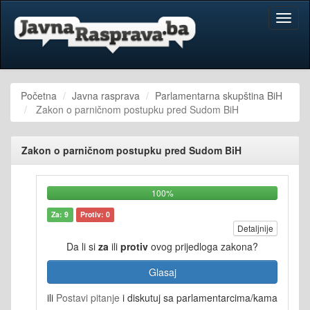
Toggl
naviga
Početna
Javna rasprava
Parlamentarna skupština BiH
Zakon o parničnom postupku pred Sudom BiH
Zakon o parničnom postupku pred Sudom BiH
100%
Za: 9
Protiv: 0
Detaljnije
Da li si
za
ili
protiv
ovog prijedloga zakona?
Glasaj
ili
Postavi pitanje
i diskutuj sa parlamentarcima/kama