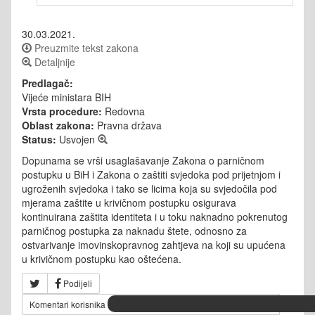
30.03.2021.
Preuzmite tekst zakona
Detaljnije
Predlagač:
Vijeće ministara BIH
Vrsta procedure:
Redovna
Oblast zakona:
Pravna država
Status:
Usvojen
Dopunama se vrši usaglašavanje Zakona o parničnom
postupku u BiH i Zakona o zaštiti svjedoka pod prijetnjom i
ugroženih svjedoka i tako se licima koja su svjedočila pod
mjerama zaštite u krivičnom postupku osigurava
kontinuirana zaštita identiteta i u toku naknadno pokrenutog
parničnog postupka za naknadu štete, odnosno za
ostvarivanje imovinskopravnog zahtjeva na koji su upućena
u krivičnom postupku kao oštećena.
Podijeli
Komentari korisnika