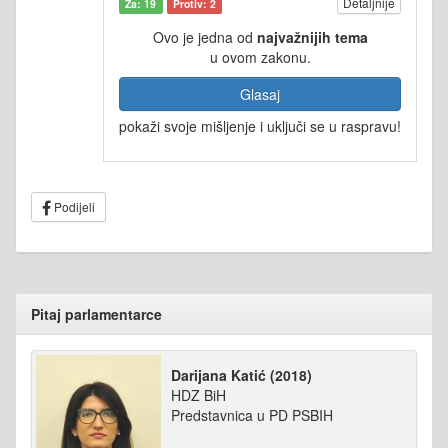
Detaljnije
Za: 19
Protiv: 2
Ovo je jedna od
najvažnijih tema
u ovom zakonu.
Glasaj
pokaži svoje mišljenje i uključi se u raspravu!
Podijeli
Pitaj parlamentarce
Darijana Katić (2018)
HDZ BiH
Predstavnica u PD PSBIH