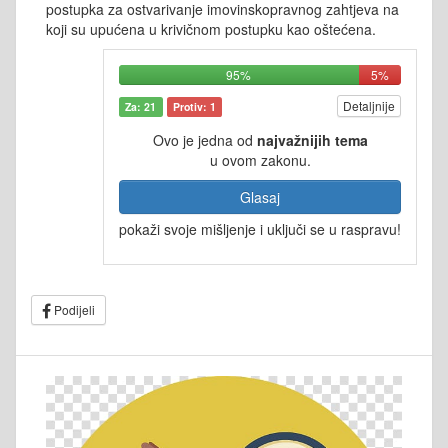
postupka za ostvarivanje imovinskopravnog zahtjeva na
koji su upućena u krivičnom postupku kao oštećena.
95%
5%
Detaljnije
Za: 21
Protiv: 1
Ovo je jedna od
najvažnijih tema
u ovom zakonu.
Glasaj
pokaži svoje mišljenje i uključi se u raspravu!
Podijeli