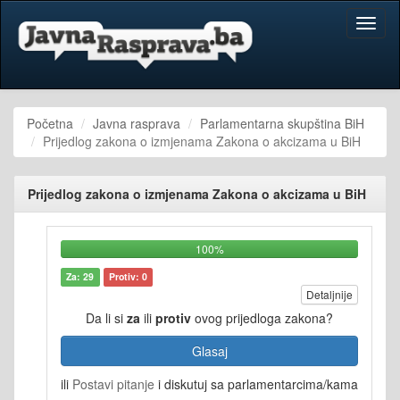
Toggl
naviga
Početna
Javna rasprava
Parlamentarna skupština BiH
Prijedlog zakona o izmjenama Zakona o akcizama u BiH
Prijedlog zakona o izmjenama Zakona o akcizama u BiH
100%
Za: 29
Protiv: 0
Detaljnije
Da li si
za
ili
protiv
ovog prijedloga zakona?
Glasaj
ili
Postavi pitanje
i diskutuj sa parlamentarcima/kama