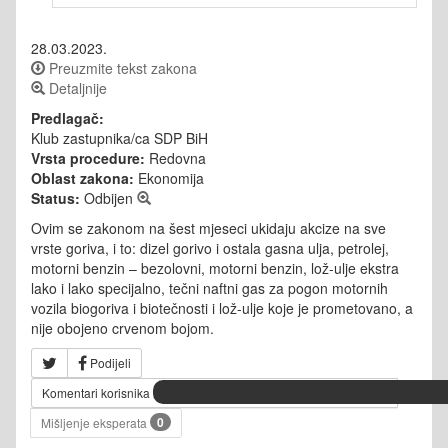
28.03.2023.
Preuzmite tekst zakona
Detaljnije
Predlagač:
Klub zastupnika/ca SDP BiH
Vrsta procedure:
Redovna
Oblast zakona:
Ekonomija
Status:
Odbijen
Ovim se zakonom na šest mjeseci ukidaju akcize na sve
vrste goriva, i to: dizel gorivo i ostala gasna ulja, petrolej,
motorni benzin – bezolovni, motorni benzin, lož-ulje ekstra
lako i lako specijalno, tečni naftni gas za pogon motornih
vozila biogoriva i biotečnosti i lož-ulje koje je prometovano, a
nije obojeno crvenom bojom.
Podijeli
Komentari korisnika
0
Mišljenje eksperata