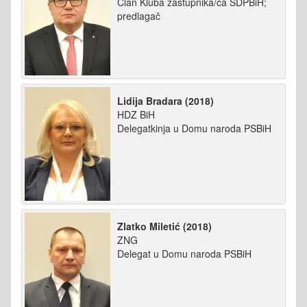
Član Kluba zastupnika/ca SDPBiH;
predlagač
Lidija Bradara (2018)
HDZ BiH
Delegatkinja u Domu naroda PSBiH
Zlatko Miletić (2018)
ZNG
Delegat u Domu naroda PSBiH