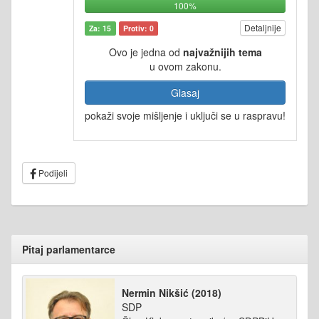
100%
Detaljnije
Za: 15
Protiv: 0
Ovo je jedna od
najvažnijih tema
u ovom zakonu.
Glasaj
pokaži svoje mišljenje i uključi se u raspravu!
Podijeli
Pitaj parlamentarce
Nermin Nikšić (2018)
SDP