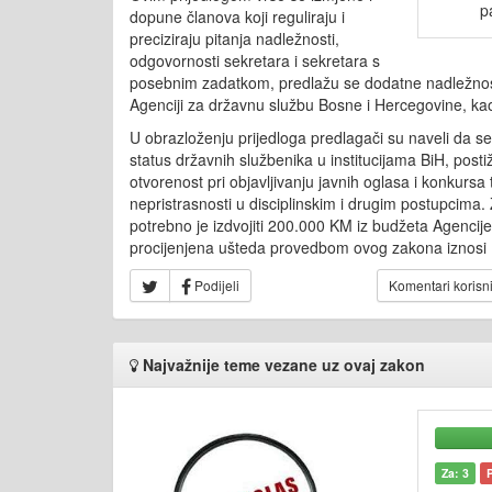
p
dopune članova koji reguliraju i
preciziraju pitanja nadležnosti,
odgovornosti sekretara i sekretara s
posebnim zadatkom, predlažu se dodatne nadležnos
Agenciji za državnu službu Bosne i Hercegovine, kao
U obrazloženju prijedloga predlagači su naveli da se
status državnih službenika u institucijama BiH, posti
otvorenost pri objavljivanju javnih oglasa i konkursa
nepristrasnosti u disciplinskim i drugim postupcima
potrebno je izdvojiti 200.000 KM iz budžeta Agencij
procijenjena ušteda provedbom ovog zakona iznos
Podijeli
Komentari korisn
Najvažnije teme vezane uz ovaj zakon
Za: 3