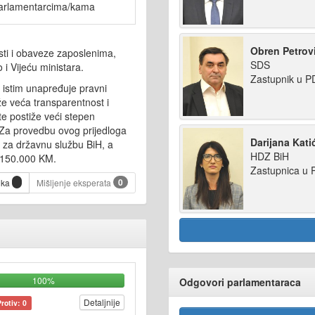
arlamentarcima/kama
Obren Petrovi
ti i obaveze zaposlenima,
SDS
 i Vijeću ministara.
Zastupnik u P
 istim unapređuje pravni
že veća transparentnost i
 te postiže veći stepen
. Za provedbu ovog prijedloga
Darijana Kati
e za državnu službu BiH, a
HDZ BiH
i 150.000 KM.
Zastupnica u 
0
ika
Mišljenje eksperata
100%
Odgovori parlamentaraca
Detaljnije
Protiv: 0