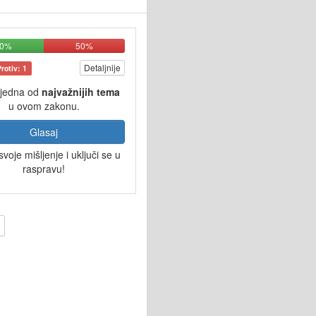
50%
50%
Detaljnije
Protiv: 1
 jedna od
najvažnijih tema
u ovom zakonu.
Glasaj
svoje mišljenje i uključi se u
raspravu!