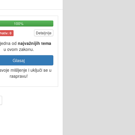
100%
Detaljnije
Protiv: 0
 jedna od
najvažnijih tema
u ovom zakonu.
Glasaj
svoje mišljenje i uključi se u
raspravu!