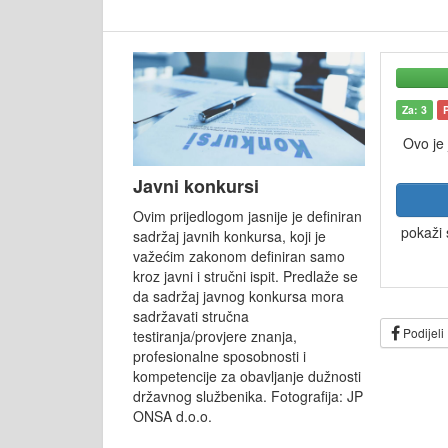
Za: 3
Ovo je
Javni konkursi
Ovim prijedlogom jasnije je definiran
pokaži 
sadržaj javnih konkursa, koji je
važećim zakonom definiran samo
kroz javni i stručni ispit. Predlaže se
da sadržaj javnog konkursa mora
sadržavati stručna
Podijeli
testiranja/provjere znanja,
profesionalne sposobnosti i
kompetencije za obavljanje dužnosti
državnog službenika. Fotografija: JP
ONSA d.o.o.