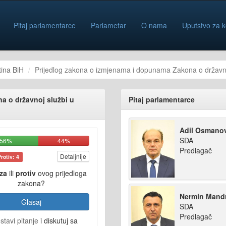
Pitaj parlamentarce
Parlametar
O nama
Uputstvo za k
ina BiH
Prijedlog zakona o izmjenama i dopunama Zakona o državnoj
a o državnoj službi u
Pitaj parlamentarce
Adil Osmanov
SDA
56%
44%
Predlagač
Detaljnije
Protiv: 4
za
ili
protiv
ovog prijedloga
zakona?
Nermin Mandr
Glasaj
SDA
Predlagač
stavi pitanje
i diskutuj sa