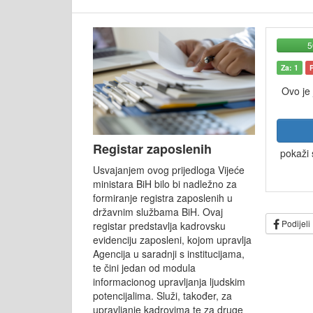
Za: 1
Ovo je
Registar zaposlenih
pokaži 
Usvajanjem ovog prijedloga Vijeće
ministara BiH bilo bi nadležno za
formiranje registra zaposlenih u
državnim službama BiH. Ovaj
Podijeli
registar predstavlja kadrovsku
evidenciju zaposleni, kojom upravlja
Agencija u saradnji s institucijama,
te čini jedan od modula
informacionog upravljanja ljudskim
potencijalima. Služi, također, za
upravljanje kadrovima te za druge