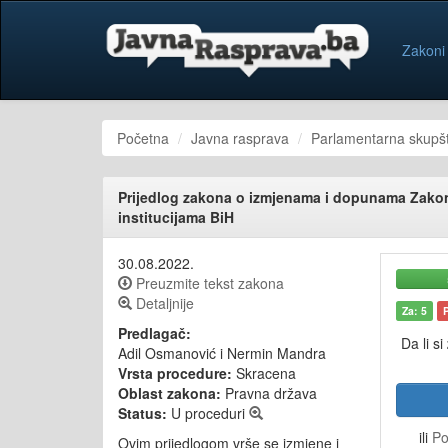
Zakoni
Početna
Javna rasprava
Parlamentarna skupšt
Prijedlog zakona o izmjenama i dopunama Zakon
institucijama BiH
30.08.2022.
Preuzmite tekst zakona
Detaljnije
Za: 5
Predlagač:
Da li si
Adil Osmanović i Nermin Mandra
Vrsta procedure:
Skracena
Oblast zakona:
Pravna država
Status:
U proceduri
ili
Po
Ovim prijedlogom vrše se izmjene i