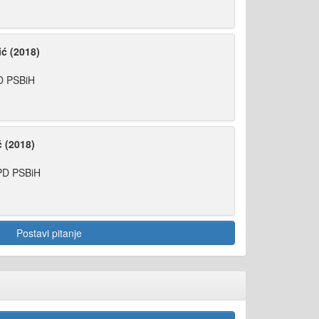
ć (2018)
D PSBiH
ć (2018)
PD PSBiH
Postavi pitanje