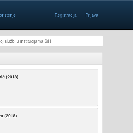
orištenje
Registracija
Prijava
 službi u institucijama BiH
ić (2018)
a (2018)