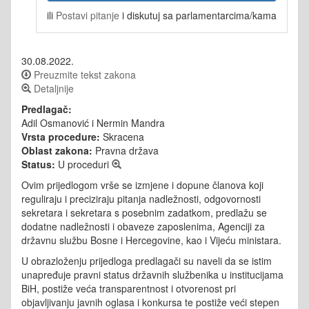
ili
Postavi pitanje
i diskutuj sa parlamentarcima/kama
30.08.2022.
Preuzmite tekst zakona
Detaljnije
Predlagač:
Adil Osmanović i Nermin Mandra
Vrsta procedure:
Skracena
Oblast zakona:
Pravna država
Status:
U proceduri
Ovim prijedlogom vrše se izmjene i dopune članova koji
reguliraju i preciziraju pitanja nadležnosti, odgovornosti
sekretara i sekretara s posebnim zadatkom, predlažu se
dodatne nadležnosti i obaveze zaposlenima, Agenciji za
državnu službu Bosne i Hercegovine, kao i Vijeću ministara.
U obrazloženju prijedloga predlagači su naveli da se istim
unapređuje pravni status državnih službenika u institucijama
BiH, postiže veća transparentnost i otvorenost pri
objavljivanju javnih oglasa i konkursa te postiže veći stepen