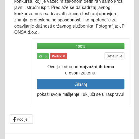
konkursa, koji je važećim zakonom definiran samo kroz
javni i stručni ispit. Predlaže se da sadržaj javnog
konkursa mora sadržavati stručna testiranja/provjere
znanja, profesionalne sposobnosti i kompetencije za
obavljanje dužnosti državnog službenika. Fotografija: JP
ONSA d.o.o.
100%
Detaljnije
Za: 3
Protiv: 0
Ovo je jedna od
najvažnijih tema
u ovom zakonu.
Glasaj
pokaži svoje mišljenje i uključi se u raspravu!
Podijeli