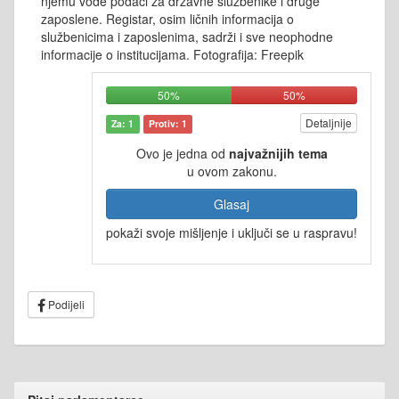
njemu vode podaci za državne službenike i druge
zaposlene. Registar, osim ličnih informacija o
službenicima i zaposlenima, sadrži i sve neophodne
informacije o institucijama. Fotografija: Freepik
50%
50%
Detaljnije
Za: 1
Protiv: 1
Ovo je jedna od
najvažnijih tema
u ovom zakonu.
Glasaj
pokaži svoje mišljenje i uključi se u raspravu!
Podijeli