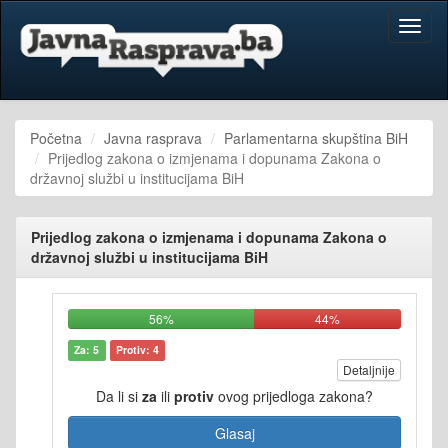
Toggl
naviga
Početna
Javna rasprava
Parlamentarna skupština BiH
Prijedlog zakona o izmjenama i dopunama Zakona o
državnoj službi u institucijama BiH
Prijedlog zakona o izmjenama i dopunama Zakona o
državnoj službi u institucijama BiH
56%
44%
Za: 5
Protiv: 4
Detaljnije
Da li si
za
ili
protiv
ovog prijedloga zakona?
Glasaj