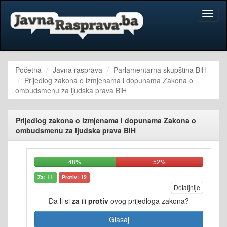
Toggl
naviga
Početna
Javna rasprava
Parlamentarna skupština BiH
Prijedlog zakona o izmjenama i dopunama Zakona o
ombudsmenu za ljudska prava BiH
Prijedlog zakona o izmjenama i dopunama Zakona o
ombudsmenu za ljudska prava BiH
48%
52%
Za: 11
Protiv: 12
Detaljnije
Da li si
za
ili
protiv
ovog prijedloga zakona?
Glasaj