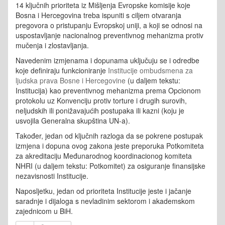
14 ključnih prioriteta iz Mišljenja Evropske komisije koje
Bosna i Hercegovina treba ispuniti s ciljem otvaranja
pregovora o pristupanju Evropskoj uniji, a koji se odnosi na
uspostavljanje nacionalnog preventivnog mehanizma protiv
mučenja i zlostavljanja.
Navedenim izmjenama i dopunama uključuju se i odredbe
koje definiraju funkcioniranje
Institucije ombudsmena za
ljudska prava Bosne i Hercegovine
(u daljem tekstu:
Institucija) kao preventivnog mehanizma prema Opcionom
protokolu uz Konvenciju protiv torture i drugih surovih,
neljudskih ili ponižavajućih postupaka ili kazni (koju je
usvojila Generalna skupština UN-a).
Također, jedan od ključnih razloga da se pokrene postupak
izmjena i dopuna ovog zakona jeste preporuka Potkomiteta
za akreditaciju Međunarodnog koordinacionog komiteta
NHRI (u daljem tekstu: Potkomitet) za osiguranje finansijske
nezavisnosti Institucije.
Naposljetku, jedan od prioriteta Institucije jeste i jačanje
saradnje i dijaloga s nevladinim sektorom i akademskom
zajednicom u BiH.