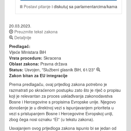
ili
Postavi pitanje
i diskutuj sa parlamentarcima/kama
20.03.2023.
Preuzmite tekst zakona
Detaljnije
Predlagač:
Vijeće Ministara BiH
Vrsta procedure:
Skracena
Oblast zakona:
Pravna država
Status:
Usvojen, "Službeni glasnik BiH, 61/23"
Zakon bitan za EU integracije
Prema predlagaču, ovaj prijedlog zakona potrebno je
razmatrati po skraćenom postupku zato što je riječ o propisu
koji je relevantan za proces usklađivanja zakonodavstva
Bosne i Hercegovine s propisima Evropske unije. Njegovo
donošenje je u direktnoj vezi s ispunjavanjem prioriteta u
vezi s pristupanjem Bosne i Hercegovine Evropskoj uniji,
zbog čega nosi oznaku “EI” (u tekstu zakona).
Usvajanjem ovog prijedloga zakona ispunio bi se jedan od