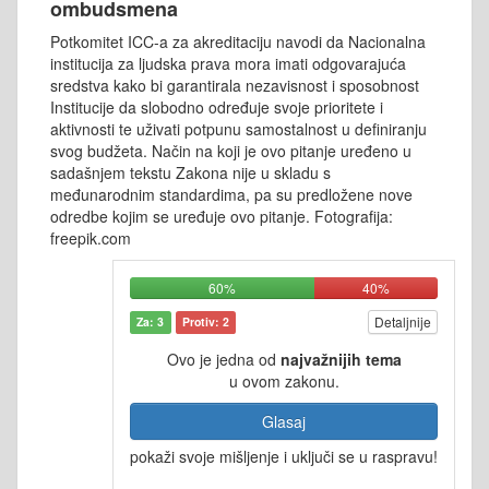
ombudsmena
Potkomitet ICC-a za akreditaciju navodi da Nacionalna
institucija za ljudska prava mora imati odgovarajuća
sredstva kako bi garantirala nezavisnost i sposobnost
Institucije da slobodno određuje svoje prioritete i
aktivnosti te uživati potpunu samostalnost u definiranju
svog budžeta. Način na koji je ovo pitanje uređeno u
sadašnjem tekstu Zakona nije u skladu s
međunarodnim standardima, pa su predložene nove
odredbe kojim se uređuje ovo pitanje. Fotografija:
freepik.com
60%
40%
Detaljnije
Za: 3
Protiv: 2
Ovo je jedna od
najvažnijih tema
u ovom zakonu.
Glasaj
pokaži svoje mišljenje i uključi se u raspravu!