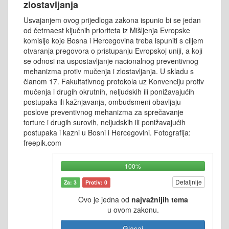
zlostavljanja
Usvajanjem ovog prijedloga zakona ispunio bi se jedan
od četrnaest ključnih prioriteta iz Mišljenja Evropske
komisije koje Bosna i Hercegovina treba ispuniti s ciljem
otvaranja pregovora o pristupanju Evropskoj uniji, a koji
se odnosi na uspostavljanje nacionalnog preventivnog
mehanizma protiv mučenja i zlostavljanja. U skladu s
članom 17. Fakultativnog protokola uz Konvenciju protiv
mučenja i drugih okrutnih, neljudskih ili ponižavajućih
postupaka ili kažnjavanja, ombudsmeni obavljaju
poslove preventivnog mehanizma za sprečavanje
torture i drugih surovih, neljudskih ili ponižavajućih
postupaka i kazni u Bosni i Hercegovini. Fotografija:
freepik.com
100%
Detaljnije
Za: 3
Protiv: 0
Ovo je jedna od
najvažnijih tema
u ovom zakonu.
Glasaj