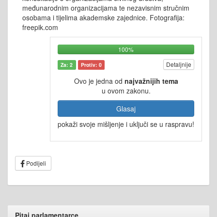
međunarodnim organizacijama te nezavisnim stručnim
osobama i tijelima akademske zajednice. Fotografija:
freepik.com
100%
Detaljnije
Za: 2
Protiv: 0
Ovo je jedna od
najvažnijih tema
u ovom zakonu.
Glasaj
pokaži svoje mišljenje i uključi se u raspravu!
Podijeli
Pitaj parlamentarce