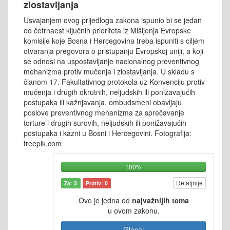
zlostavljanja
Usvajanjem ovog prijedloga zakona ispunio bi se jedan
od četrnaest ključnih prioriteta iz Mišljenja Evropske
komisije koje Bosna i Hercegovina treba ispuniti s ciljem
otvaranja pregovora o pristupanju Evropskoj uniji, a koji
se odnosi na uspostavljanje nacionalnog preventivnog
mehanizma protiv mučenja i zlostavljanja. U skladu s
članom 17. Fakultativnog protokola uz Konvenciju protiv
mučenja i drugih okrutnih, neljudskih ili ponižavajućih
postupaka ili kažnjavanja, ombudsmeni obavljaju
poslove preventivnog mehanizma za sprečavanje
torture i drugih surovih, neljudskih ili ponižavajućih
postupaka i kazni u Bosni i Hercegovini. Fotografija:
freepik.com
100%
Detaljnije
Za: 3
Protiv: 0
Ovo je jedna od
najvažnijih tema
u ovom zakonu.
Glasaj