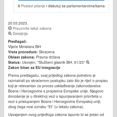
ili
Postavi pitanje
i diskutuj sa parlamentarcima/kama
20.03.2023.
Preuzmite tekst zakona
Detaljnije
Predlagač:
Vijeće Ministara BiH
Vrsta procedure:
Skracena
Oblast zakona:
Pravna država
Status:
Usvojen, "Službeni glasnik BiH, 61/23"
Zakon bitan za EU integracije
Prema predlagaču, ovaj prijedlog zakona potrebno je
razmatrati po skraćenom postupku zato što je riječ o propisu
koji je relevantan za proces usklađivanja zakonodavstva
Bosne i Hercegovine s propisima Evropske unije. Njegovo
donošenje je u direktnoj vezi s ispunjavanjem prioriteta u
vezi s pristupanjem Bosne i Hercegovine Evropskoj uniji,
zbog čega nosi oznaku “EI” (u tekstu zakona).
Usvajanjem ovog prijedloga zakona ispunio bi se jedan od