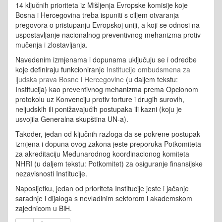
14 ključnih prioriteta iz Mišljenja Evropske komisije koje
Bosna i Hercegovina treba ispuniti s ciljem otvaranja
pregovora o pristupanju Evropskoj uniji, a koji se odnosi na
uspostavljanje nacionalnog preventivnog mehanizma protiv
mučenja i zlostavljanja.
Navedenim izmjenama i dopunama uključuju se i odredbe
koje definiraju funkcioniranje
Institucije ombudsmena za
ljudska prava Bosne i Hercegovine
(u daljem tekstu:
Institucija) kao preventivnog mehanizma prema Opcionom
protokolu uz Konvenciju protiv torture i drugih surovih,
neljudskih ili ponižavajućih postupaka ili kazni (koju je
usvojila Generalna skupština UN-a).
Također, jedan od ključnih razloga da se pokrene postupak
izmjena i dopuna ovog zakona jeste preporuka Potkomiteta
za akreditaciju Međunarodnog koordinacionog komiteta
NHRI (u daljem tekstu: Potkomitet) za osiguranje finansijske
nezavisnosti Institucije.
Naposljetku, jedan od prioriteta Institucije jeste i jačanje
saradnje i dijaloga s nevladinim sektorom i akademskom
zajednicom u BiH.