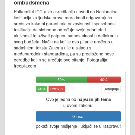
ombudsmena
Potkomitet ICC-a za akreditaciju navodi da Nacionalna
institucija za ljudska prava mora imati odgovarajuća
sredstva kako bi garantirala nezavisnost i sposobnost
Institucije da slobodno određuje svoje prioritete i
aktivnosti te uživati potpunu samostalnost u definiranju
svog budžeta. Način na koji je ovo pitanje uređeno u
sadašnjem tekstu Zakona nije u skladu s
međunarodnim standardima, pa su predložene nove
odredbe kojim se uređuje ovo pitanje. Fotografija:
freepik.com
60%
40%
Detaljnije
Za: 3
Protiv: 2
Ovo je jedna od
najvažnijih tema
u ovom zakonu.
Glasaj
pokaži svoje mišljenje i uključi se u raspravu!