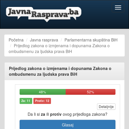
Toggl
naviga
Početna
Javna rasprava
Parlamentarna skupština BiH
Prijedlog zakona o izmjenama i dopunama Zakona o
ombudsmenu za ljudska prava BiH
Prijedlog zakona o izmjenama i dopunama Zakona o
ombudsmenu za ljudska prava BiH
48%
52%
Za: 11
Protiv: 12
Detaljnije
Da li si
za
ili
protiv
ovog prijedloga zakona?
Glasaj