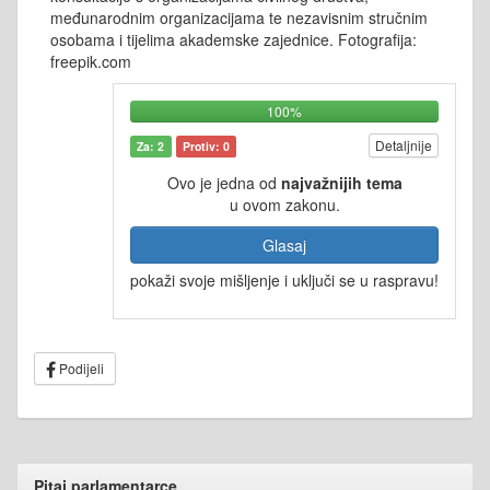
međunarodnim organizacijama te nezavisnim stručnim
osobama i tijelima akademske zajednice. Fotografija:
freepik.com
100%
Detaljnije
Za: 2
Protiv: 0
Ovo je jedna od
najvažnijih tema
u ovom zakonu.
Glasaj
pokaži svoje mišljenje i uključi se u raspravu!
Podijeli
Pitaj parlamentarce