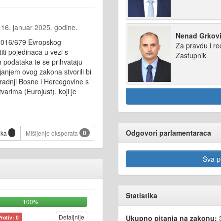
a
16. januar 2025. godine
.
Nenad Grkov
016/679 Evropskog
Za pravdu i re
iti pojedinaca u vezi s
Zastupnik
 podataka te se prihvataju
janjem ovog zakona stvorili bi
radnji Bosne i Hercegovine s
arima (Eurojust), koji je
Odgovori parlamentaraca
0
ika
Mišljenje eksperata
Sva po
Statistika
100%
Detaljnije
Ukupno pitanja na zakonu:
Protiv: 0