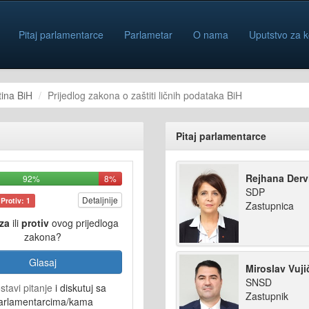
Pitaj parlamentarce
Parlametar
O nama
Uputstvo za k
ina BiH
Prijedlog zakona o zaštiti ličnih podataka BiH
Pitaj parlamentarce
Rejhana Derv
92%
8%
SDP
Detaljnije
Protiv: 1
Zastupnica
za
ili
protiv
ovog prijedloga
zakona?
Glasaj
Miroslav Vuji
SNSD
stavi pitanje
i diskutuj sa
Zastupnik
arlamentarcima/kama