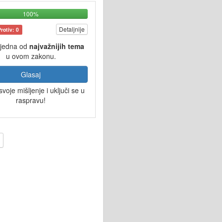
100%
Detaljnije
Protiv: 0
 jedna od
najvažnijih tema
u ovom zakonu.
Glasaj
svoje mišljenje i uključi se u
raspravu!