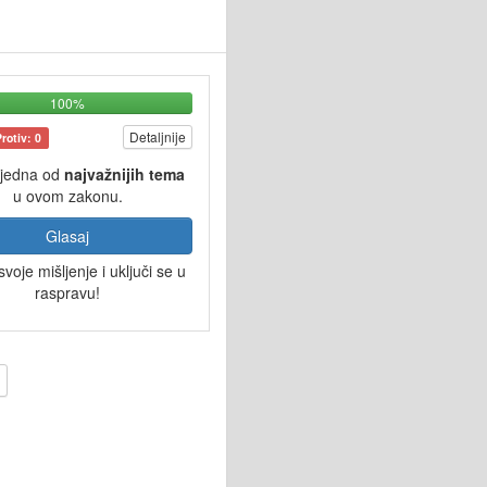
100%
Detaljnije
Protiv: 0
 jedna od
najvažnijih tema
u ovom zakonu.
Glasaj
svoje mišljenje i uključi se u
raspravu!