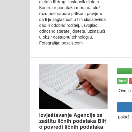
djeteta ili drugi zastupnik djeteta.
Kontrolor podataka mora da uloži
razumne napore prilikom provjere
da li je saglasnost u tim slučajevima
dao ili odobrio roditelj, usvojilac,
odnosno staratelj djeteta, uzimajući
u obzir dostupnu tehnologiju.
Fotografija: pexels.com
Za: 4
Ovo je
Izvještavanje Agencije za
pokaži 
zaštitu ličnih podataka BiH
o povredi ličnih podataka