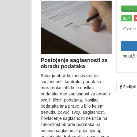
Za: 4
Ovo je
pokaži 
Postojanje saglasnosti za
obradu podataka
Kada je obrada zasnovana na
saglasnosti, kontrolor podataka
Podijeli
mora dokazati da je nosilac
podataka dao saglasnost za obradu
svojih ličnih podataka. Nosilac
podataka ima pravo u bilo kojem
trenutku povući svoju saglasnost.
Povlačenje saglasnosti ne utiče na
zakonitost obrade podataka na
osnovu saglasnosti prije njenog
povlačenja. Fotografija: pexels.com