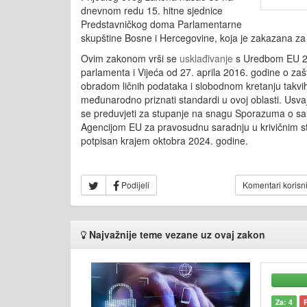
dnevnom redu 15. hitne sjednice
Predstavničkog doma Parlamentarne
skupštine Bosne i Hercegovine, koja je zakazana z
Ovim zakonom vrši se
usklađivanje
s Uredbom EU 2
parlamenta i Vijeća od 27. aprila 2016. godine o zašt
obradom ličnih podataka i slobodnom kretanju takvih
međunarodno priznati standardi u ovoj oblasti. Usva
se preduvjeti za stupanje na snagu Sporazuma o sa
Agencijom EU za pravosudnu saradnju u krivičnim stv
potpisan krajem oktobra 2024. godine.
Podijeli
Komentari korisn
Najvažnije teme vezane uz ovaj zakon
Za: 4