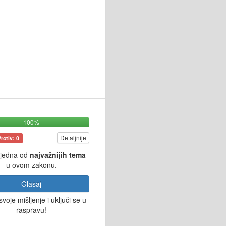
100%
Detaljnije
Protiv: 0
 jedna od
najvažnijih tema
u ovom zakonu.
Glasaj
svoje mišljenje i uključi se u
raspravu!