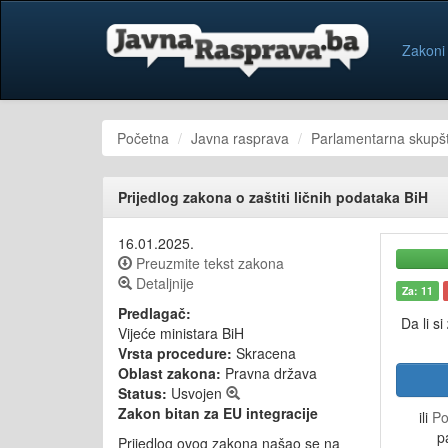
Zakoni
Početna
Javna rasprava
Parlamentarna skupšt
Prijedlog zakona o zaštiti ličnih podataka BiH
16.01.2025.
Preuzmite tekst zakona
Detaljnije
Za: 11
Predlagač:
Da li si
Vijeće ministara BiH
Vrsta procedure:
Skracena
Oblast zakona:
Pravna država
Status:
Usvojen
Zakon bitan za EU integracije
ili
Po
p
Prijedlog ovog zakona našao se na