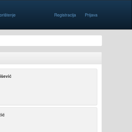
orištenje
Registracija
Prijava
išević
čić