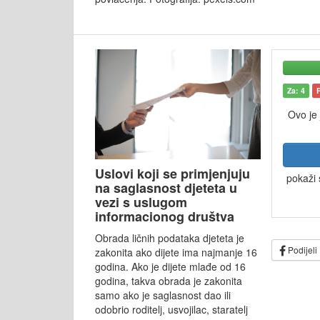
Za: 4
Ovo je
Uslovi koji se primjenjuju
pokaži 
na saglasnost djeteta u
vezi s uslugom
informacionog društva
Obrada ličnih podataka djeteta je
Podijeli
zakonita ako dijete ima najmanje 16
godina. Ako je dijete mlađe od 16
godina, takva obrada je zakonita
samo ako je saglasnost dao ili
odobrio roditelj, usvojilac, staratelj