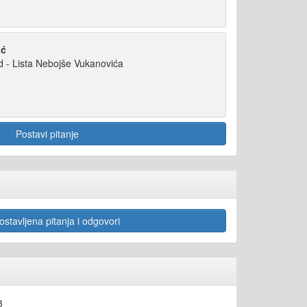
ić
d - Lista Nebojše Vukanovića
Postavi pitanje
stavljena pitanja i odgovori
3