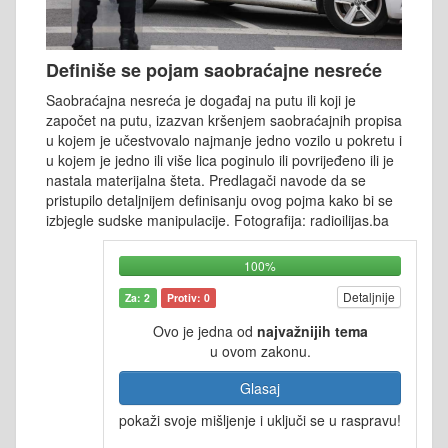
Definiše se pojam saobraćajne nesreće
Saobraćajna nesreća je događaj na putu ili koji je
započet na putu, izazvan kršenjem saobraćajnih propisa
u kojem je učestvovalo najmanje jedno vozilo u pokretu i
u kojem je jedno ili više lica poginulo ili povrijeđeno ili je
nastala materijalna šteta. Predlagači navode da se
pristupilo detaljnijem definisanju ovog pojma kako bi se
izbjegle sudske manipulacije. Fotografija: radioilijas.ba
100%
Detaljnije
Za: 2
Protiv: 0
Ovo je jedna od
najvažnijih tema
u ovom zakonu.
Glasaj
pokaži svoje mišljenje i uključi se u raspravu!