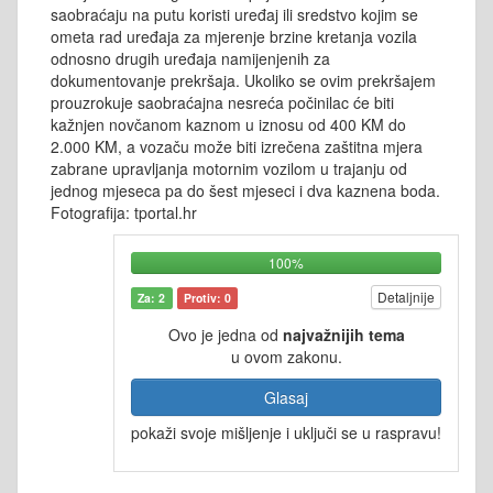
saobraćaju na putu koristi uređaj ili sredstvo kojim se
ometa rad uređaja za mjerenje brzine kretanja vozila
odnosno drugih uređaja namijenjenih za
dokumentovanje prekršaja. Ukoliko se ovim prekršajem
prouzrokuje saobraćajna nesreća počinilac će biti
kažnjen novčanom kaznom u iznosu od 400 KM do
2.000 KM, a vozaču može biti izrečena zaštitna mjera
zabrane upravljanja motornim vozilom u trajanju od
jednog mjeseca pa do šest mjeseci i dva kaznena boda.
Fotografija: tportal.hr
100%
Detaljnije
Za: 2
Protiv: 0
Ovo je jedna od
najvažnijih tema
u ovom zakonu.
Glasaj
pokaži svoje mišljenje i uključi se u raspravu!