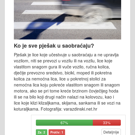
Ko je sve pješak u saobraćaju?
Pješak je lice koje učestvuje u saobraćaju a ne upravlja
vozilom, niti se prevozi u vozilu ili na vozilu, lice koje
vlastitom snagom gura ili vuče vozilo, ručna kolica,
dječije prevozno sredstvo, bicikl, moped ili pokretna
kolica za nemoćna lica, lice u pokretnoj stolici za
nemoćna lica koju pokreće vlastitom snagom ili snagom
motora, ako se pri tome kreće brzinom čovječijeg hoda
ili se na bilo koji drugi način nalazi na kolovozu, kao i
lice koje klizi klizaljkama, skijama, sankama ili se vozi na
koturaljkama. Fotografija: varazdinski.net.hr
67%
33%
Detaljnije
Za: 2
Protiv: 1