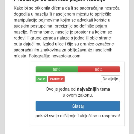
Kako bi se otklonila dilema da li se saobraćajna nesreća
dogodila u naselju ili naseljenom mjestu te spriječile
manipulacije pojmovima kojim se advokati koriste u
sudskim postupcima, preciznije se definiše pojam
naselje. Prema tome, naselje je prostor na kojem se
redovi ili grupe zgrada nalaze s jedne ili obje strane
puta dajući mu izgled ulice i čije su granice označene
saobraćajnim znakovima za obilježavanje naseljenih
mjesta. Fotografija: novaotoka.com
50%
50%
Detaljnije
Za: 2
Protiv: 2
Ovo je jedna od
najvažnijih tema
u ovom zakonu.
Glasaj
pokaži svoje mišljenje i uključi se u raspravu!