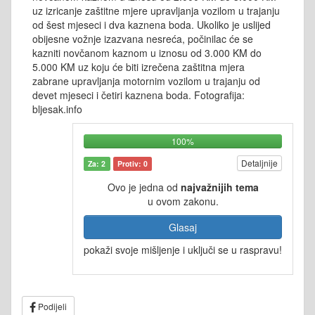
uz izricanje zaštitne mjere upravljanja vozilom u trajanju
od šest mjeseci i dva kaznena boda. Ukoliko je uslijed
obijesne vožnje izazvana nesreća, počinilac će se
kazniti novčanom kaznom u iznosu od 3.000 KM do
5.000 KM uz koju će biti izrečena zaštitna mjera
zabrane upravljanja motornim vozilom u trajanju od
devet mjeseci i četiri kaznena boda. Fotografija:
bljesak.info
100%
Detaljnije
Za: 2
Protiv: 0
Ovo je jedna od
najvažnijih tema
u ovom zakonu.
Glasaj
pokaži svoje mišljenje i uključi se u raspravu!
Podijeli