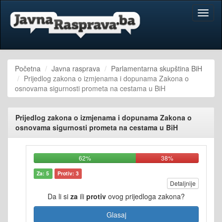
Toggl
naviga
Početna
Javna rasprava
Parlamentarna skupština BiH
Prijedlog zakona o izmjenama i dopunama Zakona o
osnovama sigurnosti prometa na cestama u BiH
Prijedlog zakona o izmjenama i dopunama Zakona o
osnovama sigurnosti prometa na cestama u BiH
62%
38%
Za: 5
Protiv: 3
Detaljnije
Da li si
za
ili
protiv
ovog prijedloga zakona?
Glasaj