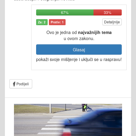
67%
33%
Detaljnije
Za: 2
Protiv: 1
Ovo je jedna od
najvažnijih tema
u ovom zakonu.
Glasaj
pokaži svoje mišljenje i uključi se u raspravu!
Podijeli