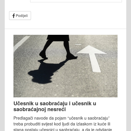
Podijeli
Učesnik u saobraćaju i učesnik u
saobraćajnoj nesreći
Predlagači navode da pojam “učesnik u saobraćaju”
treba probuditi svijest kod ljudi da izlaskom iz kuće ili
stana postaju učesnici u saobraćaju, a da je odvijanje