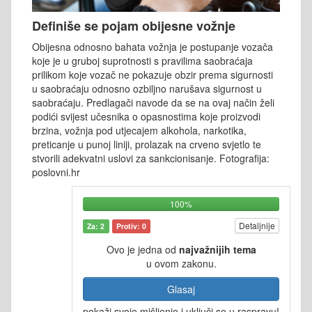
Definiše se pojam obijesne vožnje
Obijesna odnosno bahata vožnja je postupanje vozača
koje je u gruboj suprotnosti s pravilima saobraćaja
prilikom koje vozač ne pokazuje obzir prema sigurnosti
u saobraćaju odnosno ozbiljno narušava sigurnost u
saobraćaju. Predlagači navode da se na ovaj način želi
podići svijest učesnika o opasnostima koje proizvodi
brzina, vožnja pod utjecajem alkohola, narkotika,
preticanje u punoj liniji, prolazak na crveno svjetlo te
stvorili adekvatni uslovi za sankcionisanje. Fotografija:
poslovni.hr
100%
Detaljnije
Za: 2
Protiv: 0
Ovo je jedna od
najvažnijih tema
u ovom zakonu.
Glasaj
pokaži svoje mišljenje i uključi se u raspravu!