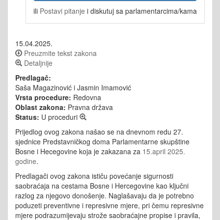
ili
Postavi pitanje
i diskutuj sa parlamentarcima/kama
15.04.2025.
Preuzmite tekst zakona
Detaljnije
Predlagač:
Saša Magazinović i Jasmin Imamović
Vrsta procedure:
Redovna
Oblast zakona:
Pravna država
Status:
U proceduri
Prijedlog ovog zakona našao se na dnevnom redu 27.
sjednice Predstavničkog doma Parlamentarne skupštine
Bosne i Hecegovine koja je zakazana za
15.april 2025.
godine
.
Predlagači ovog zakona ističu povećanje sigurnosti
saobraćaja na cestama Bosne i Hercegovine kao ključni
razlog za njegovo donošenje. Naglašavaju da je potrebno
poduzeti preventivne i represivne mjere, pri čemu represivne
mjere podrazumijevaju strože saobraćajne propise i pravila,