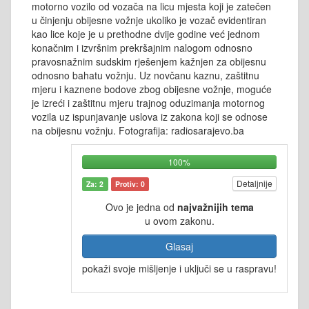
motorno vozilo od vozača na licu mjesta koji je zatečen
u činjenju obijesne vožnje ukoliko je vozač evidentiran
kao lice koje je u prethodne dvije godine već jednom
konačnim i izvršnim prekršajnim nalogom odnosno
pravosnažnim sudskim rješenjem kažnjen za obijesnu
odnosno bahatu vožnju. Uz novčanu kaznu, zaštitnu
mjeru i kaznene bodove zbog obijesne vožnje, moguće
je izreći i zaštitnu mjeru trajnog oduzimanja motornog
vozila uz ispunjavanje uslova iz zakona koji se odnose
na obijesnu vožnju. Fotografija: radiosarajevo.ba
100%
Detaljnije
Za: 2
Protiv: 0
Ovo je jedna od
najvažnijih tema
u ovom zakonu.
Glasaj
pokaži svoje mišljenje i uključi se u raspravu!