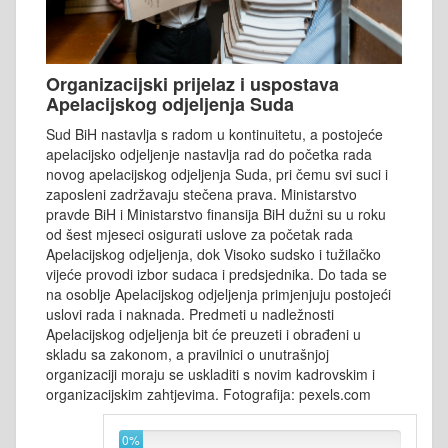
Organizacijski prijelaz i uspostava
Apelacijskog odjeljenja Suda
Sud BiH nastavlja s radom u kontinuitetu, a postojeće
apelacijsko odjeljenje nastavlja rad do početka rada
novog apelacijskog odjeljenja Suda, pri čemu svi suci i
zaposleni zadržavaju stečena prava. Ministarstvo
pravde BiH i Ministarstvo finansija BiH dužni su u roku
od šest mjeseci osigurati uslove za početak rada
Apelacijskog odjeljenja, dok Visoko sudsko i tužilačko
vijeće provodi izbor sudaca i predsjednika. Do tada se
na osoblje Apelacijskog odjeljenja primjenjuju postojeći
uslovi rada i naknada. Predmeti u nadležnosti
Apelacijskog odjeljenja bit će preuzeti i obrađeni u
skladu sa zakonom, a pravilnici o unutrašnjoj
organizaciji moraju se uskladiti s novim kadrovskim i
organizacijskim zahtjevima. Fotografija: pexels.com
0%