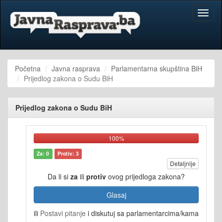
Toggl
naviga
Početna
Javna rasprava
Parlamentarna skupština BiH
Prijedlog zakona o Sudu BiH
Prijedlog zakona o Sudu BiH
100%
Za: 0
Protiv: 3
Detaljnije
Da li si
za
ili
protiv
ovog prijedloga zakona?
Glasaj
ili
Postavi pitanje
i diskutuj sa parlamentarcima/kama