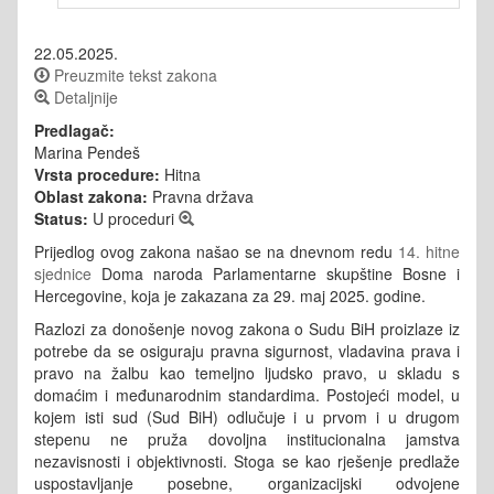
22.05.2025.
Preuzmite tekst zakona
Detaljnije
Predlagač:
Marina Pendeš
Vrsta procedure:
Hitna
Oblast zakona:
Pravna država
Status:
U proceduri
Prijedlog ovog zakona našao se na dnevnom redu
14. hitne
sjednice
Doma naroda Parlamentarne skupštine Bosne i
Hercegovine, koja je zakazana za 29. maj 2025. godine.
Razlozi za donošenje novog zakona o Sudu BiH proizlaze iz
potrebe da se osiguraju pravna sigurnost, vladavina prava i
pravo na žalbu kao temeljno ljudsko pravo, u skladu s
domaćim i međunarodnim standardima. Postojeći model, u
kojem isti sud (Sud BiH) odlučuje i u prvom i u drugom
stepenu ne pruža dovoljna institucionalna jamstva
nezavisnosti i objektivnosti. Stoga se kao rješenje predlaže
uspostavljanje posebne, organizacijski odvojene