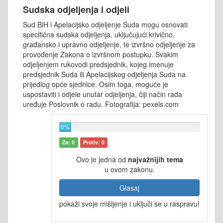
Sudska odjeljenja i odjeli
Sud BiH i Apelacijsko odjeljenje Suda mogu osnovati
specifična sudska odjeljenja, uključujući krivično,
građansko i upravno odjeljenje, te izvršno odjeljenje za
provođenje Zakona o izvršnom postupku. Svakim
odjeljenjem rukovodi predsjednik, kojeg imenuje
predsjednik Suda ili Apelacijskog odjeljenja Suda na
prijedlog opće sjednice. Osim toga, moguće je
uspostaviti i odjele unutar odjeljenja, čiji način rada
uređuje Poslovnik o radu. Fotografija: pexels.com
0%
Za: 0
Protiv: 0
Ovo je jedna od
najvažnijih tema
u ovom zakonu.
Glasaj
pokaži svoje mišljenje i uključi se u raspravu!