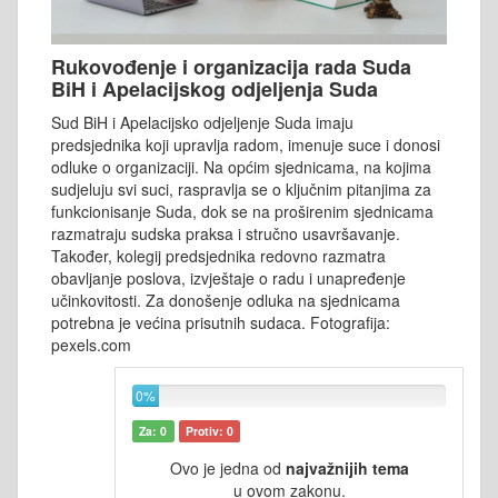
Rukovođenje i organizacija rada Suda
BiH i Apelacijskog odjeljenja Suda
Sud BiH i Apelacijsko odjeljenje Suda imaju
predsjednika koji upravlja radom, imenuje suce i donosi
odluke o organizaciji. Na općim sjednicama, na kojima
sudjeluju svi suci, raspravlja se o ključnim pitanjima za
funkcionisanje Suda, dok se na proširenim sjednicama
razmatraju sudska praksa i stručno usavršavanje.
Također, kolegij predsjednika redovno razmatra
obavljanje poslova, izvještaje o radu i unapređenje
učinkovitosti. Za donošenje odluka na sjednicama
potrebna je većina prisutnih sudaca. Fotografija:
pexels.com
0%
Za: 0
Protiv: 0
Ovo je jedna od
najvažnijih tema
u ovom zakonu.