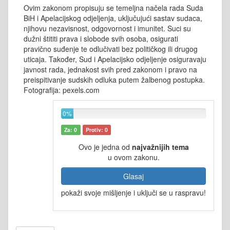
Ovim zakonom propisuju se temeljna načela rada Suda
BiH i Apelacijskog odjeljenja, uključujući sastav sudaca,
njihovu nezavisnost, odgovornost i imunitet. Suci su
dužni štititi prava i slobode svih osoba, osigurati
pravično suđenje te odlučivati bez političkog ili drugog
uticaja. Također, Sud i Apelacijsko odjeljenje osiguravaju
javnost rada, jednakost svih pred zakonom i pravo na
preispitivanje sudskih odluka putem žalbenog postupka.
Fotografija: pexels.com
0%
Za: 0
Protiv: 0
Ovo je jedna od
najvažnijih tema
u ovom zakonu.
Glasaj
pokaži svoje mišljenje i uključi se u raspravu!