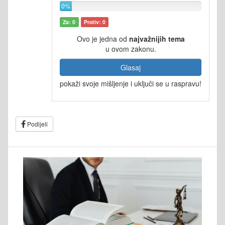
0%
Za: 0
Protiv: 0
Ovo je jedna od
najvažnijih tema
u ovom zakonu.
Glasaj
pokaži svoje mišljenje i uključi se u raspravu!
Podijeli