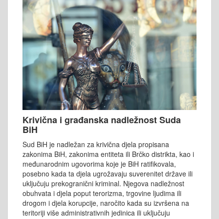
Krivična i građanska nadležnost Suda
BiH
Sud BiH je nadležan za krivična djela propisana
zakonima BiH, zakonima entiteta ili Brčko distrikta, kao i
međunarodnim ugovorima koje je BiH ratifikovala,
posebno kada ta djela ugrožavaju suverenitet države ili
uključuju prekogranični kriminal. Njegova nadležnost
obuhvata i djela poput terorizma, trgovine ljudima ili
drogom i djela korupcije, naročito kada su izvršena na
teritoriji više administrativnih jedinica ili uključuju