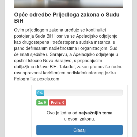
Opće odredbe Prijedloga zakona o Sudu
BiH
Ovim prijedlogom zakona uređuje se kontinuitet
postojanja Suda BiH i osniva se Apelacijsko odjeljenje
kao drugostepena i trećestepena sudska instanca, s
jasno definisanim nadležnostima i organizacijom. Sud
će imati sjedište u Sarajevu, a Apelacijsko odjeljenje u
opštini Istočno Novo Sarajevo, s pripadajućim
obilježjima države BiH. Također, zakon promoviše rodnu
ravnopravnost korištenjem nediskriminatornog jezika.
Fotografija: pexels.com
0%
Za: 0
Protiv: 0
Ovo je jedna od
najvažnijih tema
u ovom zakonu.
Glasaj