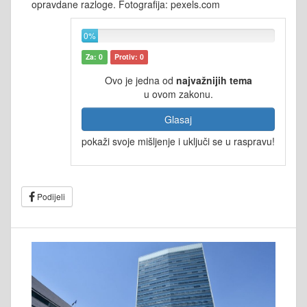
opravdane razloge. Fotografija: pexels.com
0%
Za: 0
Protiv: 0
Ovo je jedna od
najvažnijih tema
u ovom zakonu.
Glasaj
pokaži svoje mišljenje i uključi se u raspravu!
Podijeli