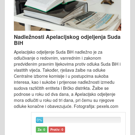
Nadležnosti Apelacijskog odjeljenja Suda
BiH
Apelacijsko odjeljenje Suda BiH nadležno je za
odlučivanje o redovnim, vanrednim i zakonom
predviđenim pravnim lijekovima protiv odluka Suda BiH i
vlastitih vijeća. Također, rješava žalbe na odluke
Centralne izborne komisije i u postupcima sukoba
interesa, kao i sukobe i prijenose nadležnosti između
sudova različitih entiteta i Brčko distrikta. Žalbe se
podnose u roku od dva dana, a Apelacijsko odjeljenje
mora odlučiti u roku od tri dana, pri čemu su njegove
odluke konačne i obavezujuće. Fotografija: pexels.com
0%
Za: 0
Protiv: 0