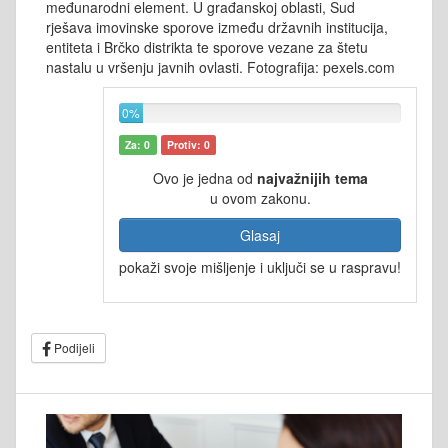
međunarodni element. U građanskoj oblasti, Sud
rješava imovinske sporove između državnih institucija,
entiteta i Brčko distrikta te sporove vezane za štetu
nastalu u vršenju javnih ovlasti. Fotografija: pexels.com
0%
Za: 0
Protiv: 0
Ovo je jedna od
najvažnijih tema
u ovom zakonu.
Glasaj
pokaži svoje mišljenje i uključi se u raspravu!
Podijeli