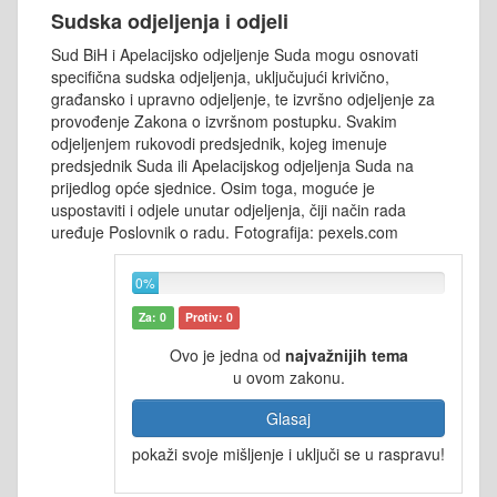
Sudska odjeljenja i odjeli
Sud BiH i Apelacijsko odjeljenje Suda mogu osnovati
specifična sudska odjeljenja, uključujući krivično,
građansko i upravno odjeljenje, te izvršno odjeljenje za
provođenje Zakona o izvršnom postupku. Svakim
odjeljenjem rukovodi predsjednik, kojeg imenuje
predsjednik Suda ili Apelacijskog odjeljenja Suda na
prijedlog opće sjednice. Osim toga, moguće je
uspostaviti i odjele unutar odjeljenja, čiji način rada
uređuje Poslovnik o radu. Fotografija: pexels.com
0%
Za: 0
Protiv: 0
Ovo je jedna od
najvažnijih tema
u ovom zakonu.
Glasaj
pokaži svoje mišljenje i uključi se u raspravu!