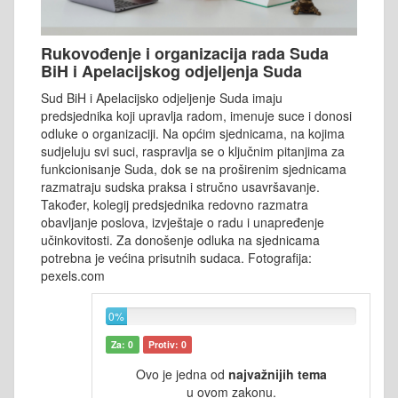
Rukovođenje i organizacija rada Suda
BiH i Apelacijskog odjeljenja Suda
Sud BiH i Apelacijsko odjeljenje Suda imaju
predsjednika koji upravlja radom, imenuje suce i donosi
odluke o organizaciji. Na općim sjednicama, na kojima
sudjeluju svi suci, raspravlja se o ključnim pitanjima za
funkcionisanje Suda, dok se na proširenim sjednicama
razmatraju sudska praksa i stručno usavršavanje.
Također, kolegij predsjednika redovno razmatra
obavljanje poslova, izvještaje o radu i unapređenje
učinkovitosti. Za donošenje odluka na sjednicama
potrebna je većina prisutnih sudaca. Fotografija:
pexels.com
0%
Za: 0
Protiv: 0
Ovo je jedna od
najvažnijih tema
u ovom zakonu.