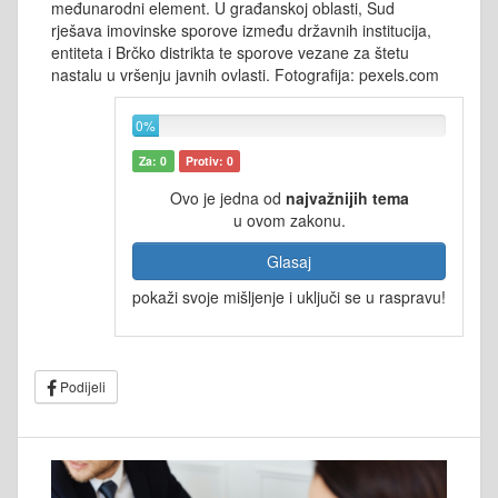
međunarodni element. U građanskoj oblasti, Sud
rješava imovinske sporove između državnih institucija,
entiteta i Brčko distrikta te sporove vezane za štetu
nastalu u vršenju javnih ovlasti. Fotografija: pexels.com
0%
Za: 0
Protiv: 0
Ovo je jedna od
najvažnijih tema
u ovom zakonu.
Glasaj
pokaži svoje mišljenje i uključi se u raspravu!
Podijeli