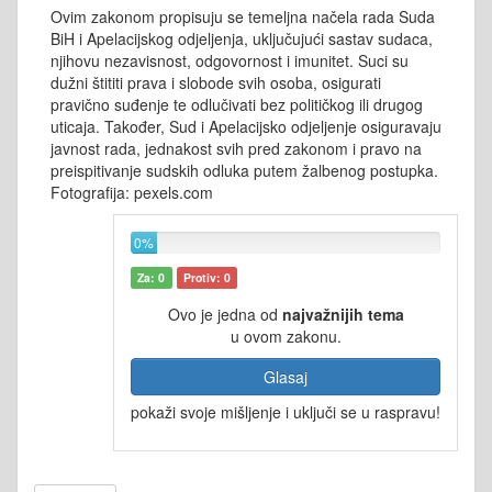
Ovim zakonom propisuju se temeljna načela rada Suda
BiH i Apelacijskog odjeljenja, uključujući sastav sudaca,
njihovu nezavisnost, odgovornost i imunitet. Suci su
dužni štititi prava i slobode svih osoba, osigurati
pravično suđenje te odlučivati bez političkog ili drugog
uticaja. Također, Sud i Apelacijsko odjeljenje osiguravaju
javnost rada, jednakost svih pred zakonom i pravo na
preispitivanje sudskih odluka putem žalbenog postupka.
Fotografija: pexels.com
0%
Za: 0
Protiv: 0
Ovo je jedna od
najvažnijih tema
u ovom zakonu.
Glasaj
pokaži svoje mišljenje i uključi se u raspravu!