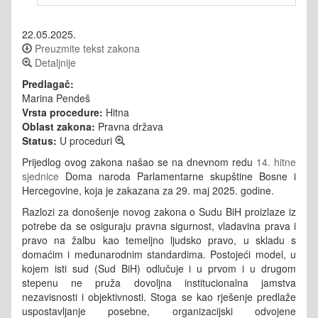
22.05.2025.
Preuzmite tekst zakona
Detaljnije
Predlagač:
Marina Pendeš
Vrsta procedure:
Hitna
Oblast zakona:
Pravna država
Status:
U proceduri
Prijedlog ovog zakona našao se na dnevnom redu
14. hitne
sjednice
Doma naroda Parlamentarne skupštine Bosne i
Hercegovine, koja je zakazana za 29. maj 2025. godine.
Razlozi za donošenje novog zakona o Sudu BiH proizlaze iz
potrebe da se osiguraju pravna sigurnost, vladavina prava i
pravo na žalbu kao temeljno ljudsko pravo, u skladu s
domaćim i međunarodnim standardima. Postojeći model, u
kojem isti sud (Sud BiH) odlučuje i u prvom i u drugom
stepenu ne pruža dovoljna institucionalna jamstva
nezavisnosti i objektivnosti. Stoga se kao rješenje predlaže
uspostavljanje posebne, organizacijski odvojene