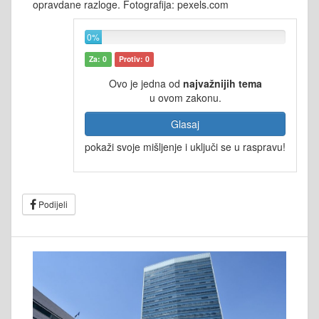
opravdane razloge. Fotografija: pexels.com
0%
Za: 0
Protiv: 0
Ovo je jedna od
najvažnijih tema
u ovom zakonu.
Glasaj
pokaži svoje mišljenje i uključi se u raspravu!
Podijeli