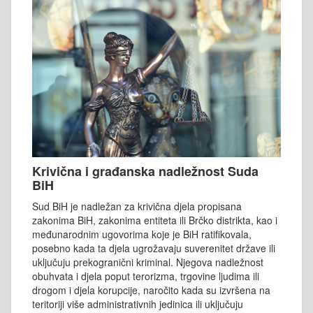
Krivična i građanska nadležnost Suda
BiH
Sud BiH je nadležan za krivična djela propisana
zakonima BiH, zakonima entiteta ili Brčko distrikta, kao i
međunarodnim ugovorima koje je BiH ratifikovala,
posebno kada ta djela ugrožavaju suverenitet države ili
uključuju prekogranični kriminal. Njegova nadležnost
obuhvata i djela poput terorizma, trgovine ljudima ili
drogom i djela korupcije, naročito kada su izvršena na
teritoriji više administrativnih jedinica ili uključuju