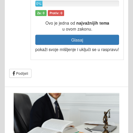
0%
Za: 0
Protiv: 0
Ovo je jedna od
najvažnijih tema
u ovom zakonu.
Glasaj
pokaži svoje mišljenje i uključi se u raspravu!
Podijeli