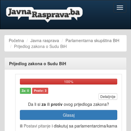
Toggl
naviga
Početna
Javna rasprava
Parlamentarna skupština BiH
Prijedlog zakona o Sudu BiH
Prijedlog zakona o Sudu BiH
100%
Za: 0
Protiv: 3
Detaljnije
Da li si
za
ili
protiv
ovog prijedloga zakona?
Glasaj
ili
Postavi pitanje
i diskutuj sa parlamentarcima/kama