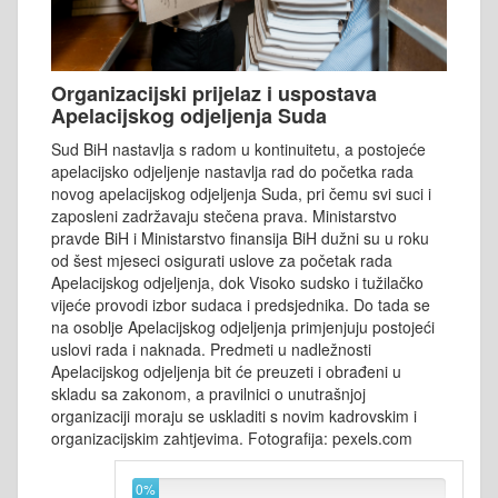
Organizacijski prijelaz i uspostava
Apelacijskog odjeljenja Suda
Sud BiH nastavlja s radom u kontinuitetu, a postojeće
apelacijsko odjeljenje nastavlja rad do početka rada
novog apelacijskog odjeljenja Suda, pri čemu svi suci i
zaposleni zadržavaju stečena prava. Ministarstvo
pravde BiH i Ministarstvo finansija BiH dužni su u roku
od šest mjeseci osigurati uslove za početak rada
Apelacijskog odjeljenja, dok Visoko sudsko i tužilačko
vijeće provodi izbor sudaca i predsjednika. Do tada se
na osoblje Apelacijskog odjeljenja primjenjuju postojeći
uslovi rada i naknada. Predmeti u nadležnosti
Apelacijskog odjeljenja bit će preuzeti i obrađeni u
skladu sa zakonom, a pravilnici o unutrašnjoj
organizaciji moraju se uskladiti s novim kadrovskim i
organizacijskim zahtjevima. Fotografija: pexels.com
0%