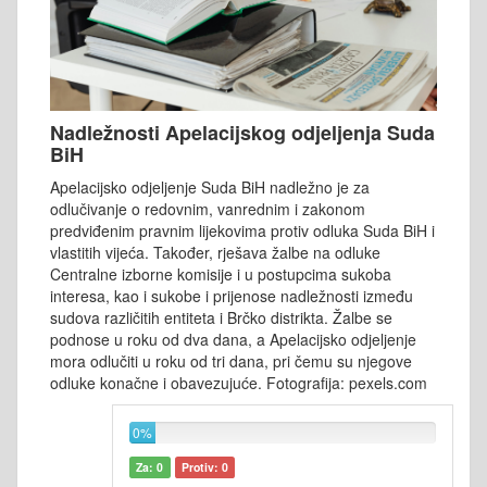
Nadležnosti Apelacijskog odjeljenja Suda
BiH
Apelacijsko odjeljenje Suda BiH nadležno je za
odlučivanje o redovnim, vanrednim i zakonom
predviđenim pravnim lijekovima protiv odluka Suda BiH i
vlastitih vijeća. Također, rješava žalbe na odluke
Centralne izborne komisije i u postupcima sukoba
interesa, kao i sukobe i prijenose nadležnosti između
sudova različitih entiteta i Brčko distrikta. Žalbe se
podnose u roku od dva dana, a Apelacijsko odjeljenje
mora odlučiti u roku od tri dana, pri čemu su njegove
odluke konačne i obavezujuće. Fotografija: pexels.com
0%
Za: 0
Protiv: 0