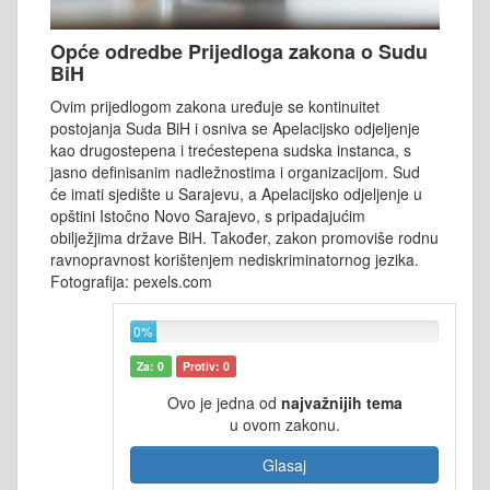
Opće odredbe Prijedloga zakona o Sudu
BiH
Ovim prijedlogom zakona uređuje se kontinuitet
postojanja Suda BiH i osniva se Apelacijsko odjeljenje
kao drugostepena i trećestepena sudska instanca, s
jasno definisanim nadležnostima i organizacijom. Sud
će imati sjedište u Sarajevu, a Apelacijsko odjeljenje u
opštini Istočno Novo Sarajevo, s pripadajućim
obilježjima države BiH. Također, zakon promoviše rodnu
ravnopravnost korištenjem nediskriminatornog jezika.
Fotografija: pexels.com
0%
Za: 0
Protiv: 0
Ovo je jedna od
najvažnijih tema
u ovom zakonu.
Glasaj