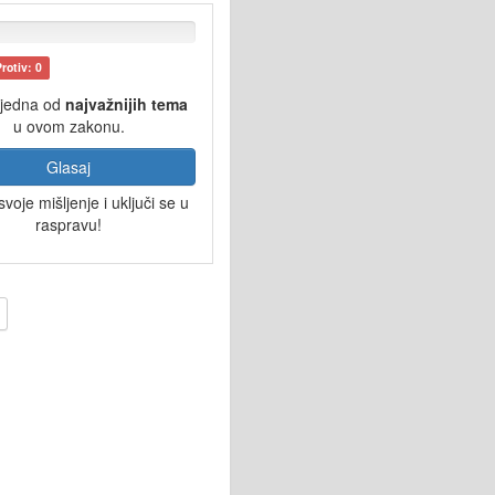
Protiv: 0
 jedna od
najvažnijih tema
u ovom zakonu.
Glasaj
svoje mišljenje i uključi se u
raspravu!