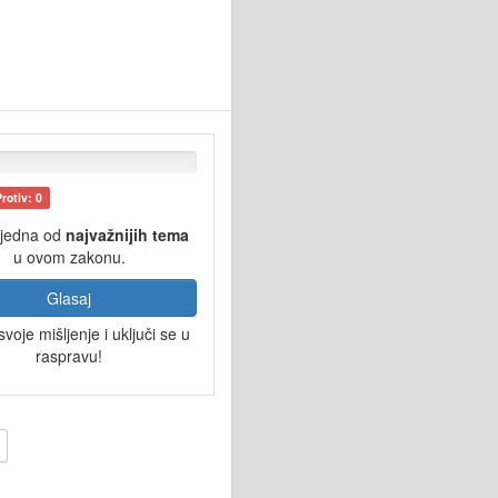
Protiv: 0
 jedna od
najvažnijih tema
u ovom zakonu.
Glasaj
svoje mišljenje i uključi se u
raspravu!