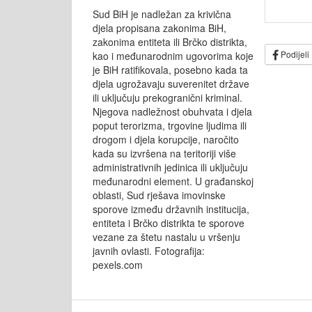
Sud BiH je nadležan za krivična
djela propisana zakonima BiH,
zakonima entiteta ili Brčko distrikta,
Podijeli
kao i međunarodnim ugovorima koje
je BiH ratifikovala, posebno kada ta
djela ugrožavaju suverenitet države
ili uključuju prekogranični kriminal.
Njegova nadležnost obuhvata i djela
poput terorizma, trgovine ljudima ili
drogom i djela korupcije, naročito
kada su izvršena na teritoriji više
administrativnih jedinica ili uključuju
međunarodni element. U građanskoj
oblasti, Sud rješava imovinske
sporove između državnih institucija,
entiteta i Brčko distrikta te sporove
vezane za štetu nastalu u vršenju
javnih ovlasti. Fotografija:
pexels.com