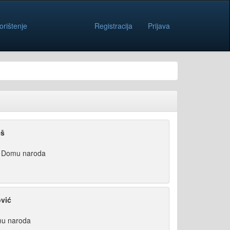
orištenje
Registracija
Prijava
eš
u Domu naroda
vić
mu naroda