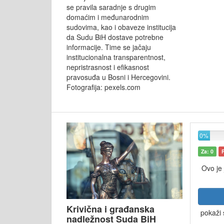
se pravila saradnje s drugim
domaćim i međunarodnim
sudovima, kao i obaveze institucija
da Sudu BiH dostave potrebne
informacije. Time se jačaju
institucionalna transparentnost,
nepristrasnost i efikasnost
pravosuđa u Bosni i Hercegovini.
Fotografija: pexels.com
0%
Za: 0
Ovo je
Krivična i građanska
pokaži 
nadležnost Suda BiH