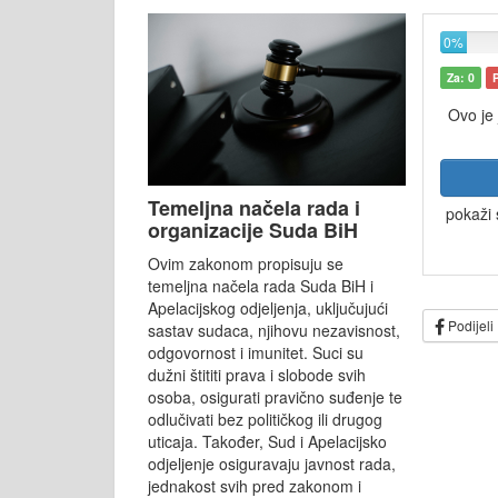
0%
Za: 0
Ovo je
Temeljna načela rada i
pokaži 
organizacije Suda BiH
Ovim zakonom propisuju se
temeljna načela rada Suda BiH i
Apelacijskog odjeljenja, uključujući
Podijeli
sastav sudaca, njihovu nezavisnost,
odgovornost i imunitet. Suci su
dužni štititi prava i slobode svih
osoba, osigurati pravično suđenje te
odlučivati bez političkog ili drugog
uticaja. Također, Sud i Apelacijsko
odjeljenje osiguravaju javnost rada,
jednakost svih pred zakonom i