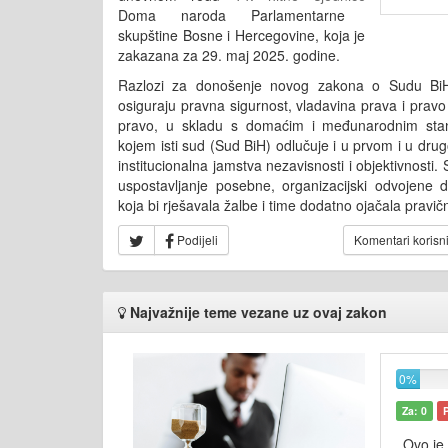
Doma naroda Parlamentarne
skupštine Bosne i Hercegovine, koja je
zakazana za 29. maj 2025. godine.
Razlozi za donošenje novog zakona o Sudu BiH
osiguraju pravna sigurnost, vladavina prava i pravo
pravo, u skladu s domaćim i međunarodnim stan
kojem isti sud (Sud BiH) odlučuje i u prvom i u dr
institucionalna jamstva nezavisnosti i objektivnosti.
uspostavljanje posebne, organizacijski odvojene
koja bi rješavala žalbe i time dodatno ojačala pravi
Podijeli
Komentari korisn
Najvažnije teme vezane uz ovaj zakon
0%
Za: 0
Ovo je