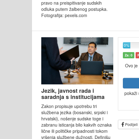
pravo na preispitivanje sudskih
odluka putem žalbenog postupka.
Fotografija: pexels.com
0%
Za: 0
Ovo je
Jezik, javnost rada i
pokaži 
saradnja s institucijama
Zakon propisuje upotrebu tri
službena jezika (bosanski, srpski i
hrvatski), nošenje sudske toge i
Podijeli
zabranu isticanja bilo kakvih oznaka
lične ili političke pripadnosti tokom
vršenja službene dužnosti. Definišu