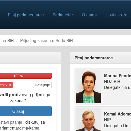
Pitaj parlamentarce
Parlametar
O nama
Uputstvo za k
ina BiH
Prijedlog zakona o Sudu BiH
Pitaj parlamentarce
Marina Pend
100%
HDZ BiH
Detaljnije
Protiv: 3
Delegatkinja 
za
ili
protiv
ovog prijedloga
zakona?
Glasaj
Kemal Ademo
NIP
stavi pitanje
i diskutuj sa
Delegat u Do
arlamentarcima/kama