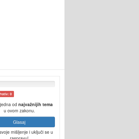
Protiv: 0
 jedna od
najvažnijih tema
u ovom zakonu.
Glasaj
svoje mišljenje i uključi se u
raspravu!