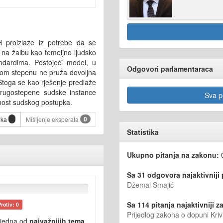
 proizlaze iz potrebe da se
 na žalbu kao temeljno ljudsko
dardima. Postojeći model, u
Odgovori parlamentaraca
ugom stepenu ne pruža dovoljna
 Stoga se kao rješenje predlaže
 drugostepene sudske instance
Sva po
čnost sudskog postupka.
0
ika
Mišljenje eksperata
Statistika
Ukupno pitanja na zakonu:
Sa 31 odgovora najaktivniji
Džemal Smajić
Sa 114 pitanja najaktivniji za
Protiv: 0
Prijedlog zakona o dopuni Kri
 jedna od
najvažnijih tema