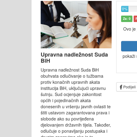
0%
Za: 0
Ovo je
Upravna nadležnost Suda
pokaži 
BiH
Upravna nadležnost Suda BiH
obuhvata odlučivanje o tužbama
protiv konačnih upravnih akata
Podijeli
institucija BiH, uključujući upravnu
šutnju. Sud ocjenjuje zakonitost
općih i pojedinačnih akata
donesenih u vršenju javnih ovlasti te
štiti ustavom zagarantovana prava i
slobode ako su povrijeđena
djelovanjem državnih tijela. Također,
odlučuje o ponavljanju postupaka i
drugim sporovima ako je to