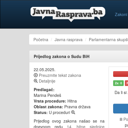
Zakoni
Početna
Javna rasprava
Parlamentarna skupšt
Prijedlog zakona o Sudu BiH
22.05.2025.
Preuzmite tekst zakona
Detaljnije
Za: 0
Predlagač:
Da li si
Marina Pendeš
Vrsta procedure:
Hitna
Oblast zakona:
Pravna država
Status:
U proceduri
ili
Po
Prijedlog ovog zakona našao se na
p
dnevnom redu
14. hitne sjednice