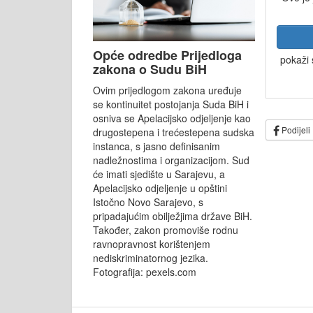
Opće odredbe Prijedloga
pokaži 
zakona o Sudu BiH
Ovim prijedlogom zakona uređuje
se kontinuitet postojanja Suda BiH i
osniva se Apelacijsko odjeljenje kao
Podijeli
drugostepena i trećestepena sudska
instanca, s jasno definisanim
nadležnostima i organizacijom. Sud
će imati sjedište u Sarajevu, a
Apelacijsko odjeljenje u opštini
Istočno Novo Sarajevo, s
pripadajućim obilježjima države BiH.
Također, zakon promoviše rodnu
ravnopravnost korištenjem
nediskriminatornog jezika.
Fotografija: pexels.com