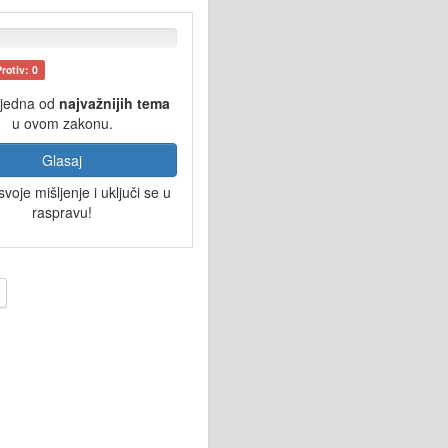
Protiv: 0
 jedna od
najvažnijih tema
u ovom zakonu.
Glasaj
svoje mišljenje i uključi se u
raspravu!