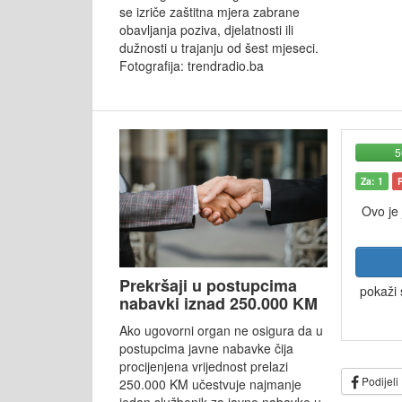
se izriče zaštitna mjera zabrane
obavljanja poziva, djelatnosti ili
dužnosti u trajanju od šest mjeseci.
Fotografija: trendradio.ba
Za: 1
Ovo je
Prekršaji u postupcima
pokaži 
nabavki iznad 250.000 KM
Ako ugovorni organ ne osigura da u
postupcima javne nabavke čija
procijenjena vrijednost prelazi
Podijeli
250.000 KM učestvuje najmanje