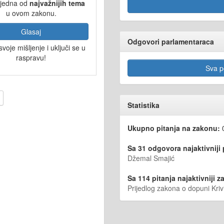
 jedna od
najvažnijih tema
u ovom zakonu.
Glasaj
Odgovori parlamentaraca
svoje mišljenje i uključi se u
raspravu!
Sva po
Statistika
Ukupno pitanja na zakonu:
Sa 31 odgovora najaktivniji
Džemal Smajić
Sa 114 pitanja najaktivniji za
Prijedlog zakona o dopuni Kri