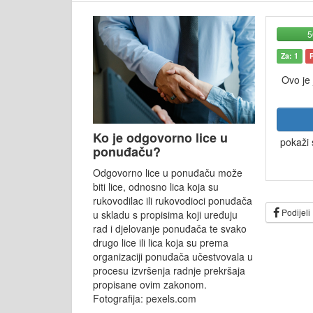
Za: 1
Ovo je
Ko je odgovorno lice u
pokaži 
ponuđaču?
Odgovorno lice u ponuđaču može
biti lice, odnosno lica koja su
rukovodilac ili rukovodioci ponuđača
Podijeli
u skladu s propisima koji uređuju
rad i djelovanje ponuđača te svako
drugo lice ili lica koja su prema
organizaciji ponuđača učestvovala u
procesu izvršenja radnje prekršaja
propisane ovim zakonom.
Fotografija: pexels.com