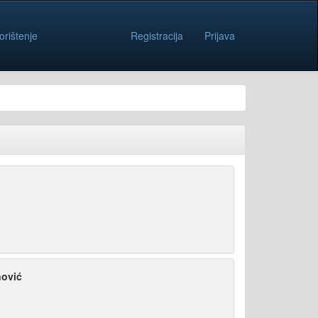
orištenje
Registracija
Prijava
ović