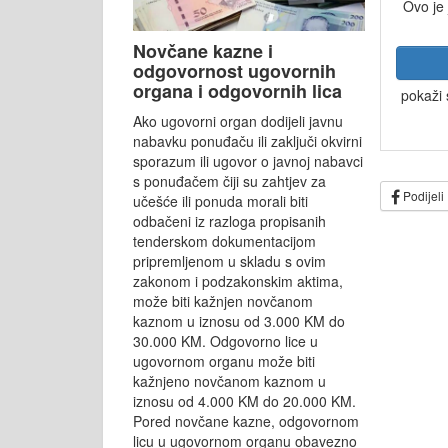
Ovo je
Novčane kazne i
odgovornost ugovornih
organa i odgovornih lica
pokaži 
Ako ugovorni organ dodijeli javnu
nabavku ponuđaču ili zaključi okvirni
sporazum ili ugovor o javnoj nabavci
s ponuđačem čiji su zahtjev za
Podijeli
učešće ili ponuda morali biti
odbačeni iz razloga propisanih
tenderskom dokumentacijom
pripremljenom u skladu s ovim
zakonom i podzakonskim aktima,
može biti kažnjen novčanom
kaznom u iznosu od 3.000 KM do
30.000 KM. Odgovorno lice u
ugovornom organu može biti
kažnjeno novčanom kaznom u
iznosu od 4.000 KM do 20.000 KM.
Pored novčane kazne, odgovornom
licu u ugovornom organu obavezno