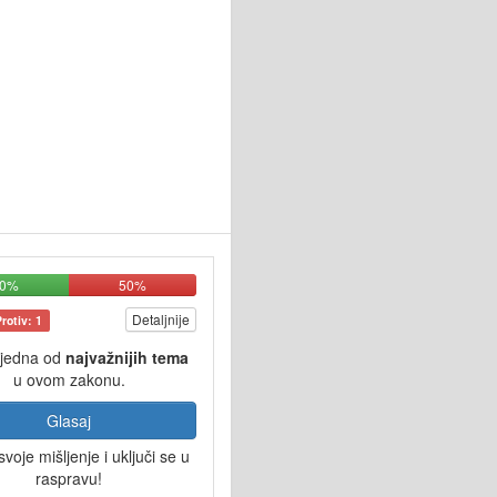
50%
50%
Detaljnije
Protiv: 1
 jedna od
najvažnijih tema
u ovom zakonu.
Glasaj
svoje mišljenje i uključi se u
raspravu!