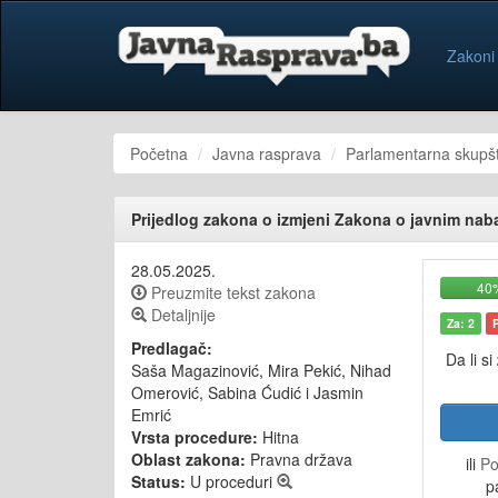
Zakoni
Početna
Javna rasprava
Parlamentarna skupšt
Prijedlog zakona o izmjeni Zakona o javnim na
28.05.2025.
40
Preuzmite tekst zakona
Detaljnije
Za: 2
Predlagač:
Da li si
Saša Magazinović, Mira Pekić, Nihad
Omerović, Sabina Ćudić i Jasmin
Emrić
Vrsta procedure:
Hitna
Oblast zakona:
Pravna država
ili
Po
Status:
U proceduri
p