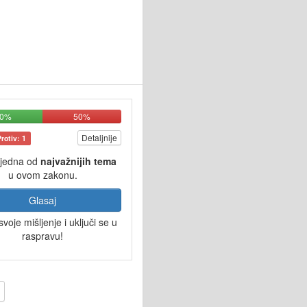
50%
50%
Detaljnije
Protiv: 1
 jedna od
najvažnijih tema
u ovom zakonu.
Glasaj
svoje mišljenje i uključi se u
raspravu!