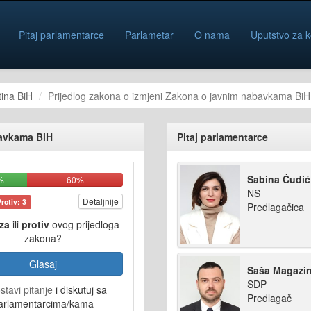
Pitaj parlamentarce
Parlametar
O nama
Uputstvo za k
ina BiH
Prijedlog zakona o izmjeni Zakona o javnim nabavkama BiH
bavkama BiH
Pitaj parlamentarce
Sabina Ćudić
%
60%
NS
Detaljnije
Protiv: 3
Predlagačica
za
ili
protiv
ovog prijedloga
zakona?
Glasaj
Saša Magazin
SDP
stavi pitanje
i diskutuj sa
Predlagač
arlamentarcima/kama