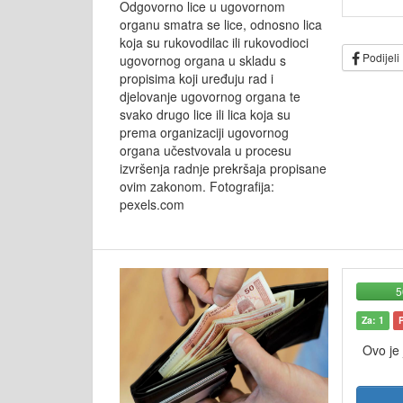
Odgovorno lice u ugovornom
organu smatra se lice, odnosno lica
koja su rukovodilac ili rukovodioci
Podijeli
ugovornog organa u skladu s
propisima koji uređuju rad i
djelovanje ugovornog organa te
svako drugo lice ili lica koja su
prema organizaciji ugovornog
organa učestvovala u procesu
izvršenja radnje prekršaja propisane
ovim zakonom. Fotografija:
pexels.com
Za: 1
Ovo je