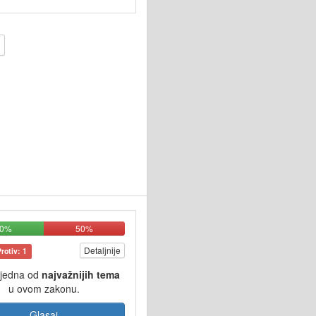
50%
50%
Detaljnije
Protiv: 1
 jedna od
najvažnijih tema
u ovom zakonu.
Glasaj