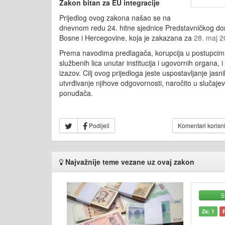
Zakon bitan za EU integracije
Prijedlog ovog zakona našao se na
dnevnom redu 24. hitne sjednice Predstavničkog d
Bosne i Hercegovine, koja je zakazana za
28. maj 2
Prema navodima predlagača, korupcija u postupcim
službenih lica unutar institucija i ugovornih organa, 
izazov. Cilj ovog prijedloga jeste uspostavljanje jas
utvrđivanje njihove odgovornosti, naročito u slučaje
ponuđača.
Podijeli
Komentari korisn
Najvažnije teme vezane uz ovaj zakon
Za: 1