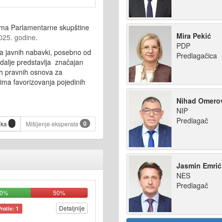
oma Parlamentarne skupštine
Mira Pekić
025. godine
.
PDP
a javnih nabavki, posebno od
Predlagačica
i dalje predstavlja značajan
nih pravnih osnova za
vima favorizovanja pojedinih
Nihad Omero
NIP
Predlagač
0
ika
Mišljenje eksperata
Jasmin Emrić
NES
Predlagač
50%
50%
Detaljnije
Protiv: 1