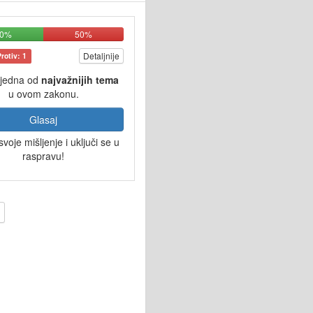
50%
50%
Detaljnije
Protiv: 1
 jedna od
najvažnijih tema
u ovom zakonu.
Glasaj
svoje mišljenje i uključi se u
raspravu!