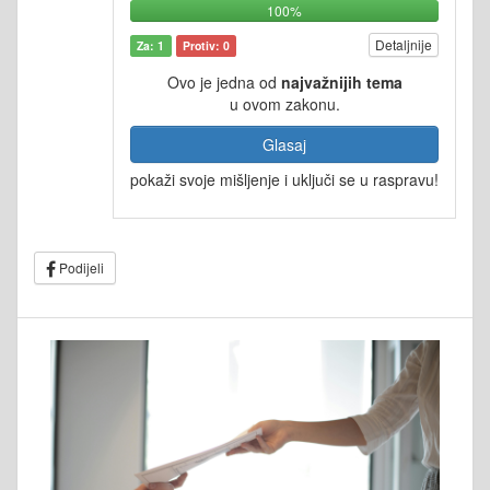
100%
Detaljnije
Za: 1
Protiv: 0
Ovo je jedna od
najvažnijih tema
u ovom zakonu.
Glasaj
pokaži svoje mišljenje i uključi se u raspravu!
Podijeli