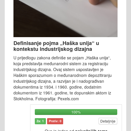
Definisanje pojma „Haška unija“ u
kontekstu industrijskog dizajna
U prijedlogu zakona definiše se pojam „Haška unija“,
koja predstavlja međunarodni sistem za registraciju
industrijskog dizajna. Ovaj sistem uspostavljen je
Haškim sporazumom o međunarodnom depozitiranju
industrijskog dizajna, a razvijan je i nadograđivan
dokumentima iz 1934. i 1960. godine, dodatnim
dokumentom iz 1961. godine, te dopunskim aktom iz
Stokholma. Fotografija: Pexels.com
100%
Detaljnije
Za: 1
Protiv: 0
Ovo je jedna od
najvažnijih tema