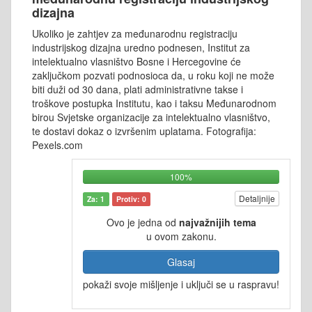
dizajna
Ukoliko je zahtjev za međunarodnu registraciju
industrijskog dizajna uredno podnesen, Institut za
intelektualno vlasništvo Bosne i Hercegovine će
zaključkom pozvati podnosioca da, u roku koji ne može
biti duži od 30 dana, plati administrativne takse i
troškove postupka Institutu, kao i taksu Međunarodnom
birou Svjetske organizacije za intelektualno vlasništvo,
te dostavi dokaz o izvršenim uplatama. Fotografija:
Pexels.com
100%
Detaljnije
Za: 1
Protiv: 0
Ovo je jedna od
najvažnijih tema
u ovom zakonu.
Glasaj
pokaži svoje mišljenje i uključi se u raspravu!