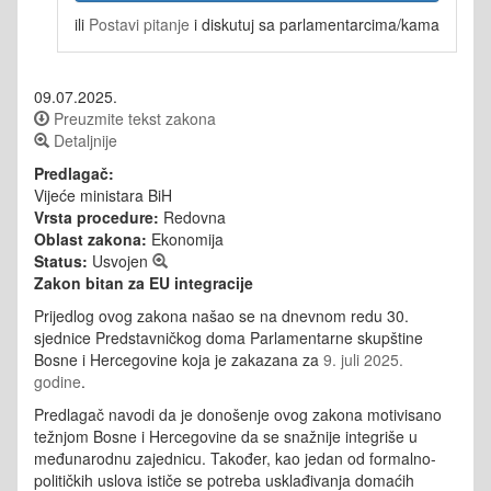
ili
Postavi pitanje
i diskutuj sa parlamentarcima/kama
09.07.2025.
Preuzmite tekst zakona
Detaljnije
Predlagač:
Vijeće ministara BiH
Vrsta procedure:
Redovna
Oblast zakona:
Ekonomija
Status:
Usvojen
Zakon bitan za EU integracije
Prijedlog ovog zakona našao se na dnevnom redu 30.
sjednice Predstavničkog doma Parlamentarne skupštine
Bosne i Hercegovine koja je zakazana za
9. juli 2025.
godine
.
Predlagač navodi da je donošenje ovog zakona motivisano
težnjom Bosne i Hercegovine da se snažnije integriše u
međunarodnu zajednicu. Također, kao jedan od formalno-
političkih uslova ističe se potreba usklađivanja domaćih