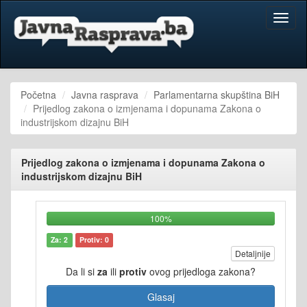
Toggl
naviga
Početna
Javna rasprava
Parlamentarna skupština BiH
Prijedlog zakona o izmjenama i dopunama Zakona o
industrijskom dizajnu BiH
Prijedlog zakona o izmjenama i dopunama Zakona o
industrijskom dizajnu BiH
100%
Za: 2
Protiv: 0
Detaljnije
Da li si
za
ili
protiv
ovog prijedloga zakona?
Glasaj