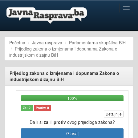
Toggl
naviga
Početna
Javna rasprava
Parlamentarna skupština BiH
Prijedlog zakona o izmjenama i dopunama Zakona o
industrijskom dizajnu BiH
Prijedlog zakona o izmjenama i dopunama Zakona o
industrijskom dizajnu BiH
100%
Za: 2
Protiv: 0
Detaljnije
Da li si
za
ili
protiv
ovog prijedloga zakona?
Glasaj