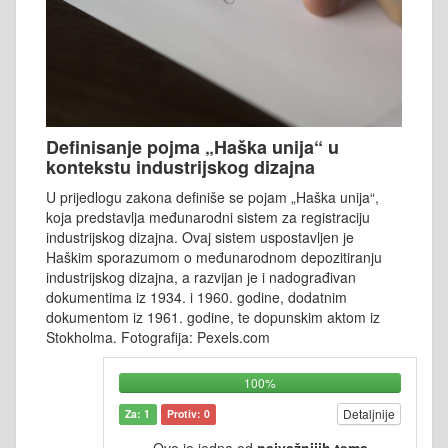
Definisanje pojma „Haška unija“ u
kontekstu industrijskog dizajna
U prijedlogu zakona definiše se pojam „Haška unija“,
koja predstavlja međunarodni sistem za registraciju
industrijskog dizajna. Ovaj sistem uspostavljen je
Haškim sporazumom o međunarodnom depozitiranju
industrijskog dizajna, a razvijan je i nadograđivan
dokumentima iz 1934. i 1960. godine, dodatnim
dokumentom iz 1961. godine, te dopunskim aktom iz
Stokholma. Fotografija: Pexels.com
100%
Detaljnije
Za: 1
Protiv: 0
Ovo je jedna od
najvažnijih tema