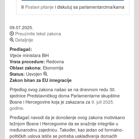
ili
Postavi pitanje
i diskutuj sa parlamentarcima/kama
09.07.2025.
Preuzmite tekst zakona
Detaljnije
Predlagač:
Vijeće ministara BiH
Vrsta procedure:
Redovna
Oblast zakona:
Ekonomija
Status:
Usvojen
Zakon bitan za EU integracije
Prijedlog ovog zakona našao se na dnevnom redu 30.
sjednice Predstavničkog doma Parlamentarne skupštine
Bosne i Hercegovine koja je zakazana za
9. juli 2025.
godine
.
Predlagač navodi da je donošenje ovog zakona motivisano
težnjom Bosne i Hercegovine da se snažnije integriše u
međunarodnu zajednicu. Također, kao jedan od formalno-
političkih uslova ističe se potreba usklađivanja domaćih