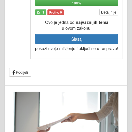
100%
Detaljnije
Za: 1
Protiv: 0
Ovo je jedna od
najvažnijih tema
u ovom zakonu.
Glasaj
pokaži svoje mišljenje i uključi se u raspravu!
Podijeli