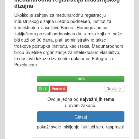
dizajna
Ukoliko je zahtjev za međunarodnu registraciju
industrijskog dizajna uredno podnesen, Institut za
intelektualno vlasništvo Bosne i Hercegovine će
zaključkom pozvati podnosioca da, u roku koji ne može
biti duži od 30 dana, plati administrativne takse i
troškove postupka Institutu, kao i taksu Međunarodnom
birou Svjetske organizacije za intelektualno vlasništvo,
te dostavi dokaz o izvršenim uplatama. Fotografija:
Pexels.com
100%
Detaljnije
Za: 1
Protiv: 0
Ovo je jedna od
najvažnijih tema
u ovom zakonu.
Glasaj
pokaži svoje mišljenje i uključi se u raspravu!