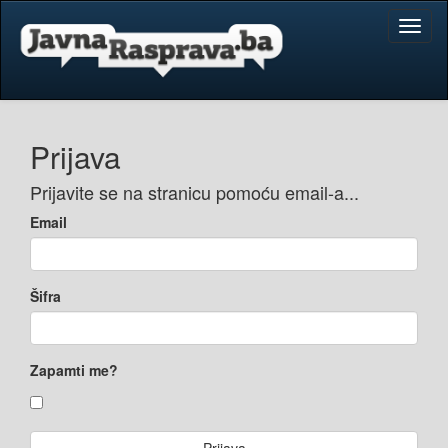
Toggl
naviga
Prijava
Prijavite se na stranicu pomoću email-a...
Email
Šifra
Zapamti me?