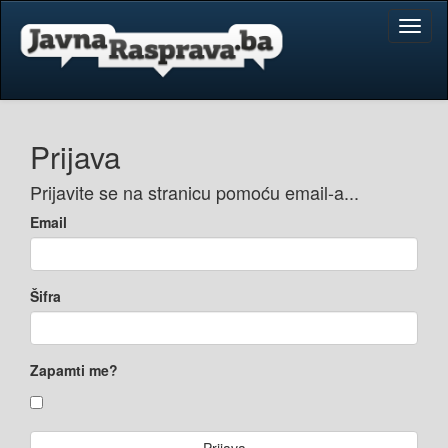
Toggl
naviga
Prijava
Prijavite se na stranicu pomoću email-a...
Email
Šifra
Zapamti me?