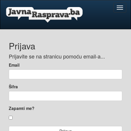
Toggl
naviga
Prijava
Prijavite se na stranicu pomoću email-a...
Email
Šifra
Zapamti me?