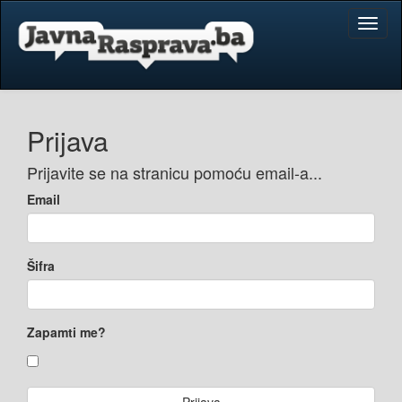
Toggl
naviga
Prijava
Prijavite se na stranicu pomoću email-a...
Email
Šifra
Zapamti me?