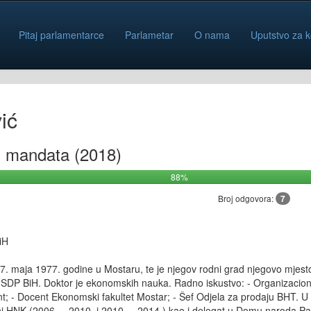
Pitaj parlamentarce
Parlametar
O nama
Uputstvo za k
ić
iz mandata (2018)
88%
Broj odgovora:
7
iH
27. maja 1977. godine u Mostaru, te je njegov rodni grad njegovo mjesto
e SDP BiH. Doktor je ekonomskih nauka. Radno iskustvo: - Organizacioni d
 - Docent Ekonomski fakultet Mostar; - Šef Odjela za prodaju BHT. U s
ini HNK (2006. – 2010. i 2010. – 2014.) kao i delegat u Domu naroda P