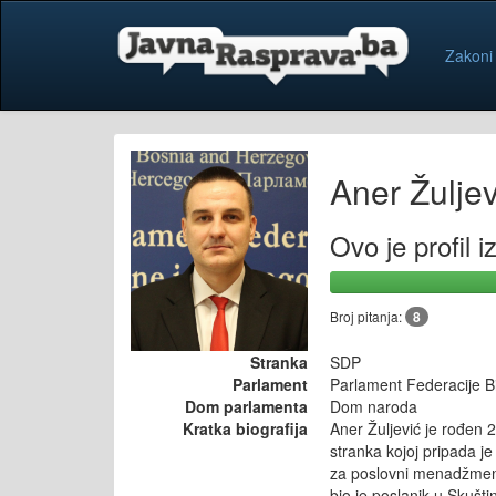
Zakoni
Aner Žuljev
Ovo je profil 
Broj pitanja:
8
Stranka
SDP
Parlament
Parlament Federacije B
Dom parlamenta
Dom naroda
Kratka biografija
Aner Žuljević je rođen 
stranka kojoj pripada j
za poslovni menadžment;
bio je poslanik u Skušt