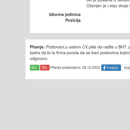
Oženjen je i otac dvoje 
Izborna jedinica
Pozicija
Pitanje:
Poštovani,u vašem CV piše da radite u BHT, p
kadra da bi ta firma pocela da se bavi poslovima koji
odgovoru
Pitanje postavljeno: 28.12.2022
Podijeli
Vidi
0
0