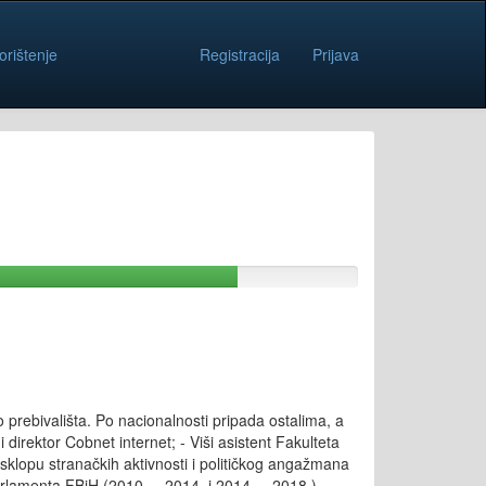
orištenje
Registracija
Prijava
 prebivališta. Po nacionalnosti pripada ostalima, a
irektor Cobnet internet; - Viši asistent Fakulteta
klopu stranačkih aktivnosti i političkog angažmana
arlamenta FBiH (2010. – 2014. i 2014. – 2018.).