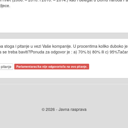
djece.
a stoga i pitanje u vezi Vaše kompanije. U procentima koliko duboko j
ms se treba baviti?Ponuda za odgovor je : a) 70% b) 80% ili c) 95%Tač
 pitanje
Parlamentarac/ka nije odgovorio/la na ovo pitanje.
© 2026 - Javna rasprava