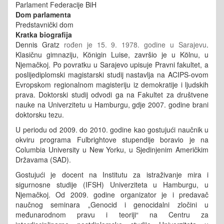
Parlament Federacije BiH
Dom parlamenta
Predstavnički dom
Kratka biografija
Dennis Gratz
rođen je 15. 9. 1978. godine u Sarajevu
.
Klasičnu gimnaziju, Königin Luise, završio je u Kölnu, u
Njemačkoj. Po povratku u Sarajevo upisuje Pravni fakultet, a
poslijediplomski magistarski studij nastavlja na ACIPS-ovom
Evropskom regionalnom magisteriju iz demokratije i ljudskih
prava. Doktorski studij odvodi ga na Fakultet za društvene
nauke na Univerzitetu u Hamburgu, gdje 2007. godine brani
doktorsku tezu.
U periodu od 2009. do 2010. godine kao gostujući naučnik u
okviru programa Fulbrightove stupendije boravio je na
Columbia University u New Yorku, u Sjedinjenim Američkim
Državama (SAD).
Gostujući je docent na Institutu za istraživanje mira i
sigurnosne studije (IFSH) Univerziteta u Hamburgu, u
Njemačkoj. Od 2009. godine organizator je i predavač
naučnog seminara „Genocid i genocidalni zločini u
međunarodnom pravu i teoriji“ na Centru za