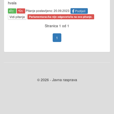
hvala
Pitanje postavljeno: 20.09.2023
Podijeli
2
0
Vidi pitanje
Parlamentarac/ka nije odgovorio/la na ovo pitanje.
Stranica 1 od 1
1
© 2026 - Javna rasprava