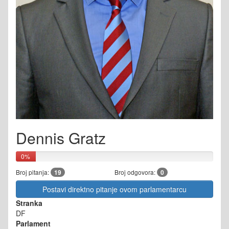
Dennis Gratz
0%
Broj pitanja:
19
Broj odgovora:
0
Postavi direktno pitanje ovom parlamentarcu
Stranka
DF
Parlament