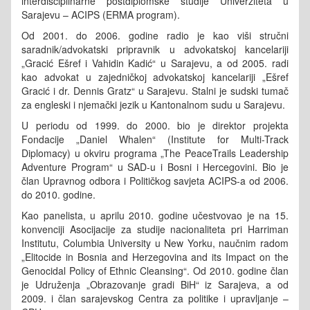
interdisciplinarne postdiplomske studije Univerziteta u
Sarajevu – ACIPS (ERMA program).
Od 2001. do 2006. godine radio je kao viši stručni
saradnik/advokatski pripravnik u advokatskoj kancelariji
„Gracić Ešref i Vahidin Kadić“ u Sarajevu, a od 2005. radi
kao advokat u zajedničkoj advokatskoj kancelariji „Ešref
Gracić i dr. Dennis Gratz“ u Sarajevu. Stalni je sudski tumač
za engleski i njemački jezik u Kantonalnom sudu u Sarajevu.
U periodu od 1999. do 2000. bio je direktor projekta
Fondacije „Daniel Whalen“ (Institute for Multi-Track
Diplomacy) u okviru programa „The PeaceTrails Leadership
Adventure Program“ u SAD-u i Bosni i Hercegovini. Bio je
član Upravnog odbora i Političkog savjeta ACIPS-a od 2006.
do 2010. godine.
Kao panelista, u aprilu 2010. godine učestvovao je na 15.
konvenciji Asocijacije za studije nacionaliteta pri Harriman
Institutu, Columbia University u New Yorku, naučnim radom
„Elitocide in Bosnia and Herzegovina and its Impact on the
Genocidal Policy of Ethnic Cleansing“.
Od 2010. godine član
je Udruženja „Obrazovanje gradi BiH“ iz Sarajeva, a od
2009. i član sarajevskog Centra za politike i upravljanje –