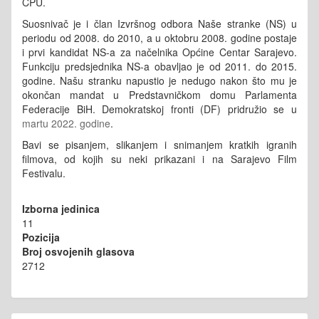
CPU.
Suosnivač je i član Izvršnog odbora Naše stranke (NS) u
periodu od 2008. do 2010, a u oktobru 2008. godine postaje
i prvi kandidat NS-a za načelnika Općine Centar Sarajevo.
Funkciju predsjednika NS-a obavljao je od 2011. do 2015.
godine. Našu stranku napustio je nedugo nakon što mu je
okončan mandat u Predstavničkom domu Parlamenta
Federacije BiH. Demokratskoj fronti (DF) pridružio se u
martu 2022. godine
.
Bavi se pisanjem, slikanjem i snimanjem kratkih igranih
filmova, od kojih su neki prikazani i na Sarajevo Film
Festivalu.
Izborna jedinica
11
Pozicija
Broj osvojenih glasova
2712