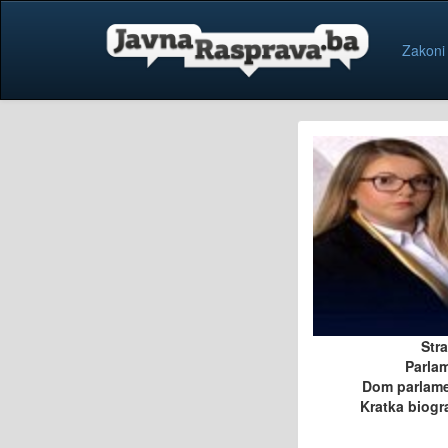
Zakoni
Str
Parla
Dom parlam
Kratka biogra