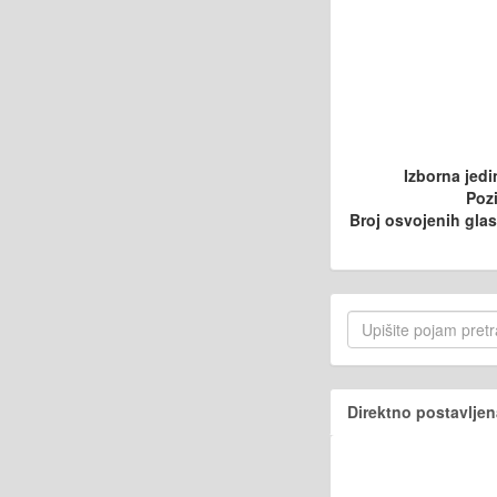
Izborna jedi
Pozi
Broj osvojenih gla
Direktno postavljen