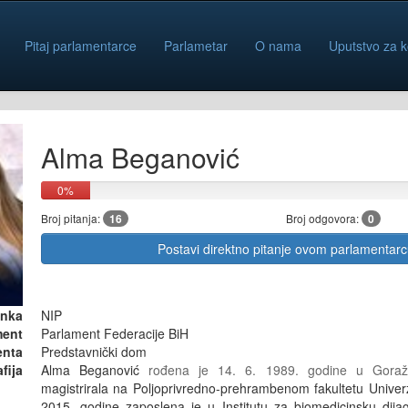
Pitaj parlamentarce
Parlametar
O nama
Uputstvo za k
Alma Beganović
0%
Broj pitanja:
16
Broj odgovora:
0
Postavi direktno pitanje ovom parlamentar
anka
NIP
ment
Parlament Federacije BiH
enta
Predstavnički dom
fija
Alma Beganović
rođena je 14. 6. 1989. godine u Gora
magistrirala na Poljoprivredno-prehrambenom fakultetu Univer
2015. godine zaposlena je u Institutu za biomedicinsku dijagn