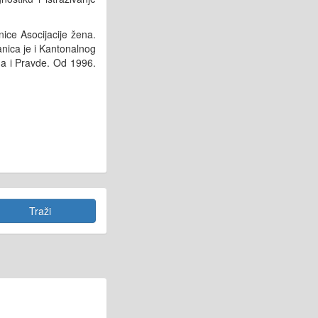
nice Asocijacije žena.
nica je i Kantonalnog
a i Pravde. Od 1996.