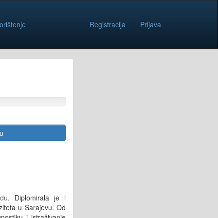
orištenje
Registracija
Prijava
cu
ždu
. Diplomirala je i
ziteta u Sarajevu. Od
ostiku i istraživanje