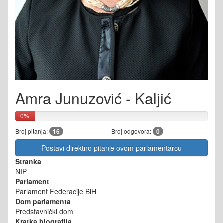
Amra Junuzović - Kaljić
0%
Broj pitanja:
16
Broj odgovora:
0
Postavi direktno pitanje ovom parlamentarcu
Stranka
NIP
Parlament
Parlament Federacije BiH
Dom parlamenta
Predstavnički dom
Kratka biografija