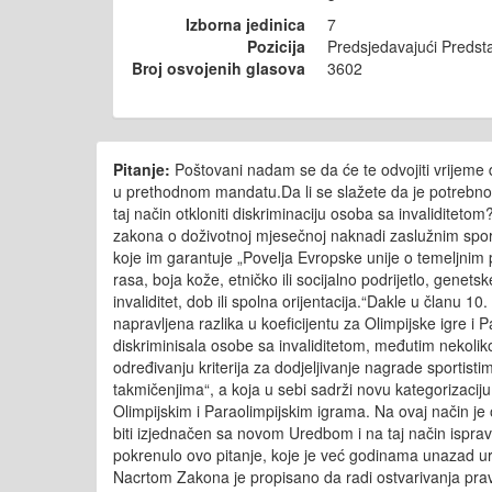
Izborna jedinica
7
Pozicija
Predsjedavajući Preds
Broj osvojenih glasova
3602
Pitanje:
Poštovani nadam se da će te odvojiti vrijeme d
u prethodnom mandatu.Da li se slažete da je potrebno
taj način otkloniti diskriminaciju osoba sa invaliditet
zakona o doživotnoj mjesečnoj naknadi zaslužnim sportis
koje im garantuje „Povelja Evropske unije o temeljnim p
rasa, boja kože, etničko ili socijalno podrijetlo, genetsk
invaliditet, dob ili spolna orijentacija.“Dakle u članu
napravljena razlika u koeficijentu za Olimpijske igre i P
diskriminisala osobe sa invaliditetom, međutim nekoli
određivanju kriterija za dodjeljivanje nagrade sporti
takmičenjima“, a koja u sebi sadrži novu kategorizaciju
Olimpijskim i Paraolimpijskim igrama. Na ovaj način j
biti izjednačen sa novom Uredbom i na taj način ispra
pokrenulo ovo pitanje, koje je već godinama unazad ur
Nacrtom Zakona je propisano da radi ostvarivanja prava