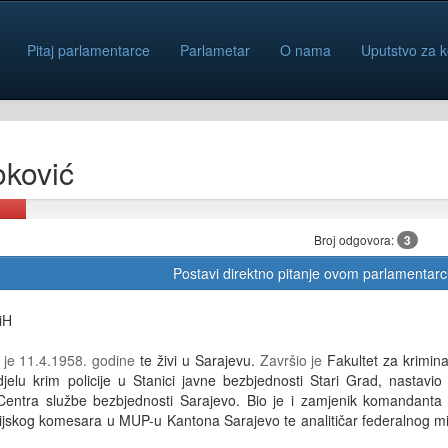
Pitaj parlamentarce
Parlametar
O nama
Uputstvo za k
ković
Broj odgovora:
3
Postavi direktno pitanje ovom parlamentar
iH
 je 11.4.1958. godine
te živi u Sarajevu.
Završio je
Fakultet za kriminal
jelu krim policije u Stanici javne bezbjednosti Stari Grad, nastavio
ntra službe bezbjednosti Sarajevo. Bio je i zamjenik komandanta ko
ijskog komesara u MUP-u Kantona Sarajevo te analitičar federalnog min