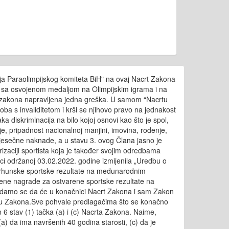
enja Paraolimpijskog komiteta BiH" na ovaj Nacrt Zakona
ma sa osvojenom medaljom na Olimpijskim igrama i na
crtu zakona napravljena jedna greška. U samom “Nacrtu
oba s invaliditetom i krši se njihovo pravo na jednakost
a diskriminacija na bilo kojoj osnovi kao što je spol,
jenje, pripadnost nacionalnoj manjini, imovina, rođenje,
 mjesečne naknade, a u stavu 3. ovog Člana jasno je
orizaciji sportista koja je također svojim odredbama
ci održanoj 03.02.2022. godine izmijenila „Uredbu o
e vrhunske sportske rezultate na međunarodnim
načene nagrade za ostvarene sportske rezultate na
.Nadamo se da će u konačnici Nacrt Zakona i sam Zakon
acrtu Zakona.Sve pohvale predlagačima što se konačno
6 stav (1) tačka (a) i (c) Nacrta Zakona. Naime,
) da ima navršenih 40 godina starosti, (c) da je