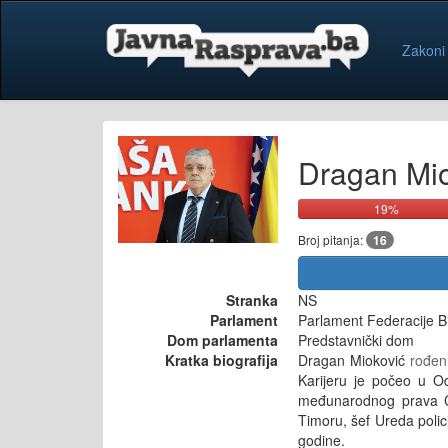
Zakoni
Dragan Mio
19%
Broj pitanja:
16
Stranka
NS
Parlament
Parlament Federacije B
Dom parlamenta
Predstavnički dom
Kratka biografija
Dragan Mioković
rođen
Karijeru je počeo u Od
međunarodnog prava Ce
Timoru, šef Ureda polic
godine.