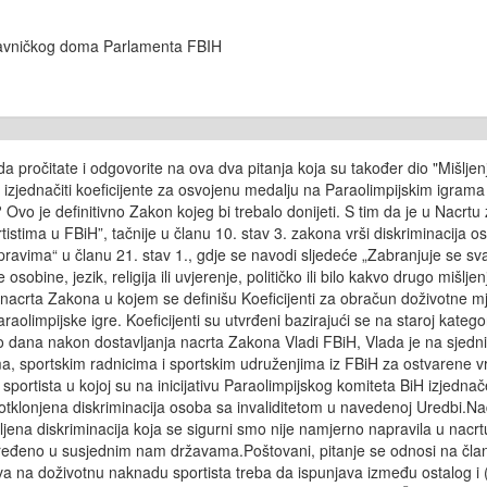
tavničkog doma Parlamenta FBIH
a pročitate i odgovorite na ova dva pitanja koja su također dio "Mišlj
 izjednačiti koeficijente za osvojenu medalju na Paraolimpijskim igra
om? Ovo je definitivno Zakon kojeg bi trebalo donijeti. S tim da je u Na
tima u FBiH”, tačnije u članu 10. stav 3. zakona vrši diskriminacija os
ravima“ u članu 21. stav 1., gdje se navodi sljedeće „Zabranjuje se svak
e osobine, jezik, religija ili uvjerenje, političko ili bilo kakvo drugo mišl
 10. nacrta Zakona u kojem se definišu Koeficijenti za obračun doživotne
araolimpijske igre. Koeficijenti su utvrđeni bazirajući se na staroj kateg
ko dana nakon dostavljanja nacrta Zakona Vladi FBiH, Vlada je na sjedni
stima, sportskim radnicima i sportskim udruženjima iz FBiH za ostvaren
 sportista u kojoj su na inicijativu Paraolimpijskog komiteta BiH izjed
e otklonjena diskriminacija osoba sa invaliditetom u navedenoj Uredbi
vljena diskriminacija koja se sigurni smo nije namjerno napravila u n
eđeno u susjednim nam državama.Poštovani, pitanje se odnosi na član 
 na doživotnu naknadu sportista treba da ispunjava između ostalog i (a