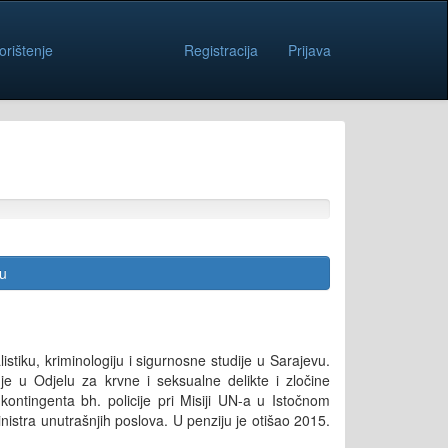
orištenje
Registracija
Prijava
cu
istiku, kriminologiju i sigurnosne studije u Sarajevu.
 je u Odjelu za krvne i seksualne delikte i zločine
ntingenta bh. policije pri Misiji UN-a u Istočnom
istra unutrašnjih poslova. U penziju je otišao 2015.