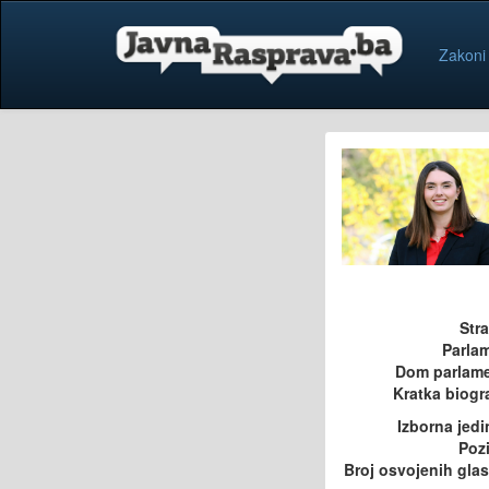
Zakoni
Str
Parla
Dom parlam
Kratka biogra
Izborna jedi
Pozi
Broj osvojenih gla