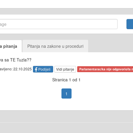
a pitanja
Pitanja na zakone u proceduri
va sa TE Tuzla??
tavljeno: 22.10.2025
Podijeli
Vidi pitanje
Parlamentarac/ka nije odgovorio/la n
Stranica 1 od 1
1