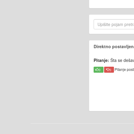
Direktno postavljen
Pitanje:
Šta se deša
Pitanje pos
0
0