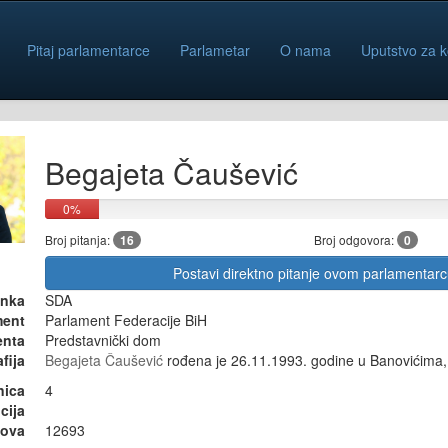
Pitaj parlamentarce
Parlametar
O nama
Uputstvo za k
Begajeta Čaušević
0%
Broj pitanja:
16
Broj odgovora:
0
Postavi direktno pitanje ovom parlamentar
anka
SDA
ment
Parlament Federacije BiH
enta
Predstavnički dom
fija
Begajeta Čaušević
rođena je 26.11.1993. godine u Banovićima, g
nica
4
cija
sova
12693