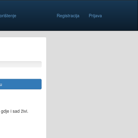
orištenje
Registracija
Prijava
cu
dje i sad živi.