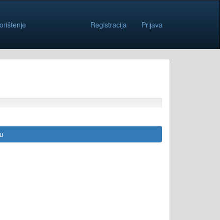
orištenje
Registracija
Prijava
cu