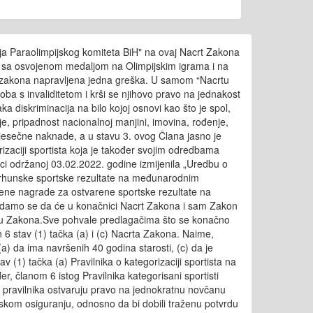
enja Paraolimpijskog komiteta BiH" na ovaj Nacrt Zakona
ma sa osvojenom medaljom na Olimpijskim igrama i na
crtu zakona napravljena jedna greška. U samom “Nacrtu
oba s invaliditetom i krši se njihovo pravo na jednakost
a diskriminacija na bilo kojoj osnovi kao što je spol,
jenje, pripadnost nacionalnoj manjini, imovina, rođenje,
 mjesečne naknade, a u stavu 3. ovog Člana jasno je
orizaciji sportista koja je također svojim odredbama
ci održanoj 03.02.2022. godine izmijenila „Uredbu o
e vrhunske sportske rezultate na međunarodnim
načene nagrade za ostvarene sportske rezultate na
.Nadamo se da će u konačnici Nacrt Zakona i sam Zakon
acrtu Zakona.Sve pohvale predlagačima što se konačno
6 stav (1) tačka (a) i (c) Nacrta Zakona. Naime,
) da ima navršenih 40 godina starosti, (c) da je
 (1) tačka (a) Pravilnika o kategorizaciji sportista na
 članom 6 istog Pravilnika kategorisani sportisti
vog pravilnika ostvaruju pravo na jednokratnu novčanu
skom osiguranju, odnosno da bi dobili traženu potvrdu