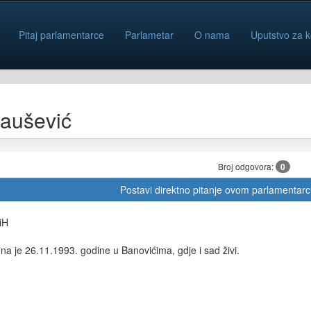
Pitaj parlamentarce
Parlametar
O nama
Uputstvo za k
aušević
Broj odgovora:
0
Postavi direktno pitanje ovom parlamentar
iH
na je 26.11.1993. godine u Banovićima, gdje i sad živi.