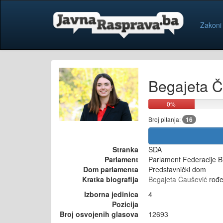
Zakoni
Begajeta Č
0%
Broj pitanja:
16
Stranka
SDA
Parlament
Parlament Federacije B
Dom parlamenta
Predstavnički dom
Kratka biografija
Begajeta Čaušević
rođe
Izborna jedinica
4
Pozicija
Broj osvojenih glasova
12693