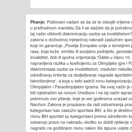
Pitanje:
Poštovani nadam se da će te odvojiti vrijeme d
u prethodnom mandatu.Da li se slažete da je potrebno
taj način otkloniti diskriminaciju osoba sa invaliditet
zakona o doživotnoj mjesečnoj naknadi zaslužnim sportis
koje im garantuje „Povelja Evropske unije o temeljnim p
rasa, boja kože, etničko ili socijalno podrijetlo, genetsk
invaliditet, dob ili spolna orijentacija.“Dakle u članu
napravljena razlika u koeficijentu za Olimpijske igre i P
diskriminisala osobe sa invaliditetom, međutim nekoli
određivanju kriterija za dodjeljivanje nagrade sporti
takmičenjima“, a koja u sebi sadrži novu kategorizaciju
Olimpijskim i Paraolimpijskim igrama. Na ovaj način j
biti izjednačen sa novom Uredbom i na taj način ispra
pokrenulo ovo pitanje, koje je već godinama unazad ur
Nacrtom Zakona je propisano da radi ostvarivanja prava
kategorisan kao zaslužni sportista BiH, a što je direkt
nivou BiH sportisti su kategorisani prema određenim k
ostvaruju pravo na naknadu ukoliko su dobili rješenje o 
nagradu na godišnjem nivou nakon što ispune uvjete z