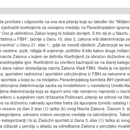
a pročitate i odgovorite na ova dva pitanja koja su također dio "Mišlj
 izjednačiti koeficijente za osvojenu medalju na Paraolimpijskim igra
om? Ovo je definitivno Zakon kojeg bi trebalo donijeti. S tim da je u Na
tima u FBiH”, tačnije u članu 10. stav 3. zakona vrši diskriminacija os
ravima“ u članu 21. stav 1., gdje se navodi sljedeće „Zabranjuje se svak
e osobine, jezik, religija ili uvjerenje, političko ili bilo kakvo drugo mišl
 10. nacrta Zakona u kojem se definišu Koeficijenti za obračun doživotne
araolimpijske igre. Koeficijenti su utvrđeni bazirajući se na staroj kateg
ko dana nakon dostavljanja nacrta Zakona Vladi FBiH, Vlada je na sjedni
stima, sportskim radnicima i sportskim udruženjima iz FBiH za ostvaren
 sportista u kojoj su na inicijativu Paraolimpijskog komiteta BiH izjed
e otklonjena diskriminacija osoba sa invaliditetom u navedenoj Uredbi
vljena diskriminacija koja se sigurni smo nije namjerno napravila u n
eđeno u susjednim nam državama.Poštovani, pitanje se odnosi na član 
 na doživotnu naknadu sportista treba da ispunjava između ostalog i (a
no vezano za član 2 stav (1) tačka (b) ovog Nacrta Zakona. Članom 3. stav
ategorijama, odnosno vrstom osvojene medalje na takmičenjima. Također,
kategorizaciji i to:a) Zaslužni sportisti iz člana 3. stav (1) tačka a) o
a odlazak u penziju u skladu sa odredbama Zakona o penzijsko invalid