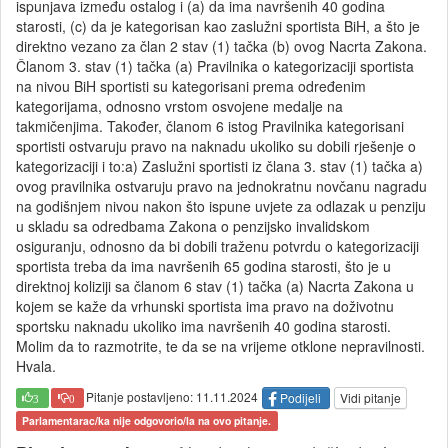
ispunjava između ostalog i (a) da ima navršenih 40 godina
starosti, (c) da je kategorisan kao zaslužni sportista BiH, a što je
direktno vezano za član 2 stav (1) tačka (b) ovog Nacrta Zakona.
Članom 3. stav (1) tačka (a) Pravilnika o kategorizaciji sportista
na nivou BiH sportisti su kategorisani prema određenim
kategorijama, odnosno vrstom osvojene medalje na
takmičenjima. Također, članom 6 istog Pravilnika kategorisani
sportisti ostvaruju pravo na naknadu ukoliko su dobili rješenje o
kategorizaciji i to:a) Zaslužni sportisti iz člana 3. stav (1) tačka a)
ovog pravilnika ostvaruju pravo na jednokratnu novčanu nagradu
na godišnjem nivou nakon što ispune uvjete za odlazak u penziju
u skladu sa odredbama Zakona o penzijsko invalidskom
osiguranju, odnosno da bi dobili traženu potvrdu o kategorizaciji
sportista treba da ima navršenih 65 godina starosti, što je u
direktnoj koliziji sa članom 6 stav (1) tačka (a) Nacrta Zakona u
kojem se kaže da vrhunski sportista ima pravo na doživotnu
sportsku naknadu ukoliko ima navršenih 40 godina starosti.
Molim da to razmotrite, te da se na vrijeme otklone nepravilnosti.
Hvala.
Pitanje postavljeno: 11.11.2024
Podijeli
Vidi pitanje
3
0
Parlamentarac/ka nije odgovorio/la na ovo pitanje.