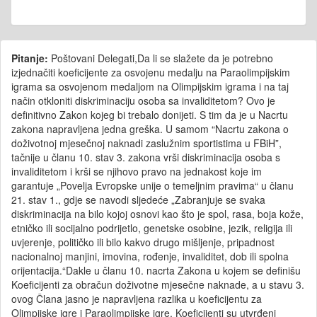
Pitanje:
Poštovani Delegati,Da li se slažete da je potrebno
izjednačiti koeficijente za osvojenu medalju na Paraolimpijskim
igrama sa osvojenom medaljom na Olimpijskim igrama i na taj
način otkloniti diskriminaciju osoba sa invaliditetom? Ovo je
definitivno Zakon kojeg bi trebalo donijeti. S tim da je u Nacrtu
zakona napravljena jedna greška. U samom “Nacrtu zakona o
doživotnoj mjesečnoj naknadi zaslužnim sportistima u FBiH”,
tačnije u članu 10. stav 3. zakona vrši diskriminacija osoba s
invaliditetom i krši se njihovo pravo na jednakost koje im
garantuje „Povelja Evropske unije o temeljnim pravima“ u članu
21. stav 1., gdje se navodi sljedeće „Zabranjuje se svaka
diskriminacija na bilo kojoj osnovi kao što je spol, rasa, boja kože,
etničko ili socijalno podrijetlo, genetske osobine, jezik, religija ili
uvjerenje, političko ili bilo kakvo drugo mišljenje, pripadnost
nacionalnoj manjini, imovina, rođenje, invaliditet, dob ili spolna
orijentacija.“Dakle u članu 10. nacrta Zakona u kojem se definišu
Koeficijenti za obračun doživotne mjesečne naknade, a u stavu 3.
ovog Člana jasno je napravljena razlika u koeficijentu za
Olimpijske igre i Paraolimpijske igre. Koeficijenti su utvrđeni