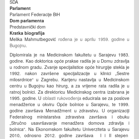
SDA
Parlament
Parlament Federacije BiH
Dom parlamenta
Predstavnički dom
Kratka biografija
Melika Mahmutbegović
rođena je u aprilu 1959. godine u
Bugojnu
.
Diplomirala je na Medicinskom fakultetu u Sarajevu 1983.
godine. Kao doktorica opće prakse radila je u Domu zdravlja
u rodnom gradu. Zvanje specijalistice opće hirurgije stekla je
1992. nakon završene specijalizacije u klinici „Sestre
milosrdnice“ u Zagrebu. Karijeru nastavlja u Medicinskom
centru u Bugojnu kao hirurg, a za vrijeme rata radila je u
ratnoj bolnici. Za direktoricu Medicinskog centra izabrana je
1995. godine. U
oblasti rukovođenja
educirala se za poslove
menadžerice u okviru Opće bolnice u Sarajevu, te 1999.
godine završava Menadžment u zdravstvu. U organizaciji
Federalnog ministarstva zdravstva završava i obuku
„Stručno usavršavanje menadžera domova zdravlja i
bolnica“. Na Ekonomskom fakultetu Univerziteta u Sarajevu
2010, odnosno 2012. godine završava I i II stepen