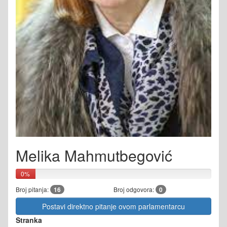
Melika Mahmutbegović
0%
Broj pitanja:
16
Broj odgovora:
0
Postavi direktno pitanje ovom parlamentarcu
Stranka