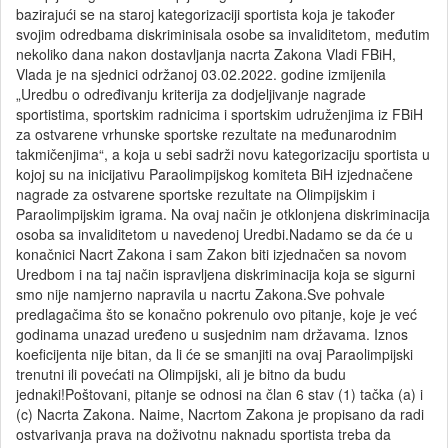
bazirajući se na staroj kategorizaciji sportista koja je također
svojim odredbama diskriminisala osobe sa invaliditetom, međutim
nekoliko dana nakon dostavljanja nacrta Zakona Vladi FBiH,
Vlada je na sjednici održanoj 03.02.2022. godine izmijenila
„Uredbu o određivanju kriterija za dodjeljivanje nagrade
sportistima, sportskim radnicima i sportskim udruženjima iz FBiH
za ostvarene vrhunske sportske rezultate na međunarodnim
takmičenjima“, a koja u sebi sadrži novu kategorizaciju sportista u
kojoj su na inicijativu Paraolimpijskog komiteta BiH izjednačene
nagrade za ostvarene sportske rezultate na Olimpijskim i
Paraolimpijskim igrama. Na ovaj način je otklonjena diskriminacija
osoba sa invaliditetom u navedenoj Uredbi.Nadamo se da će u
konačnici Nacrt Zakona i sam Zakon biti izjednačen sa novom
Uredbom i na taj način ispravljena diskriminacija koja se sigurni
smo nije namjerno napravila u nacrtu Zakona.Sve pohvale
predlagačima što se konačno pokrenulo ovo pitanje, koje je već
godinama unazad uređeno u susjednim nam državama. Iznos
koeficijenta nije bitan, da li će se smanjiti na ovaj Paraolimpijski
trenutni ili povećati na Olimpijski, ali je bitno da budu
jednaki!Poštovani, pitanje se odnosi na član 6 stav (1) tačka (a) i
(c) Nacrta Zakona. Naime, Nacrtom Zakona je propisano da radi
ostvarivanja prava na doživotnu naknadu sportista treba da