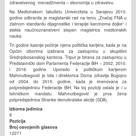
zdravstvenog menadžmenta – ekonomija u zdravstvu.
Na Medicinskom fakultetu Univerziteta u Sarajevu 2010.
godine odbranila je magistarski rad na temu „Značaj FNA u
zlatnom standardu dijagnostike i terapije karcinoma dojke“ i
stekla naučnoznanstveni stepen magistrice medicinskih
nauka.
Tri godine kasnije počinje njena politička karijera, kada je na
Općim izborima izabrana za zastupnicu u skupštini
Srednjobosanskog kantona. Triput je birana za zastupnicu u
Predstavnički dom Parlamenta Federacije BiH – 2002, 2010.
i 2018. godine. Uporedo s političkom karijerom
Mahmutbegović je bila i direktorica Doma zdravlja Bugojno
od 2004. do 2015. godine, kada je imenovana za
potpredsjednicu Federacije BiH. Na toj poziciji ostala je i u
tehničkom mandatu. Mahmutbegović je prva žena
potpredsjednica Stranke demokratske akcije (SDA).
Izborna jedinica
8
Pozicija
Broj osvojenih glasova
12271