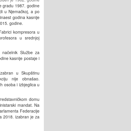
je gradu 1987. godine
odi u Njemačkoj, a po
inaest godina kasnije
2015. godine.
 Fabrici kompresora u
rofesora u srednjoj
o načelnik Službe za
odine kasnije postaje i
izabran u Skupštinu
kciju nije obnašao.
 osoba i izbjeglica u
 Predstavničkom domu
inistarski mandat. Na
Parlamenta Federacije
 2018. izabran je za