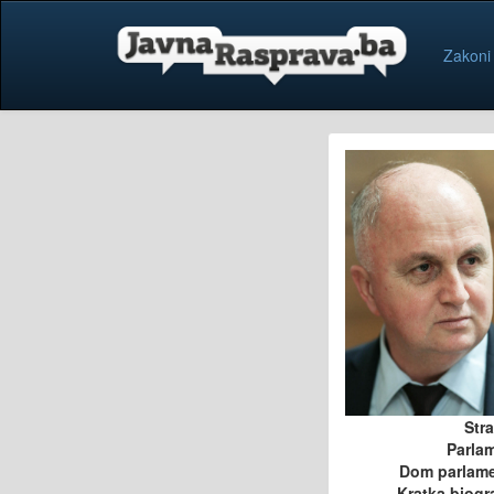
Zakoni
Str
Parla
Dom parlam
Kratka biogra