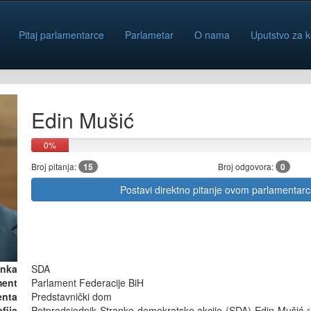
Pitaj parlamentarce
Parlametar
O nama
Uputstvo za k
Edin Mušić
0%
Broj pitanja:
15
Broj odgovora:
0
Postavi direktno pitanje ovom parlamentar
anka
SDA
ment
Parlament Federacije BiH
enta
Predstavnički dom
fija
Potpredsjednik Stranke demokratske akcije (SDA) Edin Mušić