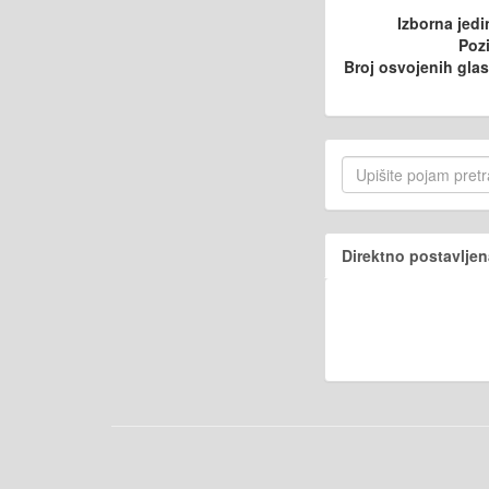
Izborna jedi
Pozi
Broj osvojenih gla
Direktno postavljen