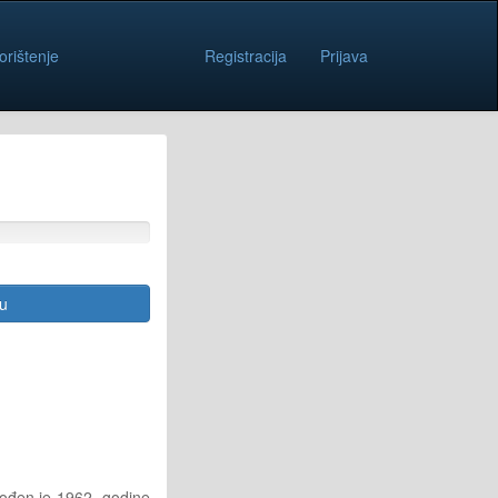
orištenje
Registracija
Prijava
cu
rođen je 1962. godine