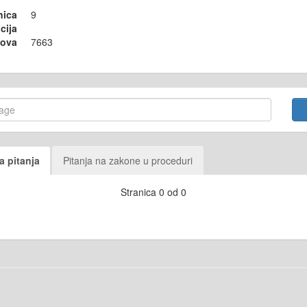
nica
9
cija
sova
7663
a pitanja
Pitanja na zakone u proceduri
Stranica 0 od 0