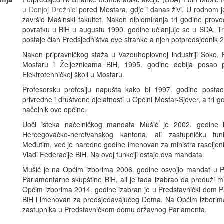
u Donjoj Drežnici
pored Mostara, gdje i danas živi. U rodnom 
završio Mašinski fakultet. Nakon diplomiranja tri godine prov
povratku u BiH u augustu 1990. godine učlanjuje se u SDA. Tr
postaje član Predsjedništva ove stranke a njen potpredsjednik 
Nakon pripravničkog staža u Vazduhoplovnoj industriji Soko,
Mostaru i Željeznicama BiH, 1995. godine dobija posao p
Elektrotehničkoj školi u Mostaru.
Profesorsku profesiju napušta kako bi 1997. godine posta
privredne i društvene djelatnosti u Općini Mostar-Sjever, a tri g
načelnik ove općine.
Uoči isteka načelničkog mandata Mušić je 2002. godine 
Hercegovačko-neretvanskog kantona, ali zastupničku fun
Međutim, već je naredne godine imenovan za ministra raseljenih
Vladi Federacije BiH. Na ovoj funkciji ostaje dva mandata.
Mušić je na Općim izborima 2006. godine osvojio mandat u
Parlamentarne skupštine BiH, ali je tada izabrao da produži m
Općim izborima 2014. godine izabran je u Predstavnički dom 
BiH i imenovan za predsjedavajućeg Doma. Na Općim izborima
zastupnika u Predstavničkom domu državnog Parlamenta.