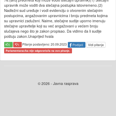
76.(Broj predmeta koji može voditi stečajni upravnik)(1) Stečajni
upravnik može voditi dva stečajna postupka istovremeno.(2)
Nadležni sud uređuje i vodi evidenciju o otvorenim stečajnim
postupcima, angažovanim upravnicima i broju predmeta kojima
su upravnici zaduženi. Naime, stečajne sudije uporno imenuju
stečajne upravitelje koji su već angažovani u većem broju
slučajeva nego što je zakon propisao. Da vidimo da li sudije
poštuju zakon.Unaprijed hvala
Pitanje postavljeno: 20.09.2023
Podijeli
Vidi pitanje
2
1
Parlamentarac/ka nije odgovorio/la na ovo pitanje.
© 2026 - Javna rasprava