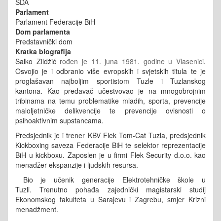
SDA
Parlament
Parlament Federacije BiH
Dom parlamenta
Predstavnički dom
Kratka biografija
Salko Zildžić
rođen je 11. juna 1981. godine u Vlasenici
.
Osvojio je i odbranio više evropskih i svjetskih titula te je
proglašavan najboljim sportistom Tuzle i Tuzlanskog
kantona. Kao predavač učestvovao je na mnogobrojnim
tribinama na temu problematike mladih, sporta, prevencije
maloljetničke delikvencije te prevencije ovisnosti o
psihoaktivnim supstancama.
Predsjednik je i trener KBV Flek Tom-Cat Tuzla, predsjednik
Kickboxing saveza Federacije BiH te selektor reprezentacije
BiH u kickboxu. Zaposlen je u firmi Flek Security d.o.o. kao
menadžer ekspanzije i ljudskih resursa.
Bio je učenik generacije Elektrotehničke škole u
Tuzli. Trenutno pohađa zajednički magistarski studij
Ekonomskog fakulteta u Sarajevu i Zagrebu, smjer Krizni
menadžment.