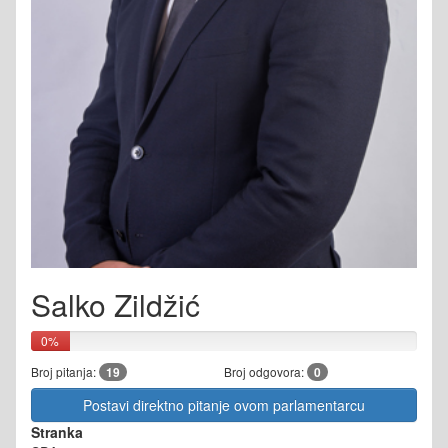
Salko Zildžić
0%
Broj pitanja:
19
Broj odgovora:
0
Postavi direktno pitanje ovom parlamentarcu
Stranka