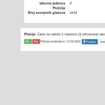
Izborna jedinica
9
Pozicija
Broj osvojenih glasova
4434
Pitanje:
Zasto se cekalo 2 mjeseca za odrzavanje sje
Pitanje postavljeno: 12.06.2023
Podijeli
Vidi
2
0