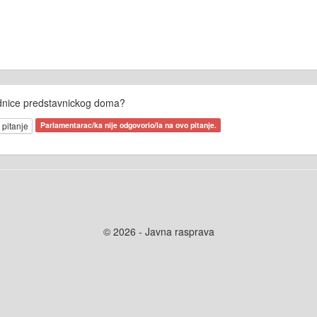
dnice predstavnickog doma?
 pitanje
Parlamentarac/ka nije odgovorio/la na ovo pitanje.
© 2026 - Javna rasprava