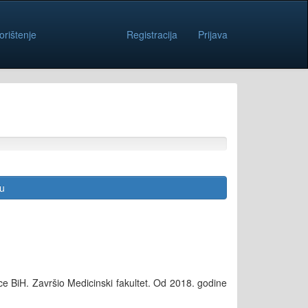
orištenje
Registracija
Prijava
cu
ce BiH. Završio Medicinski fakultet. Od 2018. godine