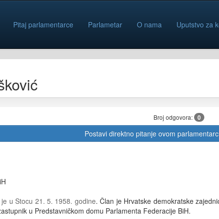
Pitaj parlamentarce
Parlametar
O nama
Uputstvo za k
šković
Broj odgovora:
0
Postavi direktno pitanje ovom parlamentar
iH
 je u Stocu 21. 5. 1958. godine
. Član je Hrvatske demokratske zajedni
 zastupnik u Predstavničkom domu Parlamenta Federacije BiH.